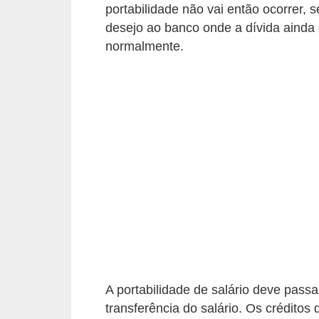
r
portabilidade não vai então ocorrer, s
a
desejo ao banco onde a dívida ainda es
normalmente.
E
m
p
r
é
s
t
i
m
o
s
e
A portabilidade de salário deve passar
transferência do salário. Os créditos
f