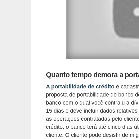
d
u
c
a
ç
ã
o
f
Quanto tempo demora a porta
i
n
A portabilidade de crédito
e cadastr
a
proposta de portabilidade do banco do
banco com o qual você contraiu a dív
n
15 dias e deve incluir dados relativo
c
as operações contratadas pelo cliente
e
crédito, o banco terá até cinco dias 
i
cliente. O cliente pode desistir de mi