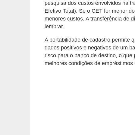
pesquisa dos custos envolvidos na tr
õ
Efetivo Total). Se o CET for menor do 
e
menores custos. A transferência de dí
s
lembrar.
f
A portabilidade de cadastro permite qu
i
dados positivos e negativos de um ban
n
risco para o banco de destino, o que 
a
melhores condições de empréstimos 
n
c
e
i
r
a
s