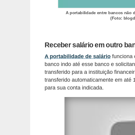
r
A portabilidade entre bancos não d
é
(Foto: blog
d
i
t
Receber salário em outro ba
o
A portabilidade de salário
funciona 
e
banco indo até esse banco e solicita
d
transferido para a instituição finance
é
transferido automaticamente em até 1
b
para sua conta indicada.
i
t
o
E