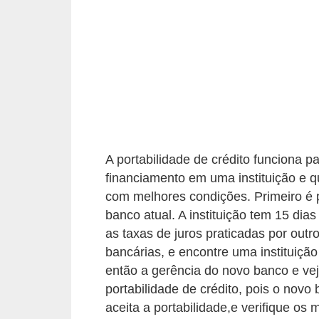
a
n
c
o
s
e
i
A portabilidade de crédito funciona 
n
financiamento em uma instituição e que
s
com melhores condições. Primeiro é p
t
banco atual. A instituição tem 15 dia
i
as taxas de juros praticadas por out
t
bancárias, e encontre uma instituiçã
então a gerência do novo banco e vej
u
portabilidade de crédito, pois o novo
i
aceita a portabilidade,e verifique os 
ç