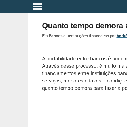
A
p
Quanto tempo demora a
o
Em
Bancos e instituições financeiras
por
André
s
e
n
A portabilidade entre bancos é um dire
t
Através desse processo, é muito mais 
a
financiamentos entre instituições ba
d
serviços, menores e taxas e condiçõe
quanto tempo demora para fazer a po
o
r
i
a
B