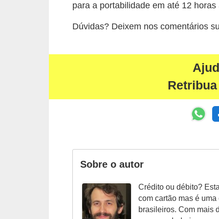
para a portabilidade em até 12 horas 
i
n
Dúvidas? Deixem nos comentários su
a
n
Aju
c
i
Retribua
a
m
e
n
t
Sobre o autor
o
s
Crédito ou débito? Est
com cartão mas é uma
F
brasileiros. Com mais 
o