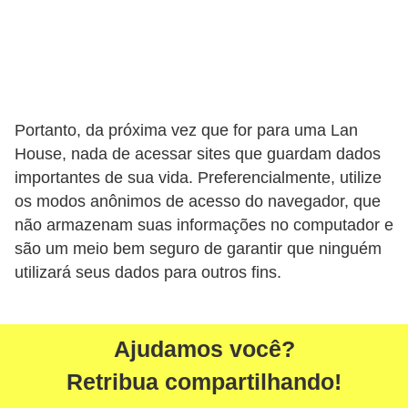
r
é
d
i
t
Portanto, da próxima vez que for para uma Lan
House, nada de acessar sites que guardam dados
o
importantes de sua vida. Preferencialmente, utilize
e
os modos anônimos de acesso do navegador, que
d
não armazenam suas informações no computador e
é
são um meio bem seguro de garantir que ninguém
b
utilizará seus dados para outros fins.
i
t
o
Ajudamos você?
Retribua compartilhando!
E