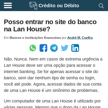
Crédito ou Débito
A
p
Posso entrar no site do banco
o
na Lan House?
s
Em
Bancos e instituições financeiras
por
André M. Coelho
e
n
t
Não. Nunca. Nem em casos de extrema urgência a
a
Lan House deve ser uma opção para acessar o
d
internet banking. Se for apenas acessar o site do
o
banco, sem dar nenhum tipo de senha ou login,
r
você até pode. Agora, acessar dados de sua conta
i
de uma Lan House é um sinônimo de problemas.
a
Um computador de uma Lan House é utilizado por
B
várias pessoas. Mesmo que o dono da Lan House