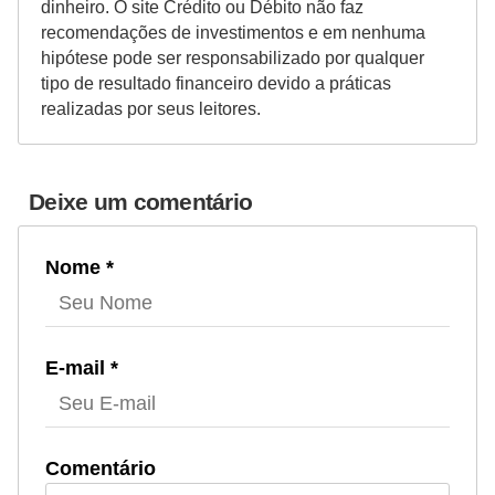
o
dinheiro. O site Crédito ou Débito não faz
recomendações de investimentos e em nenhuma
I
hipótese pode ser responsabilizado por qualquer
m
tipo de resultado financeiro devido a práticas
p
realizadas por seus leitores.
o
s
Deixe um comentário
t
o
Nome *
d
e
r
E-mail *
e
n
d
Comentário
a