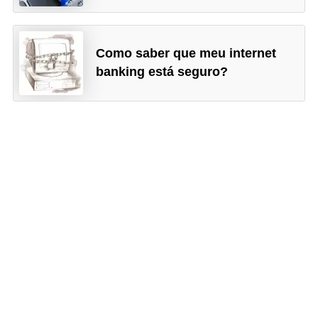
i
n
Como saber que meu internet
a
banking está seguro?
n
c
i
a
m
e
n
t
o
s
F
o