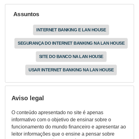
r
Assuntos
m
a
INTERNET BANKING E LAN HOUSE
s
SEGURANÇA DO INTERNET BANKING NA LAN HOUSE
d
e
SITE DO BANCO NA LAN HOUSE
p
USAR INTERNET BANKING NA LAN HOUSE
a
g
a
Aviso legal
m
e
O conteúdo apresentado no site é apenas
informativo com o objetivo de ensinar sobre o
n
funcionamento do mundo financeiro e apresentar ao
t
leitor informações que o ensine a pensar sobre