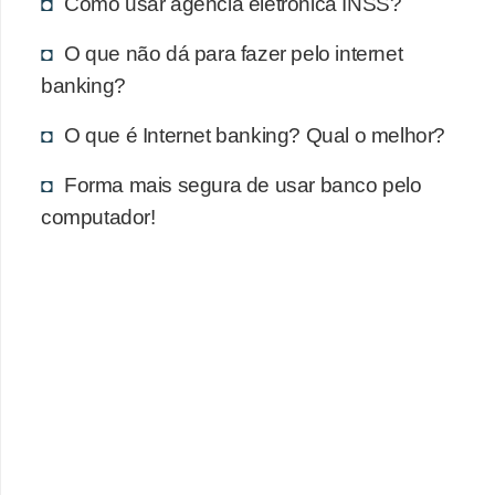
Como usar agência eletrônica INSS?
r
e
O que não dá para fazer pelo internet
c
banking?
o
O que é Internet banking? Qual o melhor?
m
p
Forma mais segura de usar banco pelo
computador!
e
n
s
a