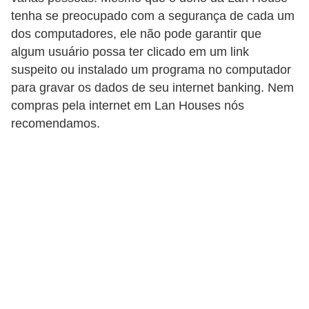
tenha se preocupado com a segurança de cada um
a
dos computadores, ele não pode garantir que
n
algum usuário possa ter clicado em um link
c
suspeito ou instalado um programa no computador
o
para gravar os dados de seu internet banking. Nem
s
compras pela internet em Lan Houses nós
e
recomendamos.
i
n
s
t
i
t
u
i
ç