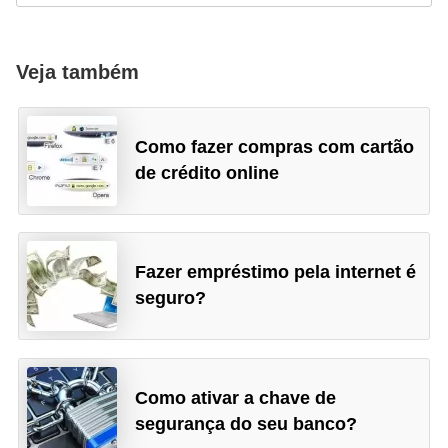
r
a
Veja também
E
m
p
Como fazer compras com cartão
r
de crédito online
é
s
t
Fazer empréstimo pela internet é
i
seguro?
m
o
s
Como ativar a chave de
e
segurança do seu banco?
f