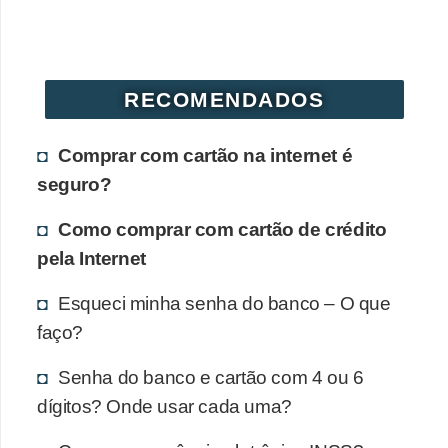
a
n
ç
a
RECOMENDADOS
P
Comprar com cartão na internet é
r
seguro?
o
g
Como comprar com cartão de crédito
r
pela Internet
a
Esqueci minha senha do banco – O que
m
faço?
a
s
Senha do banco e cartão com 4 ou 6
d
dígitos? Onde usar cada uma?
e