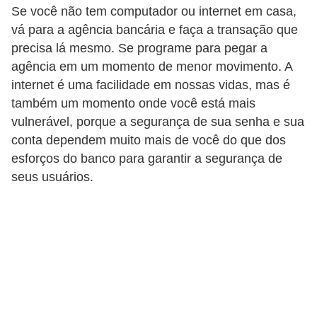
C
Se você não tem computador ou internet em casa,
â
vá para a agência bancária e faça a transação que
m
precisa lá mesmo. Se programe para pegar a
agência em um momento de menor movimento. A
b
internet é uma facilidade em nossas vidas, mas é
i
também um momento onde você está mais
o
vulnerável, porque a segurança de sua senha e sua
C
conta dependem muito mais de você do que dos
esforços do banco para garantir a segurança de
a
seus usuários.
r
t
ã
o
d
e
c