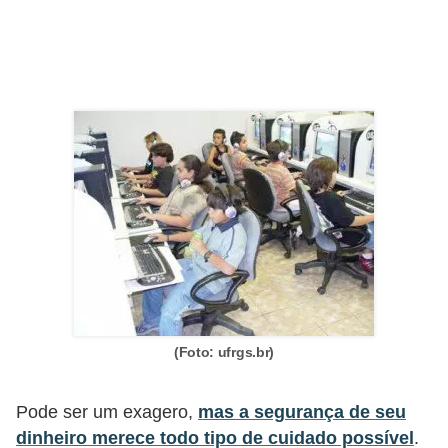
õ
e
s
f
i
n
a
n
c
e
i
(Foto: ufrgs.br)
r
a
Pode ser um exagero,
mas a segurança de seu
s
dinheiro merece todo tipo de cuidado possível
.