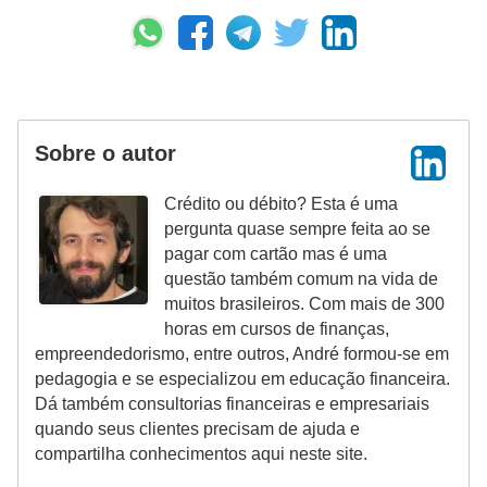
d
u
c
a
ç
Sobre o autor
ã
o
Crédito ou débito? Esta é uma
f
pergunta quase sempre feita ao se
pagar com cartão mas é uma
i
questão também comum na vida de
n
muitos brasileiros. Com mais de 300
a
horas em cursos de finanças,
empreendedorismo, entre outros, André formou-se em
n
pedagogia e se especializou em educação financeira.
c
Dá também consultorias financeiras e empresariais
e
quando seus clientes precisam de ajuda e
compartilha conhecimentos aqui neste site.
i