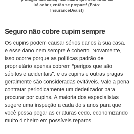
d
irá cobrir, então se prepare! (Foto:
u
InsuranceDeals!)
c
a
Seguro não cobre cupim sempre
ç
Os cupins podem causar sérios danos à sua casa,
ã
e esse dano nem sempre é coberto. Novamente,
o
isso ocorre porque as políticas padrão de
f
proprietário apenas cobrem “perigos que são
i
súbitos e acidentais”, e os cupins e outras pragas
n
geralmente são consideradas evitáveis. Vale a pena
contratar periodicamente um dedetizador para
a
procurar por cupins. A maioria dos especialistas
n
sugere uma inspeção a cada dois anos para que
c
você possa pegar as criaturas cedo, economizando
e
muito dinheiro em possíveis reparos.
i