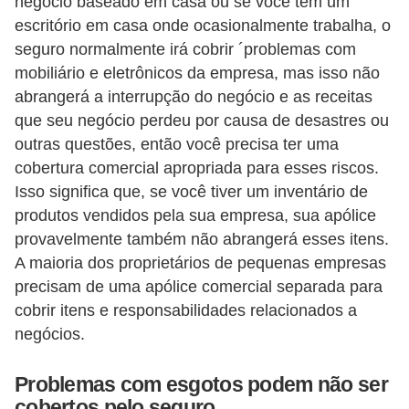
negócio baseado em casa ou se você tem um
i
escritório em casa onde ocasionalmente trabalha, o
n
seguro normalmente irá cobrir ´problemas com
a
mobiliário e eletrônicos da empresa, mas isso não
abrangerá a interrupção do negócio e as receitas
n
que seu negócio perdeu por causa de desastres ou
c
outras questões, então você precisa ter uma
i
cobertura comercial apropriada para esses riscos.
a
Isso significa que, se você tiver um inventário de
m
produtos vendidos pela sua empresa, sua apólice
e
provavelmente também não abrangerá esses itens.
n
A maioria dos proprietários de pequenas empresas
precisam de uma apólice comercial separada para
t
cobrir itens e responsabilidades relacionados a
o
negócios.
s
F
Problemas com esgotos podem não ser
cobertos pelo seguro
o