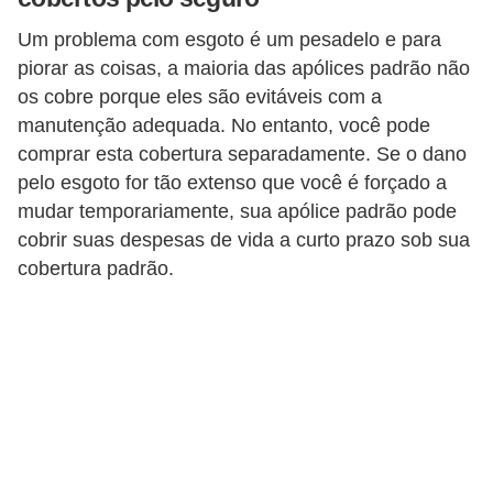
r
Um problema com esgoto é um pesadelo e para
m
piorar as coisas, a maioria das apólices padrão não
a
os cobre porque eles são evitáveis ​​com a
manutenção adequada. No entanto, você pode
s
comprar esta cobertura separadamente. Se o dano
d
pelo esgoto for tão extenso que você é forçado a
e
mudar temporariamente, sua apólice padrão pode
p
cobrir suas despesas de vida a curto prazo sob sua
a
cobertura padrão.
g
a
m
e
n
t