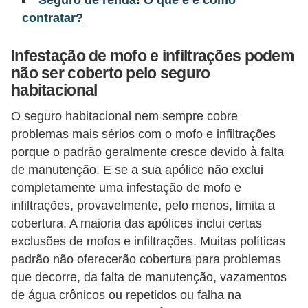
contratar?
õ
e
Infestação de mofo e infiltrações podem
s
não ser coberto pelo seguro
f
habitacional
i
O seguro habitacional nem sempre cobre
n
problemas mais sérios com o mofo e infiltrações
a
porque o padrão geralmente cresce devido à falta
n
de manutenção. E se a sua apólice não exclui
c
completamente uma infestação de mofo e
e
infiltrações, provavelmente, pelo menos, limita a
cobertura. A maioria das apólices inclui certas
i
exclusões de mofos e infiltrações. Muitas políticas
r
padrão não oferecerão cobertura para problemas
a
que decorre, da falta de manutenção, vazamentos
s
de água crônicos ou repetidos ou falha na