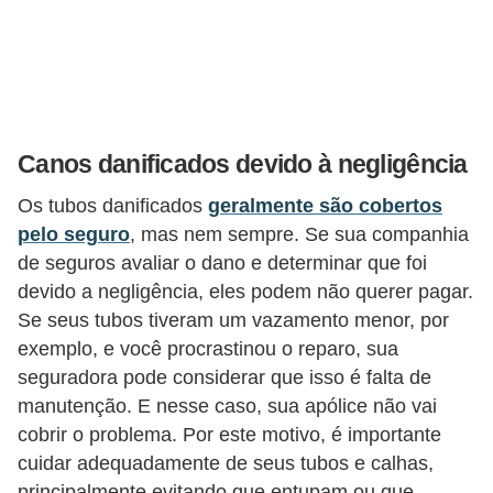
o
I
m
p
o
Canos danificados devido à negligência
s
Os tubos danificados
geralmente são cobertos
t
pelo seguro
, mas nem sempre. Se sua companhia
o
de seguros avaliar o dano e determinar que foi
d
devido a negligência, eles podem não querer pagar.
e
Se seus tubos tiveram um vazamento menor, por
r
exemplo, e você procrastinou o reparo, sua
e
seguradora pode considerar que isso é falta de
manutenção. E nesse caso, sua apólice não vai
n
cobrir o problema. Por este motivo, é importante
d
cuidar adequadamente de seus tubos e calhas,
a
principalmente evitando que entupam ou que