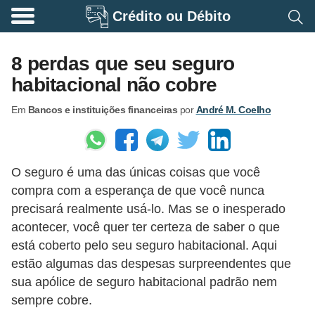
Crédito ou Débito
A
p
8 perdas que seu seguro
o
habitacional não cobre
s
Em
Bancos e instituições financeiras
por
André M. Coelho
e
n
t
O seguro é uma das únicas coisas que você
a
compra com a esperança de que você nunca
d
precisará realmente usá-lo. Mas se o inesperado
o
acontecer, você quer ter certeza de saber o que
r
está coberto pelo seu seguro habitacional. Aqui
i
estão algumas das despesas surpreendentes que
sua apólice de seguro habitacional padrão nem
a
sempre cobre.
B