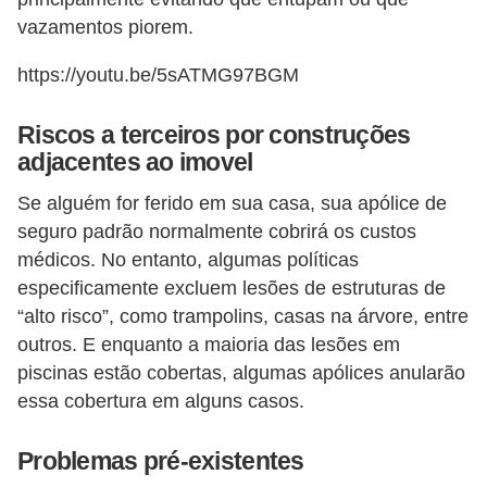
N
vazamentos piorem.
e
https://youtu.be/5sATMG97BGM
g
o
Riscos a terceiros por construções
c
adjacentes ao imovel
i
Se alguém for ferido em sua casa, sua apólice de
a
seguro padrão normalmente cobrirá os custos
ç
médicos. No entanto, algumas políticas
ã
especificamente excluem lesões de estruturas de
“alto risco”, como trampolins, casas na árvore, entre
o
outros. E enquanto a maioria das lesões em
P
piscinas estão cobertas, algumas apólices anularão
o
essa cobertura em alguns casos.
u
Problemas pré-existentes
p