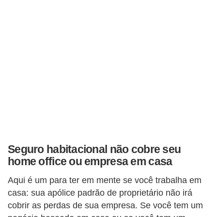
r
a
E
m
p
r
é
s
t
i
Seguro habitacional não cobre seu
m
home office ou empresa em casa
o
Aqui é um para ter em mente se você trabalha em
s
casa: sua apólice padrão de proprietário não irá
e
cobrir as perdas de sua empresa. Se você tem um
f