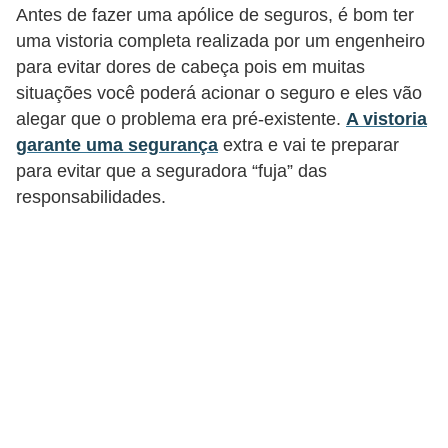
a
Antes de fazer uma apólice de seguros, é bom ter
n
uma vistoria completa realizada por um engenheiro
ç
para evitar dores de cabeça pois em muitas
situações você poderá acionar o seguro e eles vão
a
alegar que o problema era pré-existente.
A vistoria
P
garante uma segurança
extra e vai te preparar
r
para evitar que a seguradora “fuja” das
o
responsabilidades.
g
r
a
m
a
s
d
e