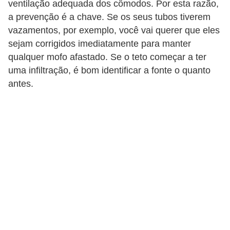
ventilação adequada dos cômodos. Por esta razão,
C
a prevenção é a chave. Se os seus tubos tiverem
â
vazamentos, por exemplo, você vai querer que eles
m
sejam corrigidos imediatamente para manter
b
qualquer mofo afastado. Se o teto começar a ter
i
uma infiltração, é bom identificar a fonte o quanto
o
antes.
C
a
r
t
ã
o
d
e
c