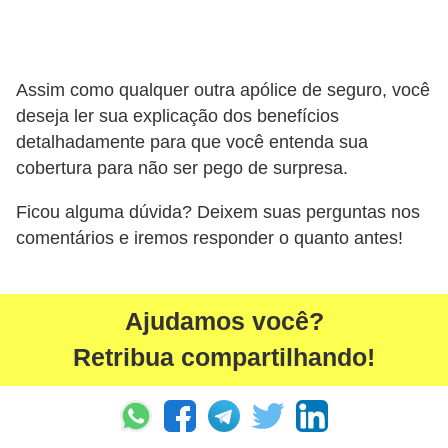
r
e
c
Assim como qualquer outra apólice de seguro, você
o
deseja ler sua explicação dos benefícios
m
detalhadamente para que você entenda sua
p
cobertura para não ser pego de surpresa.
e
Ficou alguma dúvida? Deixem suas perguntas nos
n
comentários e iremos responder o quanto antes!
s
a
Ajudamos você?
Retribua compartilhando!