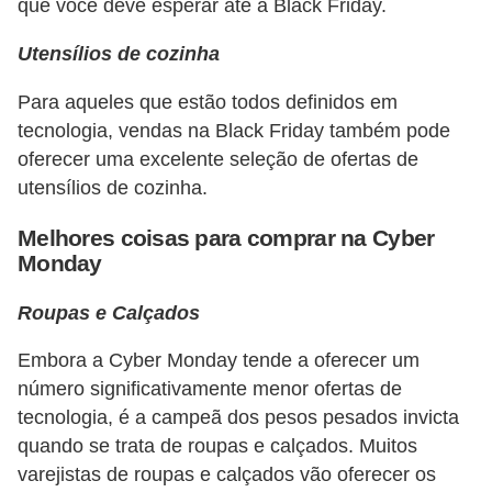
que você deve esperar até a Black Friday.
r
e
Utensílios de cozinha
c
Para aqueles que estão todos definidos em
o
tecnologia, vendas na Black Friday também pode
m
oferecer uma excelente seleção de ofertas de
p
utensílios de cozinha.
e
Melhores coisas para comprar na Cyber ​​
n
Monday
s
Roupas e Calçados
a
Embora a Cyber ​​Monday tende a oferecer um
número significativamente menor ofertas de
tecnologia, é a campeã dos pesos pesados ​​invicta
quando se trata de roupas e calçados. Muitos
varejistas de roupas e calçados vão oferecer os