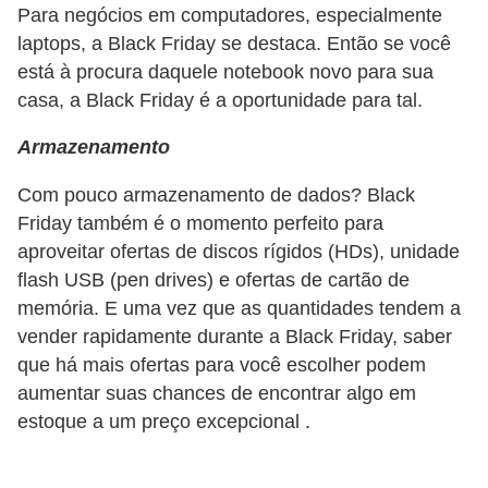
Para negócios em computadores, especialmente
N
laptops, a Black Friday se destaca. Então se você
e
está à procura daquele notebook novo para sua
g
casa, a Black Friday é a oportunidade para tal.
o
Armazenamento
c
i
Com pouco armazenamento de dados? Black
a
Friday também é o momento perfeito para
aproveitar ofertas de discos rígidos (HDs), unidade
ç
flash USB (pen drives) e ofertas de cartão de
ã
memória. E uma vez que as quantidades tendem a
o
vender rapidamente durante a Black Friday, saber
P
que há mais ofertas para você escolher podem
aumentar suas chances de encontrar algo em
o
estoque a um preço excepcional .
u
p