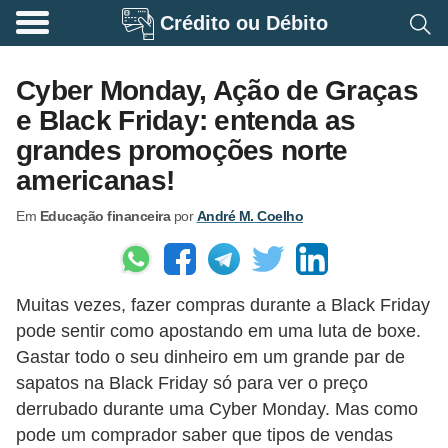
Crédito ou Débito
A
p
Cyber Monday, Ação de Graças
o
e Black Friday: entenda as
s
grandes promoções norte
e
americanas!
n
Em
Educação financeira
por
André M. Coelho
t
a
d
Muitas vezes, fazer compras durante a Black Friday
o
pode sentir como apostando em uma luta de boxe.
r
Gastar todo o seu dinheiro em um grande par de
i
sapatos na Black Friday só para ver o preço
a
derrubado durante uma Cyber ​​Monday. Mas como
pode um comprador saber que tipos de vendas
B