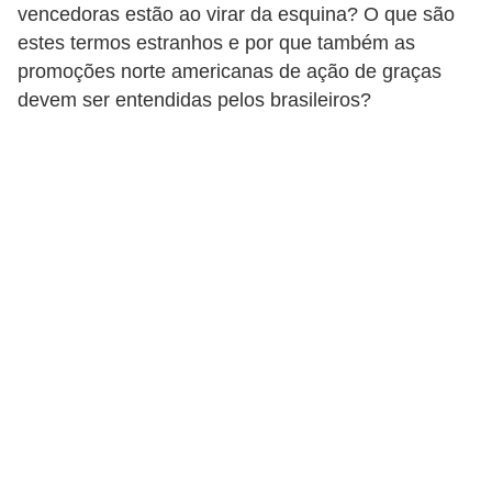
vencedoras estão ao virar da esquina? O que são
a
estes termos estranhos e por que também as
n
promoções norte americanas de ação de graças
c
devem ser entendidas pelos brasileiros?
o
s
e
i
n
s
t
i
t
u
i
ç