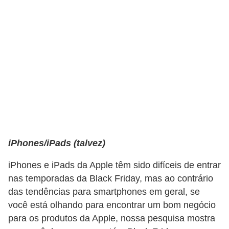
a
n
ç
a
P
r
o
g
r
iPhones/iPads (talvez)
a
m
iPhones e iPads da Apple têm sido difíceis de entrar
a
nas temporadas da Black Friday, mas ao contrário
s
das tendências para smartphones em geral, se
você está olhando para encontrar um bom negócio
d
para os produtos da Apple, nossa pesquisa mostra
e