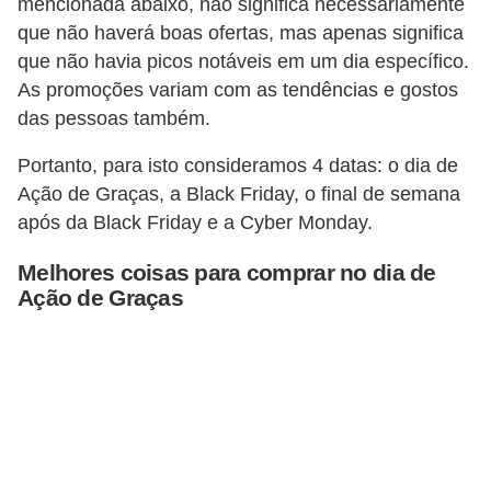
d
mencionada abaixo, não significa necessariamente
que não haverá boas ofertas, mas apenas significa
u
que não havia picos notáveis ​​em um dia específico.
c
As promoções variam com as tendências e gostos
a
das pessoas também.
ç
Portanto, para isto consideramos 4 datas: o dia de
ã
Ação de Graças, a Black Friday, o final de semana
o
após da Black Friday e a Cyber Monday.
f
i
Melhores coisas para comprar no dia de
Ação de Graças
n
a
n
c
e
i