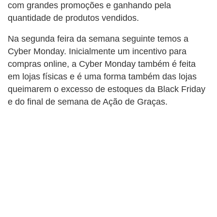
C
com grandes promoções e ganhando pela
quantidade de produtos vendidos.
â
m
Na segunda feira da semana seguinte temos a
b
Cyber Monday. Inicialmente um incentivo para
i
compras online, a Cyber Monday também é feita
o
em lojas físicas e é uma forma também das lojas
queimarem o excesso de estoques da Black Friday
C
e do final de semana de Ação de Graças.
a
r
t
ã
o
d
e
c