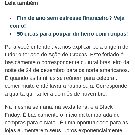
Leia também
õ
e
Fim de ano sem estresse financeiro? Veja
como!
s
50 dicas para poupar dinheiro com roupas!
f
i
Para você entender, vamos explicar pela origem de
n
tudo: o feriado de Ação de Graças. Este feriado é
a
basicamente o correspondente cultural brasileiro da
noite de 24 de dezembro para os norte americanos.
n
É quando as famílias se reúnem para celebrar,
c
comer muito e até lavar a roupa suja. Corresponde
e
a quarta quinta feira do mês de novembro.
i
Na mesma semana, na sexta feira, é a Black
r
Friday. É basicamente o início da temporada de
a
compras para o Natal. É uma oportunidade para as
s
lojas aumentarem seus lucros exponencialmente