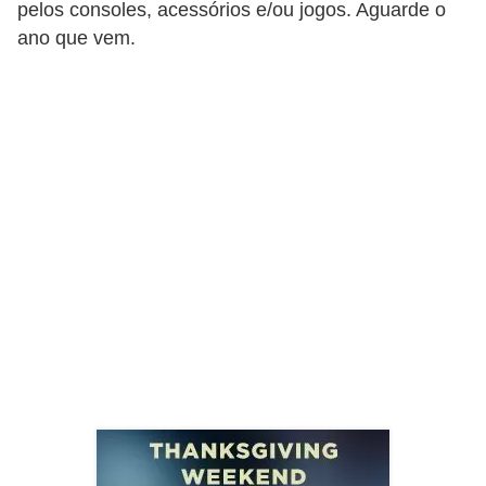
pelos consoles, acessórios e/ou jogos. Aguarde o
r
ano que vem.
m
a
s
d
e
p
a
g
a
m
e
n
t