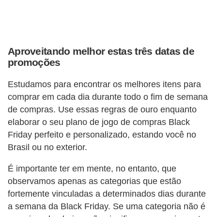
r
é
d
Aproveitando melhor estas três datas de
i
promoções
t
o
Estudamos para encontrar os melhores itens para
e
comprar em cada dia durante todo o fim de semana
de compras. Use essas regras de ouro enquanto
d
elaborar o seu plano de jogo de compras Black
é
Friday perfeito e personalizado, estando você no
b
Brasil ou no exterior.
i
É importante ter em mente, no entanto, que
t
observamos apenas as categorias que estão
o
fortemente vinculadas a determinados dias durante
E
a semana da Black Friday. Se uma categoria não é