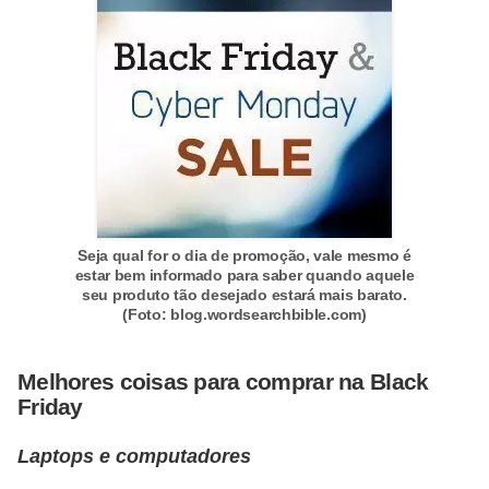
o
I
m
p
o
s
t
o
Seja qual for o dia de promoção, vale mesmo é
d
estar bem informado para saber quando aquele
seu produto tão desejado estará mais barato.
e
(Foto: blog.wordsearchbible.com)
r
e
Melhores coisas para comprar na Black
n
Friday
d
Laptops e computadores
a