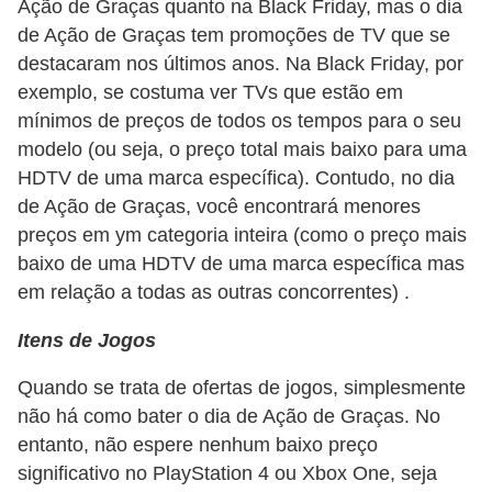
Ação de Graças quanto na Black Friday, mas o dia
i
de Ação de Graças tem promoções de TV que se
n
destacaram nos últimos anos. Na Black Friday, por
a
exemplo, se costuma ver TVs que estão em
n
mínimos de preços de todos os tempos para o seu
c
modelo (ou seja, o preço total mais baixo para uma
HDTV de uma marca específica). Contudo, no dia
i
de Ação de Graças, você encontrará menores
a
preços em ym categoria inteira (como o preço mais
m
baixo de uma HDTV de uma marca específica mas
e
em relação a todas as outras concorrentes) .
n
Itens de Jogos
t
o
Quando se trata de ofertas de jogos, simplesmente
s
não há como bater o dia de Ação de Graças. No
entanto, não espere nenhum baixo preço
F
significativo no PlayStation 4 ou Xbox One, seja
o