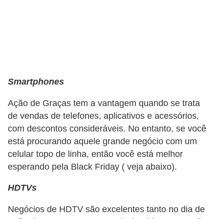
r
a
E
m
p
r
Smartphones
é
Ação de Graças tem a vantagem quando se trata
s
de vendas de telefones, aplicativos e acessórios,
t
com descontos consideráveis. No entanto, se você
i
está procurando aquele grande negócio com um
m
celular topo de linha, então você está melhor
esperando pela Black Friday ( veja abaixo).
o
s
HDTVs
e
Negócios de HDTV são excelentes tanto no dia de
f