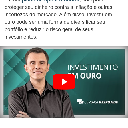
r
proteger seu dinheiro contra a inflação e outras
e
incertezas do mercado. Além disso, investir em
c
ouro pode ser uma forma de diversificar seu
portfólio e reduzir o risco geral de seus
o
investimentos.
m
p
e
n
s
a