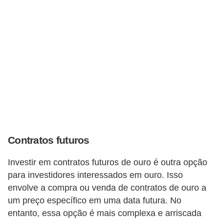
r
a
E
m
p
r
é
s
t
i
Contratos futuros
m
Investir em contratos futuros de ouro é outra opção
o
para investidores interessados em ouro. Isso
s
envolve a compra ou venda de contratos de ouro a
e
um preço específico em uma data futura. No
f
entanto, essa opção é mais complexa e arriscada