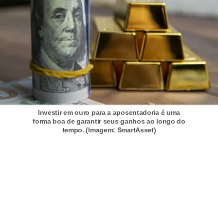
C
â
m
b
i
o
C
a
Investir em ouro para a aposentadoria é uma
forma boa de garantir seus ganhos ao longo do
r
tempo. (Imagem: SmartAsset)
t
ã
o
d
e
c