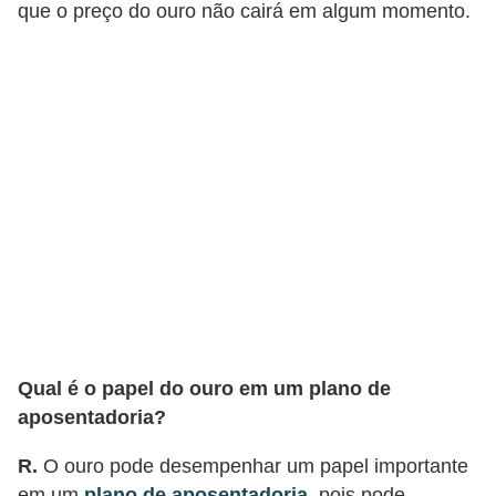
a
que o preço do ouro não cairá em algum momento.
n
ç
a
P
r
o
g
r
a
m
a
Qual é o papel do ouro em um plano de
s
aposentadoria?
d
R.
O ouro pode desempenhar um papel importante
e
em um
plano de aposentadoria
, pois pode