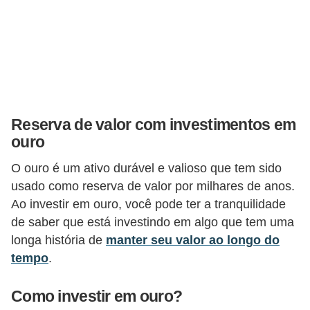
r
é
d
i
t
o
Reserva de valor com investimentos em
e
ouro
d
O ouro é um ativo durável e valioso que tem sido
é
usado como reserva de valor por milhares de anos.
b
Ao investir em ouro, você pode ter a tranquilidade
i
de saber que está investindo em algo que tem uma
longa história de
manter seu valor ao longo do
t
tempo
.
o
E
Como investir em ouro?