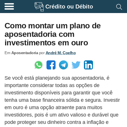
Crédito ou Débito
A
p
Como montar um plano de
o
aposentadoria com
s
investimentos em ouro
e
Em
Aposentadoria
por
André M. Coelho
n
t
a
Se você está planejando sua aposentadoria, é
d
importante considerar todas as opções de
o
investimento disponíveis para garantir que você
r
tenha uma base financeira sólida e segura. Investir
i
em ouro é uma opção atraente para muitos
a
investidores, pois é um ativo valioso e durável que
pode proteger seu dinheiro contra a inflação e
B