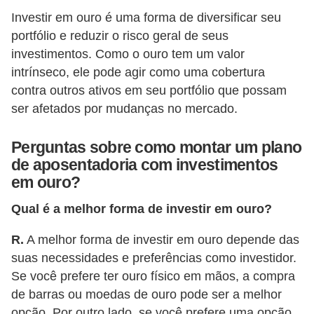
o
Investir em ouro é uma forma de diversificar seu
I
portfólio e reduzir o risco geral de seus
m
investimentos. Como o ouro tem um valor
p
intrínseco, ele pode agir como uma cobertura
contra outros ativos em seu portfólio que possam
o
ser afetados por mudanças no mercado.
s
t
Perguntas sobre como montar um plano
o
de aposentadoria com investimentos
d
em ouro?
e
Qual é a melhor forma de investir em ouro?
r
e
R.
A melhor forma de investir em ouro depende das
suas necessidades e preferências como investidor.
n
Se você prefere ter ouro físico em mãos, a compra
d
de barras ou moedas de ouro pode ser a melhor
a
opção. Por outro lado, se você prefere uma opção