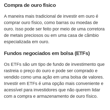
d
Compra de ouro físico
u
c
A maneira mais tradicional de investir em ouro é
a
comprar ouro físico, como barras ou moedas de
ouro. Isso pode ser feito por meio de uma corretora
ç
de metais preciosos ou em uma casa de câmbio
ã
especializada em ouro.
o
f
Fundos negociados em bolsa (ETFs)
i
Os ETFs são um tipo de fundo de investimento que
n
rastreia o preço do ouro e pode ser comprado e
a
vendido como uma ação em uma bolsa de valores.
n
Investir em ETFs é uma opção mais conveniente e
c
acessível para investidores que não querem lidar
e
com a compra e armazenamento de ouro físico.
i