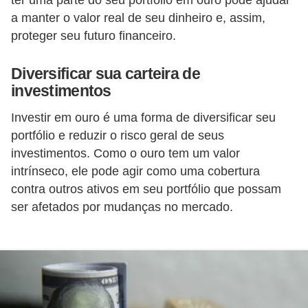
ter uma parte do seu portfólio em ouro pode ajudar
õ
a manter o valor real de seu dinheiro e, assim,
proteger seu futuro financeiro.
e
s
Diversificar sua carteira de
f
investimentos
i
Investir em ouro é uma forma de diversificar seu
n
portfólio e reduzir o risco geral de seus
a
investimentos. Como o ouro tem um valor
n
intrínseco, ele pode agir como uma cobertura
c
contra outros ativos em seu portfólio que possam
e
ser afetados por mudanças no mercado.
i
r
a
s