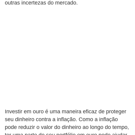
outras incertezas do mercado.
a
n
c
o
s
e
i
n
s
t
i
t
Investir em ouro é uma maneira eficaz de proteger
u
seu dinheiro contra a inflação. Como a inflação
i
pode reduzir o valor do dinheiro ao longo do tempo,
ç