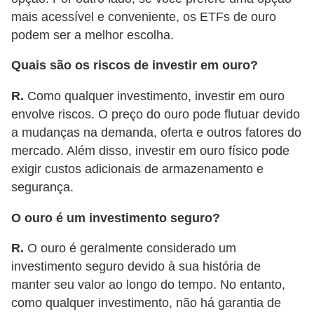
N
mais acessível e conveniente, os ETFs de ouro
podem ser a melhor escolha.
e
g
Quais são os riscos de investir em ouro?
o
R.
Como qualquer investimento, investir em ouro
c
envolve riscos. O preço do ouro pode flutuar devido
i
a mudanças na demanda, oferta e outros fatores do
a
mercado. Além disso, investir em ouro físico pode
ç
exigir custos adicionais de armazenamento e
ã
segurança.
o
O ouro é um investimento seguro?
P
R.
O ouro é geralmente considerado um
o
investimento seguro devido à sua história de
u
manter seu valor ao longo do tempo. No entanto,
p
como qualquer investimento, não há garantia de