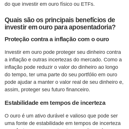
do que investir em ouro físico ou ETFs.
i
n
Quais são os principais benefícios de
a
investir em ouro para aposentadoria?
n
Proteção contra a inflação com o ouro
c
i
Investir em ouro pode proteger seu dinheiro contra
a
a inflação e outras incertezas do mercado. Como a
m
inflação pode reduzir o valor do dinheiro ao longo
e
do tempo, ter uma parte do seu portfólio em ouro
pode ajudar a manter o valor real de seu dinheiro e,
n
assim, proteger seu futuro financeiro.
t
o
Estabilidade em tempos de incerteza
s
O ouro é um ativo durável e valioso que pode ser
F
uma fonte de estabilidade em tempos de incerteza
o