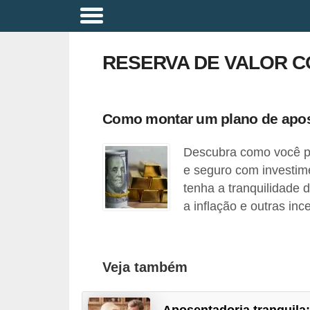
A
p
RESERVA DE VALOR 
o
s
e
Como montar um plano de apos
n
Descubra como você p
t
e seguro com investime
a
tenha a tranquilidade 
d
a inflação e outras in
o
r
i
Veja também
a
B
Aposentadoria tranquila