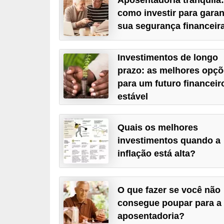
a
como investir para garan
sua segurança financeir
n
c
o
Investimentos de longo
prazo: as melhores opç
s
para um futuro financeir
e
estável
i
n
Quais os melhores
s
investimentos quando a
t
inflação está alta?
i
t
O que fazer se você não
u
consegue poupar para a
i
aposentadoria?
ç