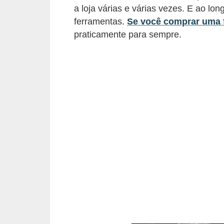
C
a loja várias e várias vezes. E ao lo
â
ferramentas.
Se você comprar uma f
m
praticamente para sempre.
b
i
o
C
a
r
t
ã
o
d
e
c