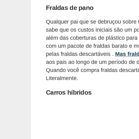
d
Fraldas de pano
u
c
Qualquer pai que se debruçou sobre
a
sabe que os custos iniciais são um 
ç
além das coberturas de plástico para 
com um pacote de fraldas barato e m
ã
pelas fraldas descartáveis ​.
Mas fral
o
aos pais ao longo de um período de 
f
Quando você compra fraldas descartáve
i
Literalmente.
n
Carros híbridos
a
n
c
e
i