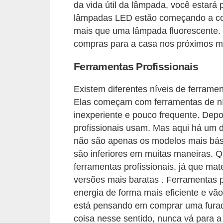
da vida útil da lâmpada, você estará
õ
lâmpadas LED estão começando a co
e
mais que uma lâmpada fluorescente. V
s
compras para a casa nos próximos m
f
Ferramentas Profissionais
i
n
Existem diferentes níveis de ferrame
Elas começam com ferramentas de nív
a
inexperiente e pouco frequente. Depoi
n
profissionais usam. Mas aqui há um d
c
não são apenas os modelos mais bás
e
são inferiores em muitas maneiras. 
i
ferramentas profissionais, já que mate
r
versões mais baratas . Ferramentas pr
a
energia de forma mais eficiente e vã
está pensando em comprar uma furadeir
s
coisa nesse sentido, nunca vá para a