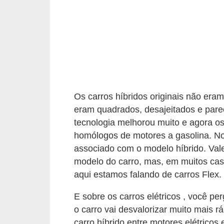
r
a
E
m
p
r
Os carros híbridos originais não era
é
eram quadrados, desajeitados e pare
s
tecnologia melhorou muito e agora os
t
homólogos de motores a gasolina. No
i
associado com o modelo híbrido. Va
m
modelo do carro, mas, em muitos cas
o
aqui estamos falando de carros Flex.
s
E sobre os carros elétricos , você p
e
o carro vai desvalorizar muito mais r
f
carro híbrido entre motores elétricos 