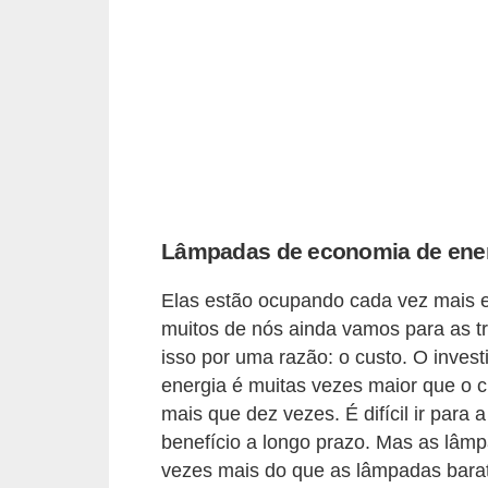
a
n
c
o
s
e
i
Lâmpadas de economia de ene
n
s
Elas estão ocupando cada vez mais es
t
muitos de nós ainda vamos para as t
i
isso por uma razão: o custo. O inves
t
energia é muitas vezes maior que o 
mais que dez vezes. É difícil ir par
u
benefício a longo prazo. Mas as lâm
i
vezes mais do que as lâmpadas bara
ç