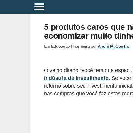
A
p
5 produtos caros que n
o
economizar muito dinhe
s
Em
Educação financeira
por
André M. Coelho
e
n
t
O velho ditado “você tem que especul
a
indústria de investimento
. Se você
d
retorno sobre seu investimento inicia
o
nas compras que você faz estas regra
r
i
a
B