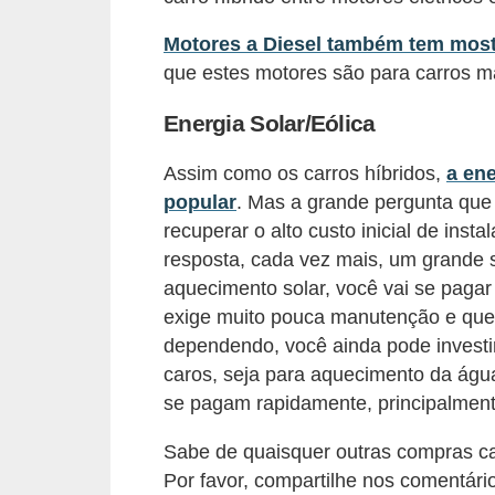
i
Motores a Diesel também tem mos
n
que estes motores são para carros mai
a
n
Energia Solar/Eólica
c
Assim como os carros híbridos,
a ene
i
popular
. Mas a grande pergunta que
a
recuperar o alto custo inicial de ins
m
resposta, cada vez mais, um grande
e
aquecimento solar, você vai se paga
n
exige muito pouca manutenção e que n
dependendo, você ainda pode investi
t
caros, seja para aquecimento da águ
o
se pagam rapidamente, principalment
s
Sabe de quaisquer outras compras c
F
Por favor, compartilhe nos comentári
o