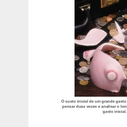
r
é
d
i
t
o
e
d
é
b
i
t
O susto inicial de um grande gasto
pensar duas vezes e analisar o lo
o
gasto inicia
E