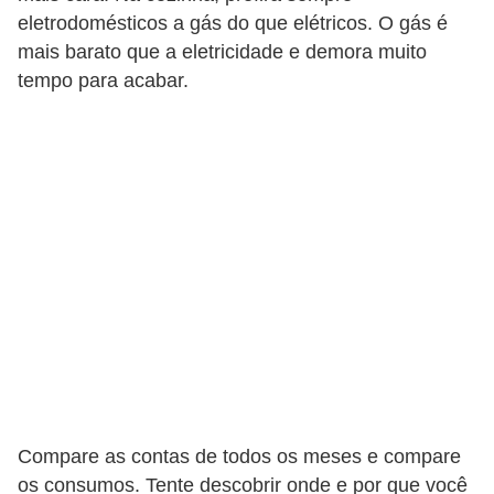
r
eletrodomésticos a gás do que elétricos. O gás é
a
mais barato que a eletricidade e demora muito
tempo para acabar.
E
m
p
r
é
s
t
i
m
o
s
e
Compare as contas de todos os meses e compare
f
os consumos. Tente descobrir onde e por que você