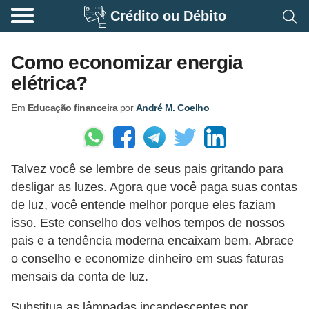
Crédito ou Débito
A
p
Como economizar energia
o
elétrica?
s
Em
Educação financeira
por
André M. Coelho
e
n
t
Talvez você se lembre de seus pais gritando para
a
desligar as luzes. Agora que você paga suas contas
d
de luz, você entende melhor porque eles faziam
o
isso. Este conselho dos velhos tempos de nossos
r
pais e a tendência moderna encaixam bem. Abrace
i
o conselho e economize dinheiro em suas faturas
mensais da conta de luz.
a
B
Substitua as lâmpadas incandescentes por