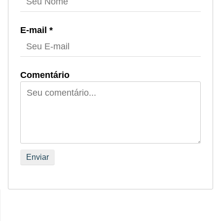
r
e
E-mail *
c
o
m
Comentário
p
e
n
s
a