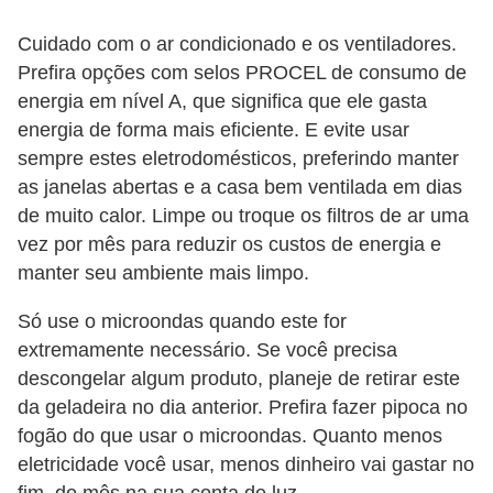
õ
Cuidado com o ar condicionado e os ventiladores.
e
Prefira opções com selos PROCEL de consumo de
s
energia em nível A, que significa que ele gasta
f
energia de forma mais eficiente. E evite usar
sempre estes eletrodomésticos, preferindo manter
i
as janelas abertas e a casa bem ventilada em dias
n
de muito calor. Limpe ou troque os filtros de ar uma
a
vez por mês para reduzir os custos de energia e
n
manter seu ambiente mais limpo.
c
Só use o microondas quando este for
e
extremamente necessário. Se você precisa
i
descongelar algum produto, planeje de retirar este
r
da geladeira no dia anterior. Prefira fazer pipoca no
a
fogão do que usar o microondas. Quanto menos
s
eletricidade você usar, menos dinheiro vai gastar no
fim do mês na sua conta de luz.