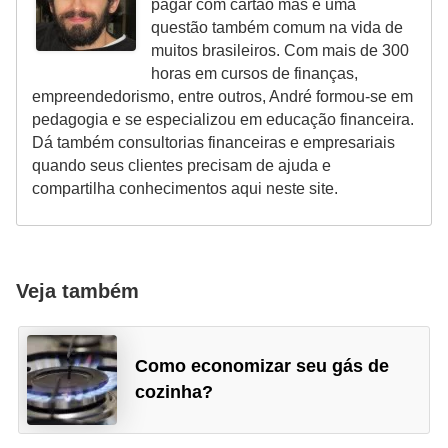
pagar com cartão mas é uma
r
questão também comum na vida de
muitos brasileiros. Com mais de 300
m
horas em cursos de finanças,
a
empreendedorismo, entre outros, André formou-se em
s
pedagogia e se especializou em educação financeira.
Dá também consultorias financeiras e empresariais
d
quando seus clientes precisam de ajuda e
e
compartilha conhecimentos aqui neste site.
p
a
g
Veja também
a
m
e
Como economizar seu gás de
n
cozinha?
t