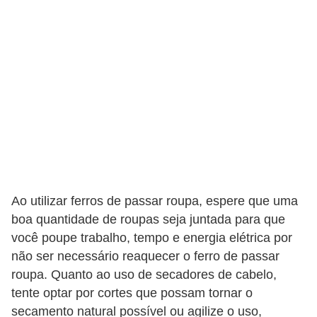
r
é
d
i
t
o
e
d
é
Ao utilizar ferros de passar roupa, espere que uma
b
boa quantidade de roupas seja juntada para que
i
você poupe trabalho, tempo e energia elétrica por
t
não ser necessário reaquecer o ferro de passar
o
roupa. Quanto ao uso de secadores de cabelo,
tente optar por cortes que possam tornar o
E
secamento natural possível ou agilize o uso,