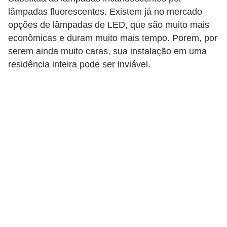
lâmpadas fluorescentes. Existem já no mercado
a
opções de lâmpadas de LED, que são muito mais
n
econômicas e duram muito mais tempo. Porem, por
c
serem ainda muito caras, sua instalação em uma
o
residência inteira pode ser inviável.
s
e
i
n
s
t
i
t
u
i
ç