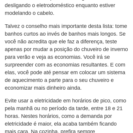
d
desligando o eletrodoméstico enquanto estiver
u
modelando o cabelo.
c
Talvez o conselho mais importante desta lista: tome
a
banhos curtos ao invés de banhos mais longos. Se
ç
você não acredita que ele faz a diferença, teste
ã
apenas por mudar a posição do chuveiro de inverno
o
para verão e veja as economias. Você irá se
f
surpreender com as economias resultantes. E com
i
elas, você pode até pensar em colocar um sistema
de aquecimento a parte para o seu chuveiro e
n
economizar mais dinheiro ainda.
a
n
Evite usar a eletricidade em horários de pico, como
c
pela manhã ou no período da tarde, entre 18 e 21
horas. Nestes horários, como a demanda por
e
eletricidade é maior, ela acaba também ficando
i
mais cara. Na cozinha, prefira sempre