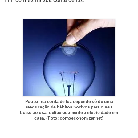
C
â
m
b
i
o
C
a
r
t
ã
Poupar na conta de luz depende só de uma
o
reeducação de hábitos nocivos para o seu
bolso ao usar deliberadamente a eletricidade em
d
casa. (Foto: comoeconomizar.net)
e
c