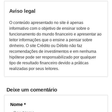
a
n
Aviso legal
ç
O conteúdo apresentado no site é apenas
a
informativo com o objetivo de ensinar sobre o
P
funcionamento do mundo financeiro e apresentar ao
leitor informações que o ensine a pensar sobre
r
dinheiro. O site Crédito ou Débito não faz
o
recomendações de investimentos e em nenhuma
g
hipótese pode ser responsabilizado por qualquer
tipo de resultado financeiro devido a práticas
r
realizadas por seus leitores.
a
m
a
Deixe um comentário
s
d
Nome *
e