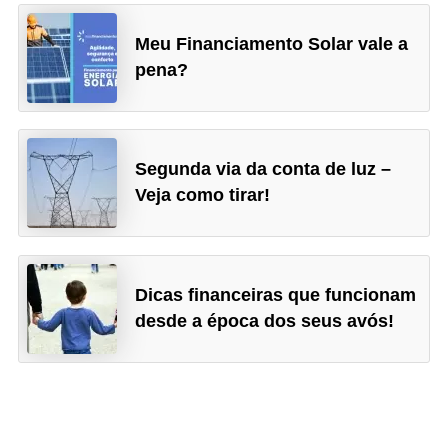
o
I
Meu Financiamento Solar vale a
m
pena?
p
o
s
Segunda via da conta de luz –
t
Veja como tirar!
o
d
e
Dicas financeiras que funcionam
r
desde a época dos seus avós!
e
n
d
a