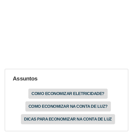
N
e
g
o
c
i
a
ç
ã
Assuntos
o
COMO ECONOMIZAR ELETRICIDADE?
P
COMO ECONOMIZAR NA CONTA DE LUZ?
o
u
DICAS PARA ECONOMIZAR NA CONTA DE LUZ
p