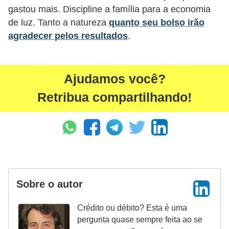
i
gastou mais. Discipline a família para a economia
de luz. Tanto a natureza
quanto seu bolso irão
n
agradecer pelos resultados
.
a
n
c
Ajudamos você?
i
Retribua compartilhando!
a
m
e
n
t
o
Sobre o autor
s
Crédito ou débito? Esta é uma
F
pergunta quase sempre feita ao se
o