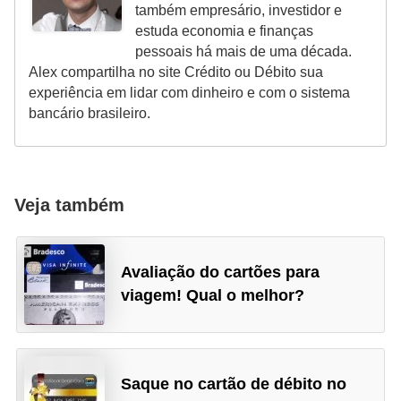
d
também empresário, investidor e
u
estuda economia e finanças
pessoais há mais de uma década.
c
Alex compartilha no site Crédito ou Débito sua
a
experiência em lidar com dinheiro e com o sistema
ç
bancário brasileiro.
ã
o
f
Veja também
i
n
a
Avaliação do cartões para
viagem! Qual o melhor?
n
c
e
i
Saque no cartão de débito no