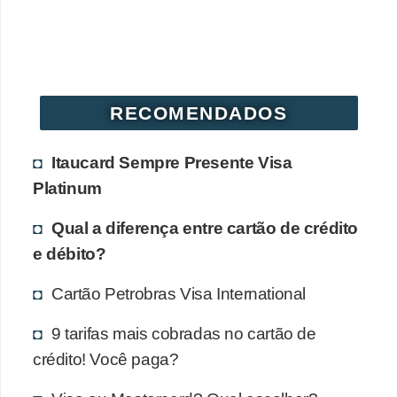
N
e
g
o
RECOMENDADOS
c
i
Itaucard Sempre Presente Visa
a
Platinum
ç
Qual a diferença entre cartão de crédito
ã
e débito?
o
Cartão Petrobras Visa International
P
o
9 tarifas mais cobradas no cartão de
u
crédito! Você paga?
p