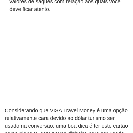
valores de saques com relação aos quais você
C
deve ficar atento.
â
m
b
i
o
C
a
r
t
ã
o
Considerando que VISA Travel Money é uma opção
d
relativamente cara devido ao dólar turismo ser
e
usado na conversão, uma boa dica é ter este cartão
c