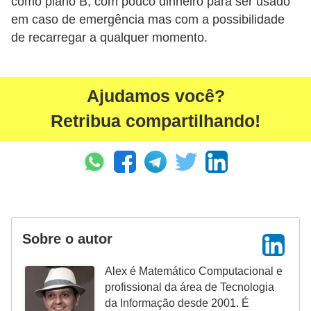
como plano B, com pouco dinheiro para ser usado
r
em caso de emergência mas com a possibilidade
é
de recarregar a qualquer momento.
d
i
Ajudamos você?
t
o
Retribua compartilhando!
e
d
é
b
i
Sobre o autor
t
o
Alex é Matemático Computacional e
profissional da área de Tecnologia
E
da Informação desde 2001. É