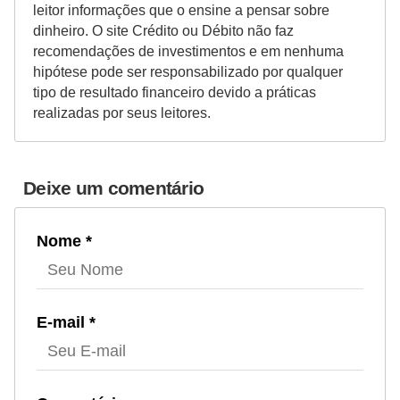
leitor informações que o ensine a pensar sobre
r
dinheiro. O site Crédito ou Débito não faz
m
recomendações de investimentos e em nenhuma
hipótese pode ser responsabilizado por qualquer
a
tipo de resultado financeiro devido a práticas
s
realizadas por seus leitores.
d
e
p
Deixe um comentário
a
g
Nome *
a
m
e
E-mail *
n
t