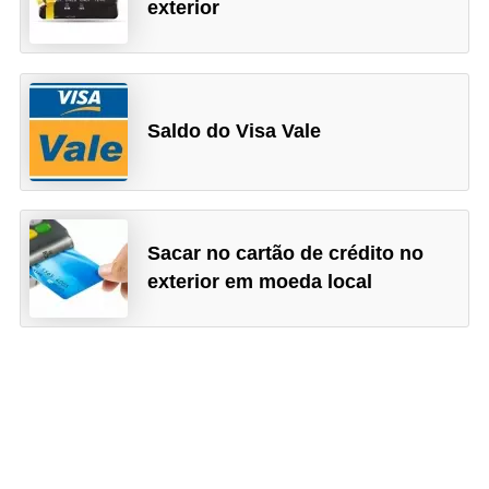
r
exterior
a
E
m
Saldo do Visa Vale
p
r
é
s
Sacar no cartão de crédito no
t
exterior em moeda local
i
m
o
s
e
f