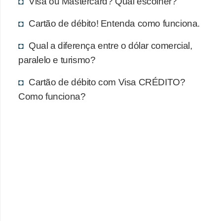
Visa ou Mastercard? Qual escolher?
a
n
Cartão de débito! Entenda como funciona.
ç
Qual a diferença entre o dólar comercial,
a
paralelo e turismo?
P
r
Cartão de débito com Visa CRÉDITO?
o
Como funciona?
g
r
a
m
a
s
d
e