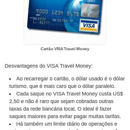
õ
e
s
f
i
Cartão VISA Travel Money
n
a
Desvantagens do VISA Travel Money:
n
c
Ao recarregar o cartão, o dólar usado é o dólar
e
turismo, que é mais caro que o dólar paralelo.
Cada saque no VISA Travel Money custa US$
i
2,50 e não é raro que sejam cobradas outras
r
taxas da rede bancária local. O ideal é fazer
a
saques maiores para evitar pagar muitas tarifas.
s
Há também um limite diário de operações e