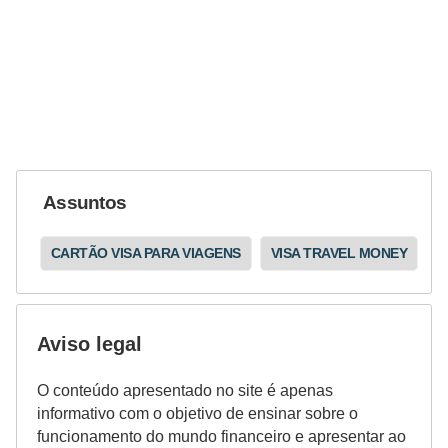
i
n
a
n
c
i
a
Assuntos
m
CARTÃO VISA PARA VIAGENS
VISA TRAVEL MONEY
e
n
t
Aviso legal
o
s
O conteúdo apresentado no site é apenas
informativo com o objetivo de ensinar sobre o
F
funcionamento do mundo financeiro e apresentar ao
o