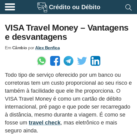
Crédito ou Débito
A
p
VISA Travel Money – Vantagens
o
e desvantagens
s
Em
Câmbio
por
Alex Benfica
e
n
t
Todo tipo de serviço oferecido por um banco ou
a
corretoras tem um custo proporcional ao seu risco e
d
também à facilidade que ele lhe proporciona. O
o
VISA Travel Money é como um cartão de débito
r
internacional, pré pago e que pode ser recarregado
i
à distância, mesmo durante a viagem. É como se
fosse um
travel check
, mas eletrônico e mais
a
seguro ainda.
B