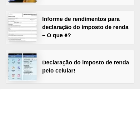
C
â
Informe de rendimentos para
m
declaração do imposto de renda
b
– O que é?
i
o
C
Declaração do imposto de renda
pelo celular!
a
r
t
ã
o
d
e
c