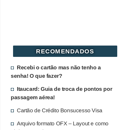
r
é
d
i
t
o
RECOMENDADOS
e
d
Recebi o cartão mas não tenho a
é
senha! O que fazer?
b
Itaucard: Guia de troca de pontos por
i
passagem aérea!
t
Cartão de Crédito Bonsucesso Visa
o
E
Arquivo formato OFX – Layout e como