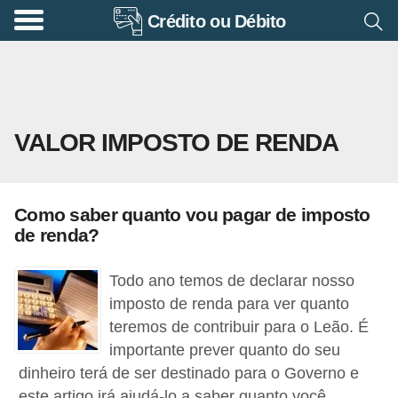
Crédito ou Débito
A
p
o
s
VALOR IMPOSTO DE RENDA
e
n
t
Como saber quanto vou pagar de imposto
a
de renda?
d
o
Todo ano temos de declarar nosso
r
imposto de renda para ver quanto
teremos de contribuir para o Leão. É
i
importante prever quanto do seu
a
dinheiro terá de ser destinado para o Governo e
B
este artigo irá ajudá-lo a saber quanto você