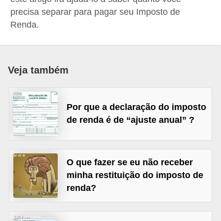
a
precisa separar para pagar seu Imposto de
Renda.
n
c
o
Veja também
s
e
i
Por que a declaração do imposto
n
de renda é de “ajuste anual” ?
s
t
i
O que fazer se eu não receber
t
minha restituição do imposto de
renda?
u
i
ç