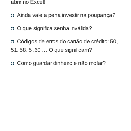
d
abrir no Excel!
u
Ainda vale a pena investir na poupança?
c
a
O que significa senha inválida?
ç
Códigos de erros do cartão de crédito: 50,
ã
51, 58, 5 ,60 … O que significam?
o
f
Como guardar dinheiro e não mofar?
i
n
a
n
c
e
i