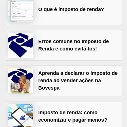
õ
O que é imposto de renda?
e
s
f
Erros comuns no Imposto de
i
Renda e como evitá-los!
n
a
n
Aprenda a declarar o imposto de
c
renda ao vender ações na
e
Bovespa
i
r
a
Imposto de renda: como
s
economizar e pagar menos?