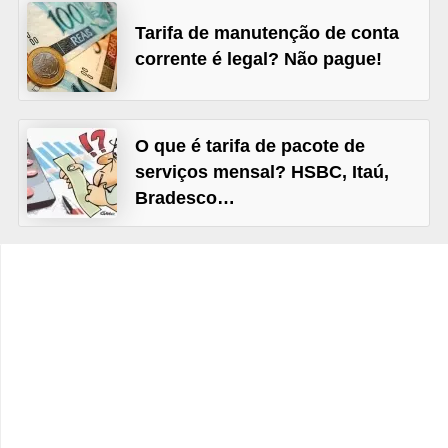
C
Tarifa de manutenção de conta
â
corrente é legal? Não pague!
m
b
i
O que é tarifa de pacote de
o
serviços mensal? HSBC, Itaú,
C
Bradesco…
a
r
t
ã
o
d
e
c