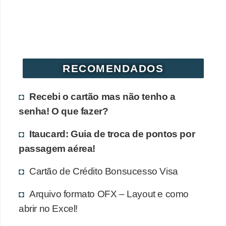
r
é
d
i
RECOMENDADOS
t
o
Recebi o cartão mas não tenho a
e
senha! O que fazer?
d
é
Itaucard: Guia de troca de pontos por
b
passagem aérea!
i
Cartão de Crédito Bonsucesso Visa
t
o
Arquivo formato OFX – Layout e como
abrir no Excel!
E