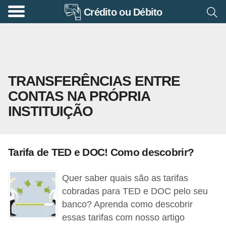
Crédito ou Débito
A
p
o
s
TRANSFERÊNCIAS ENTRE
e
CONTAS NA PRÓPRIA
n
INSTITUIÇÃO
t
a
d
Tarifa de TED e DOC! Como descobrir?
o
r
Quer saber quais são as tarifas
i
cobradas para TED e DOC pelo seu
a
banco? Aprenda como descobrir
essas tarifas com nosso artigo
B