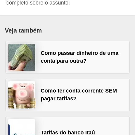
completo sobre o assunto.
a
n
c
Veja também
o
s
e
Como passar dinheiro de uma
conta para outra?
i
n
s
t
Como ter conta corrente SEM
i
pagar tarifas?
t
u
i
Tarifas do banco Itaú
ç