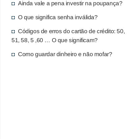
d
Ainda vale a pena investir na poupança?
u
O que significa senha inválida?
c
a
Códigos de erros do cartão de crédito: 50,
ç
51, 58, 5 ,60 … O que significam?
ã
Como guardar dinheiro e não mofar?
o
f
i
n
a
n
c
e
i