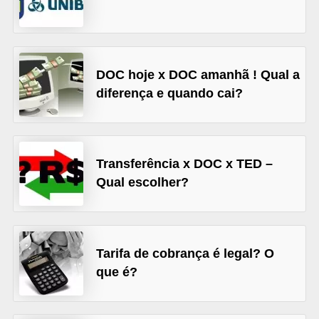
õ
e
s
DOC hoje x DOC amanhã ! Qual a
f
diferença e quando cai?
i
n
a
Transferência x DOC x TED –
n
Qual escolher?
c
e
i
r
Tarifa de cobrança é legal? O
que é?
a
s