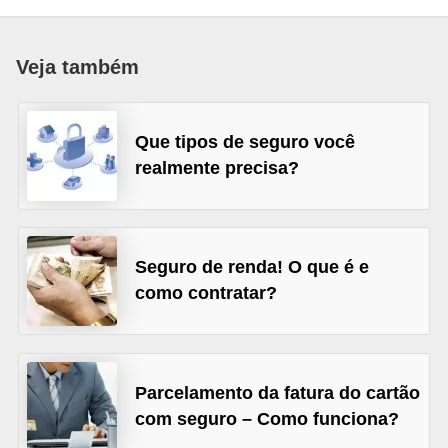
a
n
Veja também
c
o
Que tipos de seguro você
s
realmente precisa?
e
i
n
s
Seguro de renda! O que é e
como contratar?
t
i
t
u
Parcelamento da fatura do cartão
i
com seguro – Como funciona?
ç