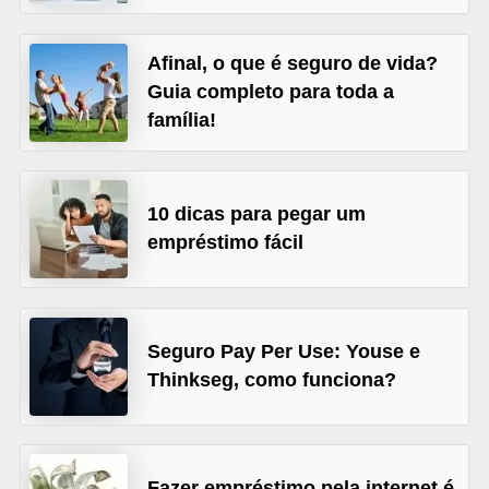
õ
e
Afinal, o que é seguro de vida?
Guia completo para toda a
s
família!
f
i
n
10 dicas para pegar um
a
empréstimo fácil
n
c
e
Seguro Pay Per Use: Youse e
i
Thinkseg, como funciona?
r
a
s
Fazer empréstimo pela internet é