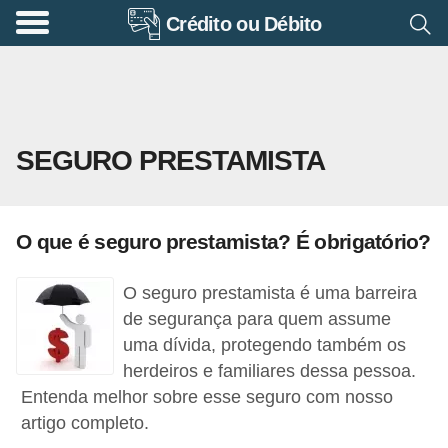
Crédito ou Débito
A
p
o
s
SEGURO PRESTAMISTA
e
n
t
O que é seguro prestamista? É obrigatório?
a
d
O seguro prestamista é uma barreira
o
de segurança para quem assume
r
uma dívida, protegendo também os
herdeiros e familiares dessa pessoa.
i
Entenda melhor sobre esse seguro com nosso
a
artigo completo.
B