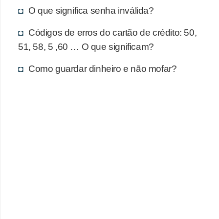
d
O que significa senha inválida?
u
c
Códigos de erros do cartão de crédito: 50,
a
51, 58, 5 ,60 … O que significam?
ç
Como guardar dinheiro e não mofar?
ã
o
f
i
n
a
n
c
e
i