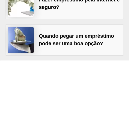
C
seguro?
â
m
b
Quando pegar um empréstimo
i
pode ser uma boa opção?
o
C
a
r
t
ã
o
d
e
c