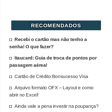
r
é
d
RECOMENDADOS
i
t
Recebi o cartão mas não tenho a
o
senha! O que fazer?
e
d
Itaucard: Guia de troca de pontos por
passagem aérea!
é
b
Cartão de Crédito Bonsucesso Visa
i
Arquivo formato OFX – Layout e como
t
abrir no Excel!
o
E
Ainda vale a pena investir na poupança?