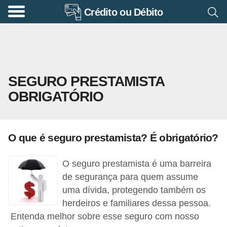
Crédito ou Débito
A
p
o
s
SEGURO PRESTAMISTA
e
OBRIGATÓRIO
n
t
a
O que é seguro prestamista? É obrigatório?
d
o
O seguro prestamista é uma barreira
r
de segurança para quem assume
i
uma dívida, protegendo também os
herdeiros e familiares dessa pessoa.
a
Entenda melhor sobre esse seguro com nosso
B