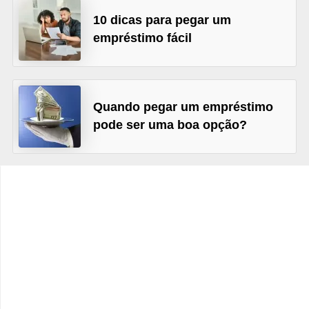
C
10 dicas para pegar um
â
empréstimo fácil
m
b
i
Quando pegar um empréstimo
o
pode ser uma boa opção?
C
a
r
t
ã
o
d
e
c