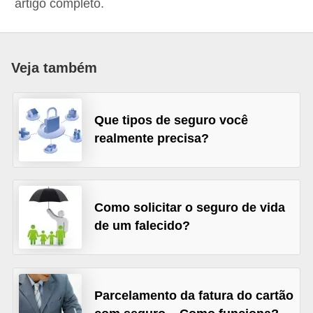
artigo completo.
a
n
c
Veja também
o
s
Que tipos de seguro você
e
realmente precisa?
i
n
s
t
Como solicitar o seguro de vida
de um falecido?
i
t
u
i
Parcelamento da fatura do cartão
ç