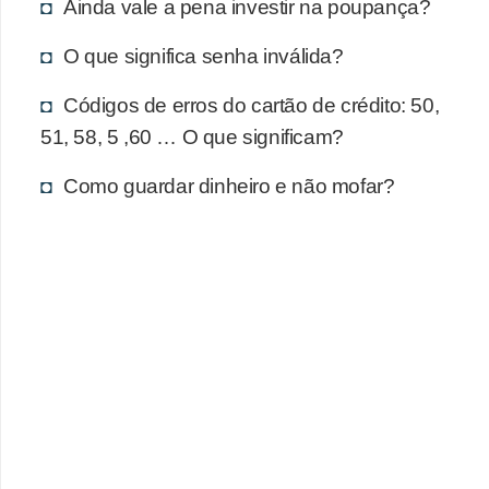
d
Ainda vale a pena investir na poupança?
u
O que significa senha inválida?
c
a
Códigos de erros do cartão de crédito: 50,
ç
51, 58, 5 ,60 … O que significam?
ã
Como guardar dinheiro e não mofar?
o
f
i
n
a
n
c
e
i