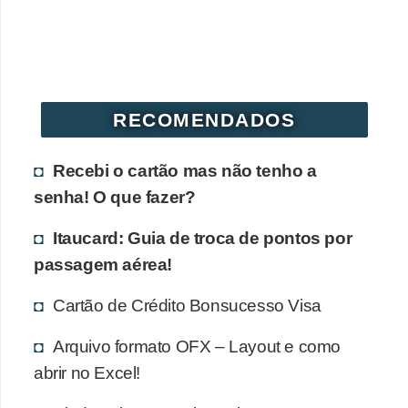
r
é
d
i
RECOMENDADOS
t
o
Recebi o cartão mas não tenho a
e
senha! O que fazer?
d
é
Itaucard: Guia de troca de pontos por
passagem aérea!
b
i
Cartão de Crédito Bonsucesso Visa
t
Arquivo formato OFX – Layout e como
o
abrir no Excel!
E