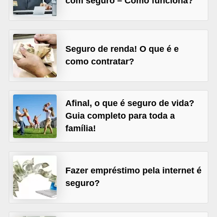
com seguro – Como funciona?
õ
e
s
Seguro de renda! O que é e
f
como contratar?
i
n
a
Afinal, o que é seguro de vida?
n
Guia completo para toda a
família!
c
e
i
Fazer empréstimo pela internet é
r
seguro?
a
s