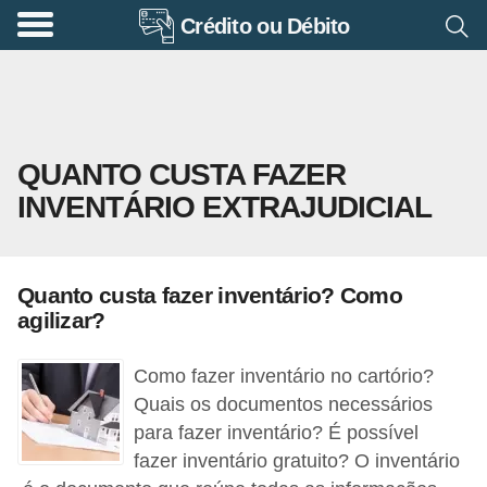
Crédito ou Débito
A
p
o
s
QUANTO CUSTA FAZER
e
INVENTÁRIO EXTRAJUDICIAL
n
t
a
Quanto custa fazer inventário? Como
d
agilizar?
o
r
Como fazer inventário no cartório?
i
Quais os documentos necessários
para fazer inventário? É possível
a
fazer inventário gratuito? O inventário
B