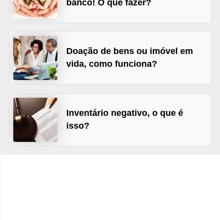
banco! O que fazer?
C
â
m
b
Doação de bens ou imóvel em
i
vida, como funciona?
o
C
a
Inventário negativo, o que é
isso?
r
t
ã
o
d
e
c