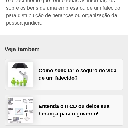
é o documento que reúne todas as informações
a
sobre os bens de uma empresa ou de um falecido,
n
para distribuição de heranças ou organização da
pessoa jurídica.
c
o
s
Veja também
e
i
n
Como solicitar o seguro de vida
s
de um falecido?
t
i
t
Entenda o ITCD ou deixe sua
u
herança para o governo!
i
ç