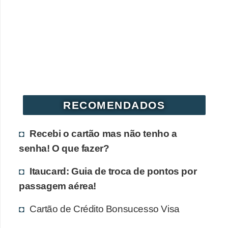
r
é
d
i
t
o
e
RECOMENDADOS
d
é
Recebi o cartão mas não tenho a
b
senha! O que fazer?
i
Itaucard: Guia de troca de pontos por
t
passagem aérea!
o
Cartão de Crédito Bonsucesso Visa
E