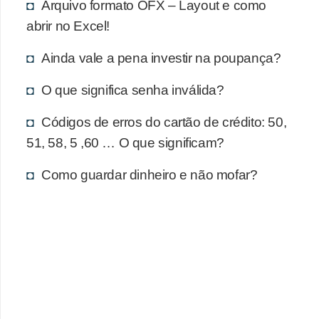
d
Arquivo formato OFX – Layout e como
u
abrir no Excel!
c
Ainda vale a pena investir na poupança?
a
ç
O que significa senha inválida?
ã
Códigos de erros do cartão de crédito: 50,
o
51, 58, 5 ,60 … O que significam?
f
i
Como guardar dinheiro e não mofar?
n
a
n
c
e
i