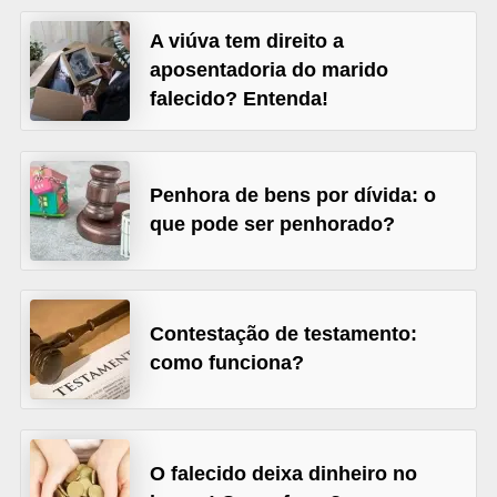
õ
A viúva tem direito a
e
aposentadoria do marido
s
falecido? Entenda!
f
i
Penhora de bens por dívida: o
n
que pode ser penhorado?
a
n
c
e
Contestação de testamento:
i
como funciona?
r
a
s
O falecido deixa dinheiro no