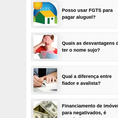
a
Posso usar FGTS para
n
pagar aluguel?
c
o
s
Quais as desvantagens 
e
ter o nome sujo?
i
n
s
Qual a diferença entre
t
fiador e avalista?
i
t
u
Financiamento de imóve
i
para negativados, é
ç