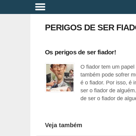
A
p
PERIGOS DE SER FIA
o
s
e
Os perigos de ser fiador!
n
O fiador tem um papel 
t
também pode sofrer mu
a
é o fiador. Por isso, é
d
ser o fiador de alguém
o
de ser o fiador de alg
r
i
a
Veja também
B