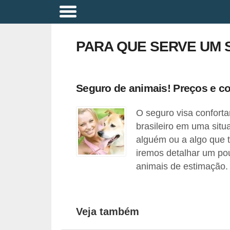
A
p
PARA QUE SERVE UM 
o
s
e
Seguro de animais! Preços e co
n
O seguro visa conforta
t
brasileiro em uma sit
a
alguém ou a algo que t
d
iremos detalhar um po
o
animais de estimação.
r
i
a
Veja também
B