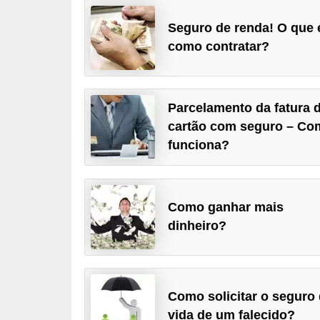
a
Seguro de renda! O que 
n
como contratar?
c
o
s
Parcelamento da fatura 
e
cartão com seguro – Co
funciona?
i
n
s
Como ganhar mais
t
dinheiro?
i
t
u
i
Como solicitar o seguro
vida de um falecido?
ç