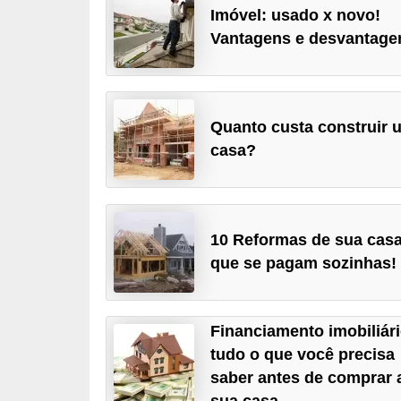
Imóvel: usado x novo!
a
Vantagens e desvantage
n
c
o
Quanto custa construir 
s
casa?
e
i
n
s
10 Reformas de sua cas
t
que se pagam sozinhas!
i
t
Financiamento imobiliári
u
tudo o que você precisa
i
saber antes de comprar 
ç