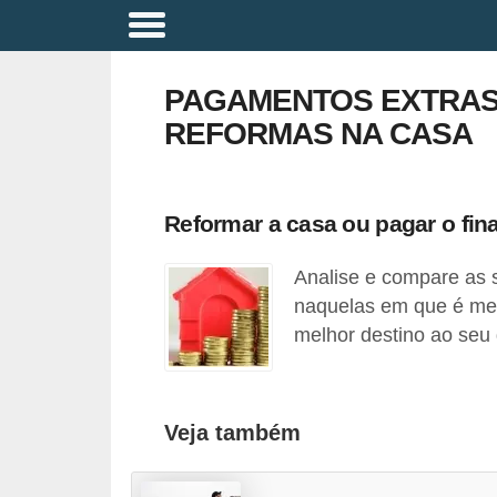
A
p
PAGAMENTOS EXTRAS
o
REFORMAS NA CASA
s
e
n
Reformar a casa ou pagar o fin
t
Analise e compare as 
a
naquelas em que é mel
d
melhor destino ao seu 
o
r
i
Veja também
a
B