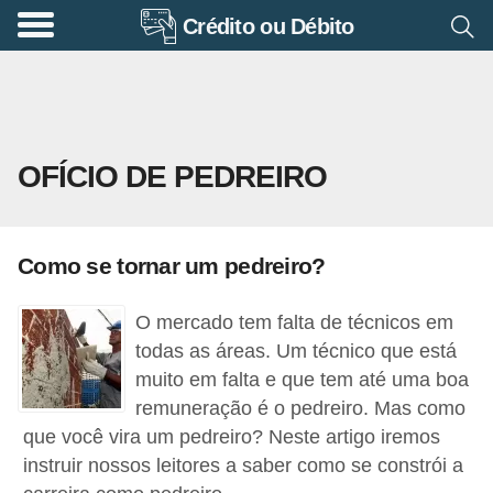
Crédito ou Débito
A
p
o
s
OFÍCIO DE PEDREIRO
e
n
t
Como se tornar um pedreiro?
a
d
O mercado tem falta de técnicos em
o
todas as áreas. Um técnico que está
r
muito em falta e que tem até uma boa
remuneração é o pedreiro. Mas como
i
que você vira um pedreiro? Neste artigo iremos
a
instruir nossos leitores a saber como se constrói a
B