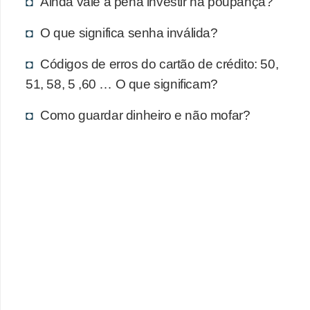
Ainda vale a pena investir na poupança?
d
u
O que significa senha inválida?
c
Códigos de erros do cartão de crédito: 50,
a
51, 58, 5 ,60 … O que significam?
ç
ã
Como guardar dinheiro e não mofar?
o
f
i
n
a
n
c
e
i