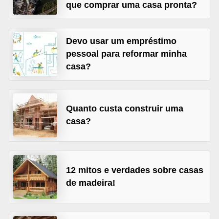
que comprar uma casa pronta?
õ
e
Devo usar um empréstimo
s
pessoal para reformar minha
f
casa?
i
n
a
Quanto custa construir uma
n
casa?
c
e
i
12 mitos e verdades sobre casas
r
de madeira!
a
s