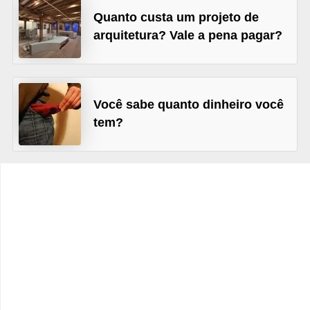
C
Quanto custa um projeto de
â
arquitetura? Vale a pena pagar?
m
b
i
Você sabe quanto dinheiro você
o
tem?
C
a
r
t
ã
o
d
e
c