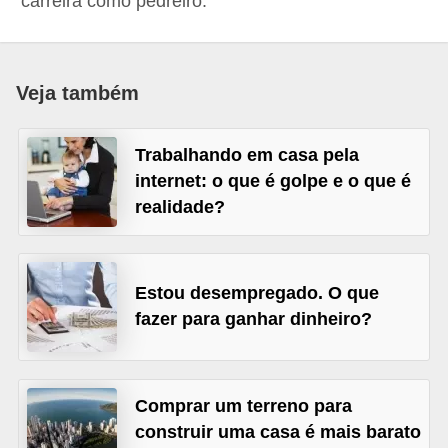
carreira como pedreiro.
a
n
c
Veja também
o
s
Trabalhando em casa pela
e
internet: o que é golpe e o que é
i
realidade?
n
s
Estou desempregado. O que
t
fazer para ganhar dinheiro?
i
t
u
Comprar um terreno para
i
construir uma casa é mais barato
ç