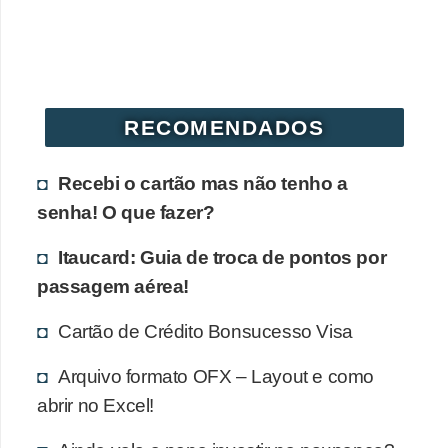
r
é
d
i
RECOMENDADOS
t
o
Recebi o cartão mas não tenho a
e
senha! O que fazer?
d
Itaucard: Guia de troca de pontos por
é
passagem aérea!
b
i
Cartão de Crédito Bonsucesso Visa
t
Arquivo formato OFX – Layout e como
o
abrir no Excel!
E