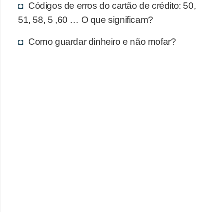
d
Códigos de erros do cartão de crédito: 50,
u
51, 58, 5 ,60 … O que significam?
c
Como guardar dinheiro e não mofar?
a
ç
ã
o
f
i
n
a
n
c
e
i