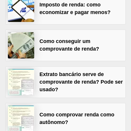
Imposto de renda: como
õ
economizar e pagar menos?
e
s
f
Como conseguir um
i
comprovante de renda?
n
a
n
Extrato bancário serve de
c
comprovante de renda? Pode ser
e
usado?
i
r
a
Como comprovar renda como
s
autônomo?