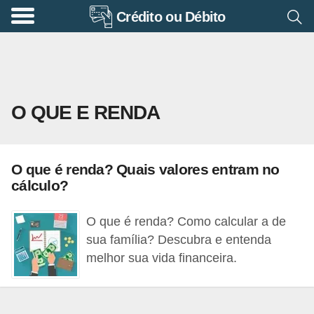
Crédito ou Débito
A
p
o
s
O QUE E RENDA
e
n
t
O que é renda? Quais valores entram no
a
cálculo?
d
o
O que é renda? Como calcular a de
r
sua família? Descubra e entenda
melhor sua vida financeira.
i
a
B