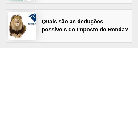
C
â
m
Quais são as deduções
possíveis do Imposto de Renda?
b
i
o
C
a
r
t
ã
o
d
e
c