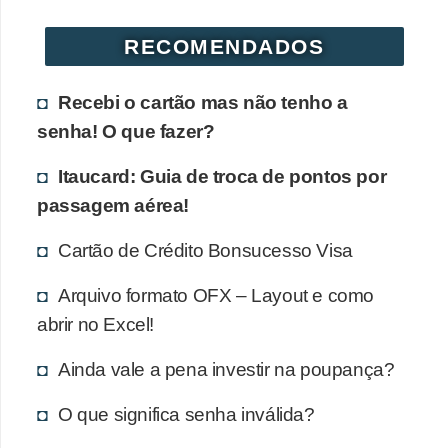
r
RECOMENDADOS
é
d
Recebi o cartão mas não tenho a
i
senha! O que fazer?
t
o
Itaucard: Guia de troca de pontos por
e
passagem aérea!
d
Cartão de Crédito Bonsucesso Visa
é
b
Arquivo formato OFX – Layout e como
i
abrir no Excel!
t
Ainda vale a pena investir na poupança?
o
O que significa senha inválida?
E