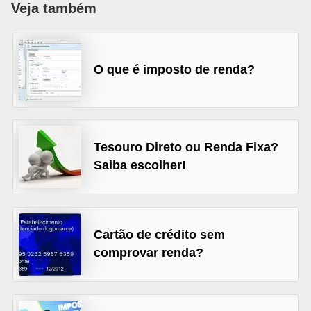
Veja também
a
n
c
O que é imposto de renda?
o
s
e
i
Tesouro Direto ou Renda Fixa?
n
Saiba escolher!
s
t
i
Cartão de crédito sem
t
comprovar renda?
u
i
ç