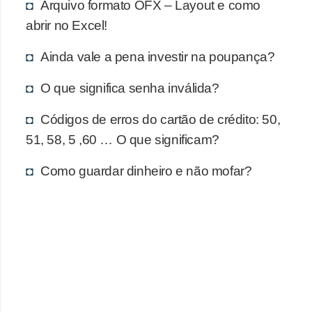
d
Arquivo formato OFX – Layout e como
u
abrir no Excel!
c
Ainda vale a pena investir na poupança?
a
ç
O que significa senha inválida?
ã
Códigos de erros do cartão de crédito: 50,
o
51, 58, 5 ,60 … O que significam?
f
i
Como guardar dinheiro e não mofar?
n
a
n
c
e
i