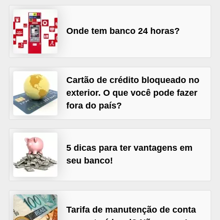
õ
e
Onde tem banco 24 horas?
s
f
i
Cartão de crédito bloqueado no
n
exterior. O que você pode fazer
a
fora do país?
n
c
e
5 dicas para ter vantagens em
i
seu banco!
r
a
s
Tarifa de manutenção de conta