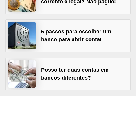
corrente é legal? Não pague!
C
â
m
b
5 passos para escolher um
i
banco para abrir conta!
o
C
a
Posso ter duas contas em
bancos diferentes?
r
t
ã
o
d
e
c