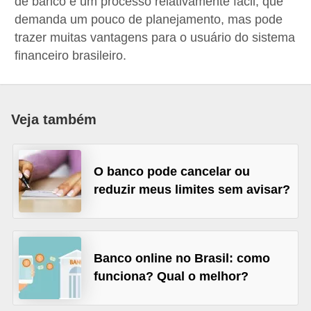
de banco é um processo relativamente fácil, que
a
demanda um pouco de planejamento, mas pode
n
trazer muitas vantagens para o usuário do sistema
financeiro brasileiro.
c
o
s
Veja também
e
i
n
O banco pode cancelar ou
s
reduzir meus limites sem avisar?
t
i
t
Banco online no Brasil: como
u
funciona? Qual o melhor?
i
ç