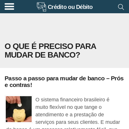
Crédito ou Débito
A
p
o
s
O QUE É PRECISO PARA
e
MUDAR DE BANCO?
n
t
a
Passo a passo para mudar de banco – Prós
d
e contras!
o
r
O sistema financeiro brasileiro é
i
muito flexível no que tange o
atendimento e a prestação de
a
serviços para seus clientes. E mudar
B