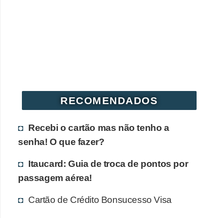
r
é
d
i
t
o
e
RECOMENDADOS
d
é
Recebi o cartão mas não tenho a
b
senha! O que fazer?
i
Itaucard: Guia de troca de pontos por
t
passagem aérea!
o
Cartão de Crédito Bonsucesso Visa
E