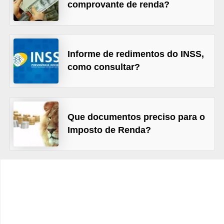
C
comprovante de renda?
â
m
b
Informe de redimentos do INSS,
i
como consultar?
o
C
a
Que documentos preciso para o
r
Imposto de Renda?
t
ã
o
d
e
c