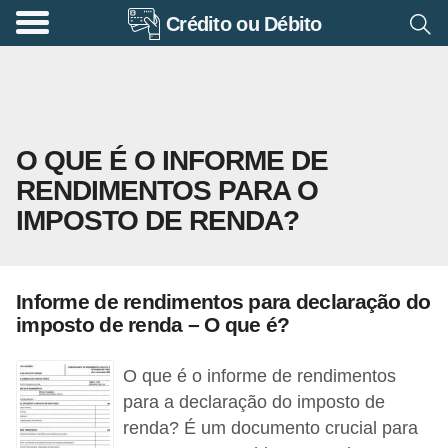
Crédito ou Débito
A
p
o
s
O QUE É O INFORME DE
e
RENDIMENTOS PARA O
n
IMPOSTO DE RENDA?
t
a
d
Informe de rendimentos para declaração do
o
imposto de renda – O que é?
r
i
O que é o informe de rendimentos
a
para a declaração do imposto de
renda? É um documento crucial para
B