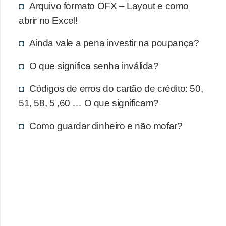
d
Arquivo formato OFX – Layout e como
u
abrir no Excel!
c
Ainda vale a pena investir na poupança?
a
ç
O que significa senha inválida?
ã
Códigos de erros do cartão de crédito: 50,
o
51, 58, 5 ,60 … O que significam?
f
i
Como guardar dinheiro e não mofar?
n
a
n
c
e
i