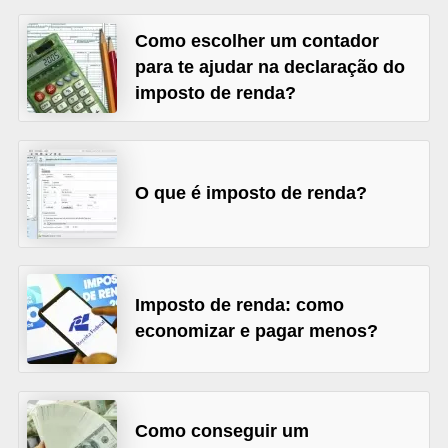
õ
Como escolher um contador
e
para te ajudar na declaração do
s
imposto de renda?
f
i
n
O que é imposto de renda?
a
n
c
e
Imposto de renda: como
i
economizar e pagar menos?
r
a
s
Como conseguir um