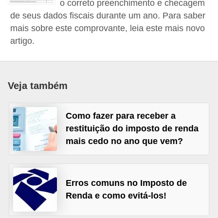
o correto preenchimento e checagem
a
de seus dados fiscais durante um ano. Para saber
n
mais sobre este comprovante, leia este mais novo
c
artigo.
o
s
e
Veja também
i
n
Como fazer para receber a
s
restituição do imposto de renda
mais cedo no ano que vem?
t
i
t
Erros comuns no Imposto de
u
Renda e como evitá-los!
i
ç