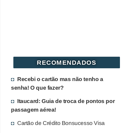
r
é
d
i
t
o
e
RECOMENDADOS
d
é
Recebi o cartão mas não tenho a
b
senha! O que fazer?
i
Itaucard: Guia de troca de pontos por
t
passagem aérea!
o
Cartão de Crédito Bonsucesso Visa
E