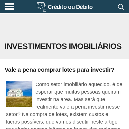
Crédito ou Débito
A
p
o
s
INVESTIMENTOS IMOBILIÁRIOS
e
n
t
Vale a pena comprar lotes para investir?
a
d
Como setor imobiliário aquecido, é de
o
esperar que muitas pessoas queiram
r
investir na área. Mas será que
realmente vale a pena investir nesse
i
setor? Na compra de lotes, existem custos e
a
lucros possíveis, que vamos discutir neste artigo
B