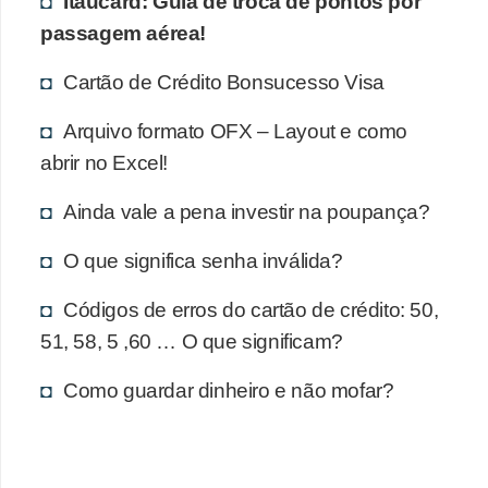
Itaucard: Guia de troca de pontos por
r
passagem aérea!
a
E
Cartão de Crédito Bonsucesso Visa
m
Arquivo formato OFX – Layout e como
p
abrir no Excel!
r
Ainda vale a pena investir na poupança?
é
s
O que significa senha inválida?
t
Códigos de erros do cartão de crédito: 50,
i
51, 58, 5 ,60 … O que significam?
m
o
Como guardar dinheiro e não mofar?
s
e
f