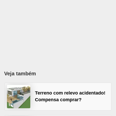
õ
e
s
f
i
n
a
n
c
Veja também
e
i
r
Terreno com relevo acidentado!
Compensa comprar?
a
s