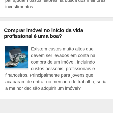
par ajudar nossos leitores na busca dos melhores
a
investimentos.
n
c
o
Comprar imóvel no início da vida
profissional é uma boa?
s
e
Existem custos muito altos que
i
devem ser levados em conta na
n
compra de um imóvel, incluindo
s
custos pessoais, profissionais e
t
financeiros. Principalmente para jovens que
i
acabaram de entrar no mercado de trabalho, seria
a melhor decisão adquirir um imóvel?
t
u
i
ç