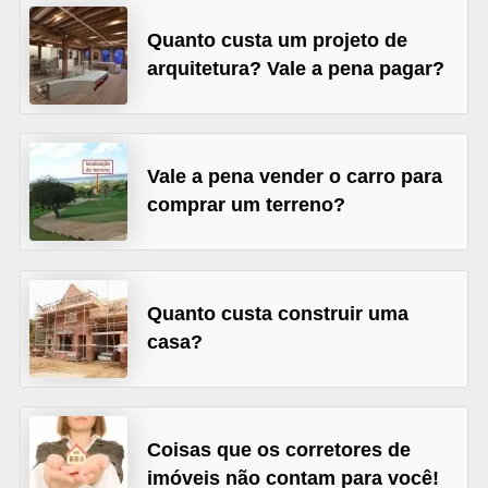
C
Quanto custa um projeto de
â
arquitetura? Vale a pena pagar?
m
b
i
o
Vale a pena vender o carro para
comprar um terreno?
C
a
r
t
Quanto custa construir uma
casa?
ã
o
d
e
Coisas que os corretores de
c
imóveis não contam para você!