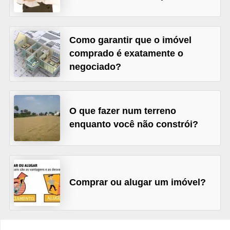
r
é
Como garantir que o imóvel
d
comprado é exatamente o
i
negociado?
t
o
e
O que fazer num terreno
d
enquanto você não constrói?
é
b
i
t
Comprar ou alugar um imóvel?
o
E