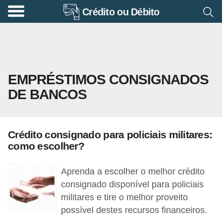
Crédito ou Débito
A
p
o
s
EMPRÉSTIMOS CONSIGNADOS
e
DE BANCOS
n
t
a
Crédito consignado para policiais militares:
d
como escolher?
o
r
Aprenda a escolher o melhor crédito
i
consignado disponível para policiais
militares e tire o melhor proveito
a
possível destes recursos financeiros.
B