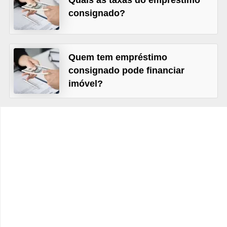
Quais as taxas do empréstimo
C
consignado?
â
m
b
Quem tem empréstimo
i
consignado pode financiar
o
imóvel?
C
a
r
t
ã
o
d
e
c