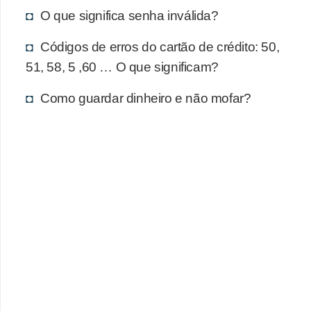
d
O que significa senha inválida?
u
c
Códigos de erros do cartão de crédito: 50,
a
51, 58, 5 ,60 … O que significam?
ç
Como guardar dinheiro e não mofar?
ã
o
f
i
n
a
n
c
e
i