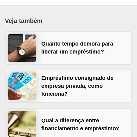
a
n
Veja também
c
o
Quanto tempo demora para
s
liberar um empréstimo?
e
i
n
Empréstimo consignado de
s
empresa privada, como
t
funciona?
i
t
u
Qual a diferença entre
i
financiamento e empréstimo?
ç