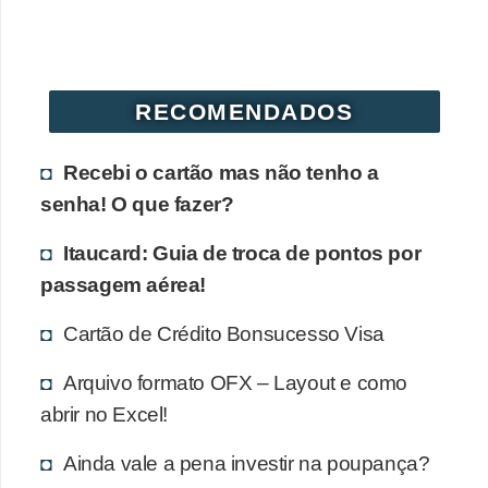
r
é
d
RECOMENDADOS
i
t
Recebi o cartão mas não tenho a
o
senha! O que fazer?
e
d
Itaucard: Guia de troca de pontos por
é
passagem aérea!
b
Cartão de Crédito Bonsucesso Visa
i
t
Arquivo formato OFX – Layout e como
abrir no Excel!
o
E
Ainda vale a pena investir na poupança?