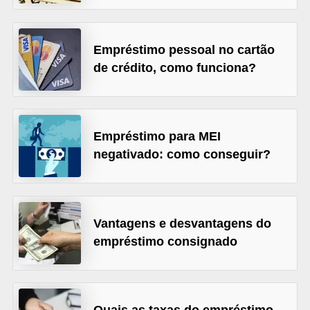
õ
e
Empréstimo pessoal no cartão
s
de crédito, como funciona?
f
i
n
Empréstimo para MEI
a
negativado: como conseguir?
n
c
e
Vantagens e desvantagens do
i
empréstimo consignado
r
a
s