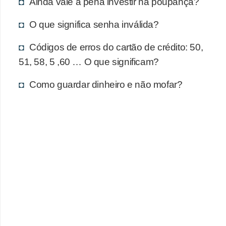
d
Ainda vale a pena investir na poupança?
u
O que significa senha inválida?
c
a
Códigos de erros do cartão de crédito: 50,
51, 58, 5 ,60 … O que significam?
ç
ã
Como guardar dinheiro e não mofar?
o
f
i
n
a
n
c
e
i