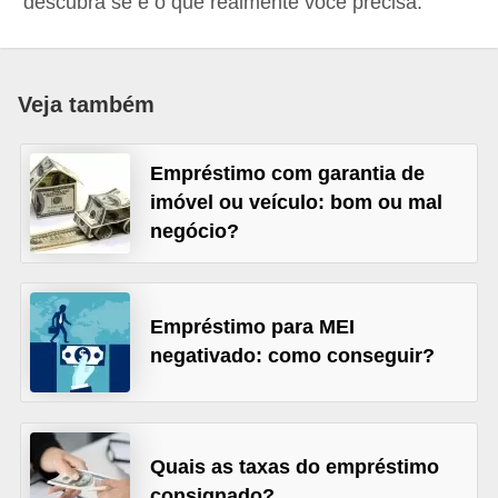
descubra se é o que realmente você precisa.
a
n
c
Veja também
o
s
Empréstimo com garantia de
e
imóvel ou veículo: bom ou mal
i
negócio?
n
s
t
Empréstimo para MEI
negativado: como conseguir?
i
t
u
i
Quais as taxas do empréstimo
ç
consignado?