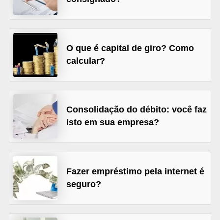
õ
e
s
O que é capital de giro? Como
f
calcular?
i
n
a
Consolidação do débito: você faz
n
isto em sua empresa?
c
e
i
Fazer empréstimo pela internet é
r
seguro?
a
s