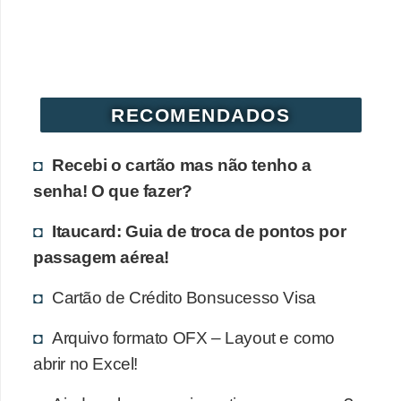
r
é
d
i
RECOMENDADOS
t
o
Recebi o cartão mas não tenho a
e
senha! O que fazer?
d
Itaucard: Guia de troca de pontos por
é
passagem aérea!
b
i
Cartão de Crédito Bonsucesso Visa
t
Arquivo formato OFX – Layout e como
o
abrir no Excel!
E