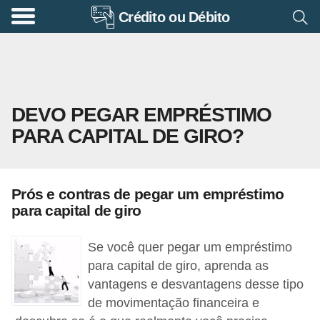
Crédito ou Débito
A
p
o
s
DEVO PEGAR EMPRÉSTIMO
e
PARA CAPITAL DE GIRO?
n
t
a
Prós e contras de pegar um empréstimo
d
para capital de giro
o
r
Se você quer pegar um empréstimo
i
para capital de giro, aprenda as
vantagens e desvantagens desse tipo
a
de movimentação financeira e
B