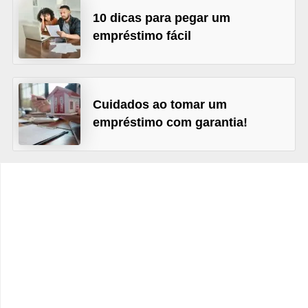
C
10 dicas para pegar um
â
empréstimo fácil
m
b
i
Cuidados ao tomar um
o
empréstimo com garantia!
C
a
r
t
ã
o
d
e
c