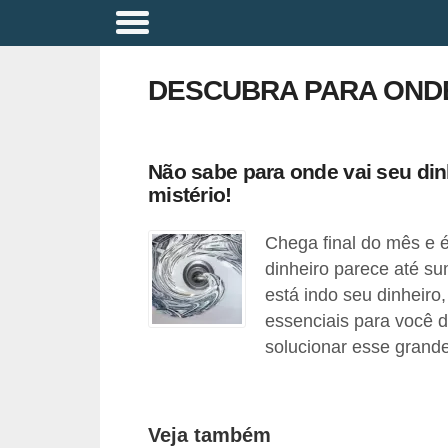
A
p
DESCUBRA PARA ONDE
o
s
e
Não sabe para onde vai seu din
n
mistério!
t
Chega final do mês e 
a
dinheiro parece até su
d
está indo seu dinheiro
o
essenciais para você d
r
solucionar esse grande
i
a
Veja também
B