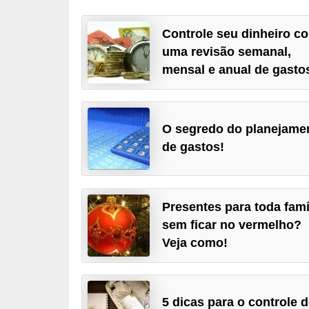
a
Controle seu dinheiro c
n
uma revisão semanal,
c
mensal e anual de gasto
o
s
e
O segredo do planejame
i
de gastos!
n
s
t
Presentes para toda famí
i
sem ficar no vermelho?
Veja como!
t
u
i
5 dicas para o controle 
ç