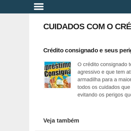
A
p
CUIDADOS COM O CR
o
s
e
Crédito consignado e seus peri
n
O crédito consignado 
t
agressivo e que tem at
a
armadilha para a maior
d
todos os cuidados que
o
evitando os perigos qu
r
i
a
Veja também
B