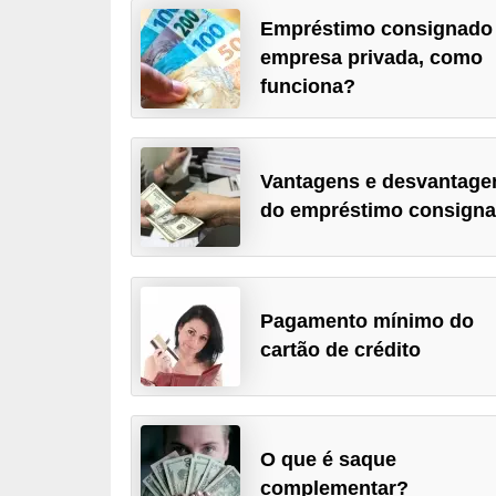
a
Empréstimo consignado
empresa privada, como
n
funciona?
c
o
s
Vantagens e desvantage
e
do empréstimo consign
i
n
s
Pagamento mínimo do
t
cartão de crédito
i
t
u
i
O que é saque
complementar?
ç