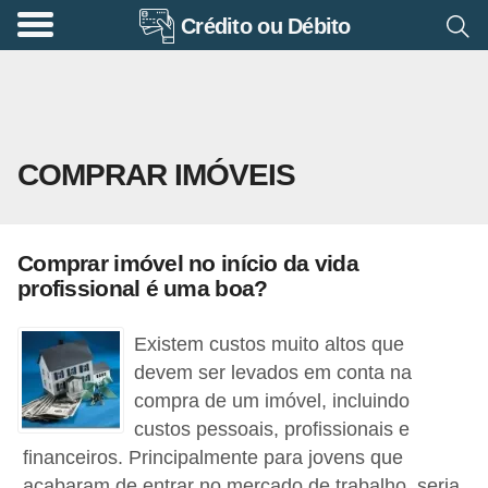
Crédito ou Débito
A
p
o
s
COMPRAR IMÓVEIS
e
n
t
Comprar imóvel no início da vida
a
profissional é uma boa?
d
o
Existem custos muito altos que
r
devem ser levados em conta na
compra de um imóvel, incluindo
i
custos pessoais, profissionais e
a
financeiros. Principalmente para jovens que
B
acabaram de entrar no mercado de trabalho, seria