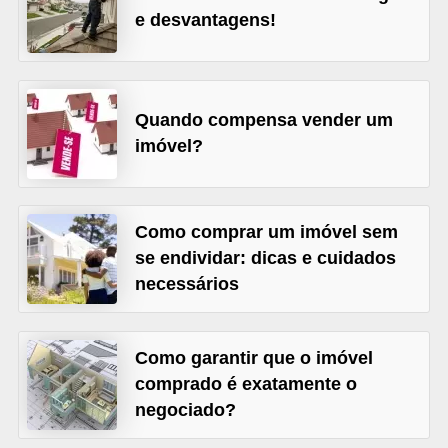
e desvantagens!
õ
e
s
f
Quando compensa vender um
imóvel?
i
n
a
Como comprar um imóvel sem
n
se endividar: dicas e cuidados
c
necessários
e
i
r
Como garantir que o imóvel
comprado é exatamente o
a
negociado?
s