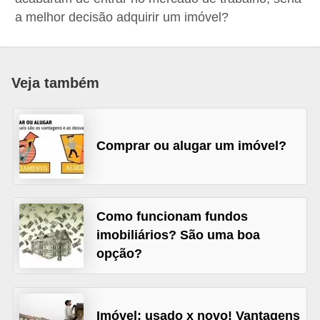
a
a melhor decisão adquirir um imóvel?
n
c
o
Veja também
s
e
i
Comprar ou alugar um imóvel?
n
s
t
Como funcionam fundos
i
imobiliários? São uma boa
t
opção?
u
i
Imóvel: usado x novo! Vantagens
ç