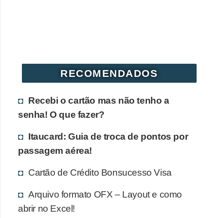
r
é
d
i
t
RECOMENDADOS
o
e
Recebi o cartão mas não tenho a
d
senha! O que fazer?
é
Itaucard: Guia de troca de pontos por
b
passagem aérea!
i
t
Cartão de Crédito Bonsucesso Visa
o
Arquivo formato OFX – Layout e como
E
abrir no Excel!