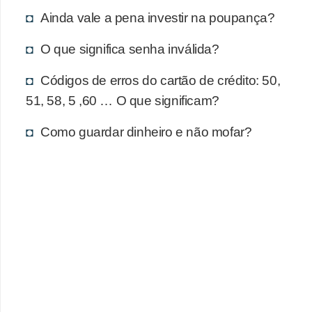
d
Ainda vale a pena investir na poupança?
u
c
O que significa senha inválida?
a
Códigos de erros do cartão de crédito: 50,
ç
51, 58, 5 ,60 … O que significam?
ã
o
Como guardar dinheiro e não mofar?
f
i
n
a
n
c
e
i