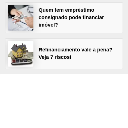
C
Quem tem empréstimo
â
consignado pode financiar
m
imóvel?
b
i
o
Refinanciamento vale a pena?
C
Veja 7 riscos!
a
r
t
ã
o
d
e
c