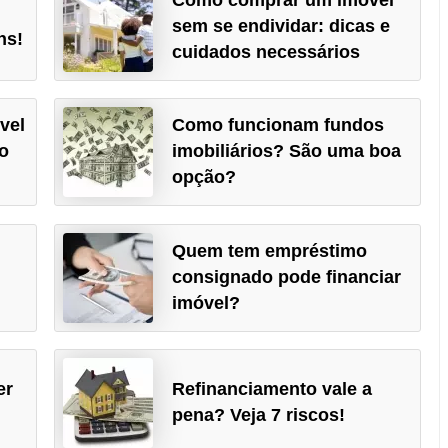
sem se endividar: dicas e
ns!
cuidados necessários
vel
Como funcionam fundos
o
imobiliários? São uma boa
opção?
Quem tem empréstimo
consignado pode financiar
imóvel?
er
Refinanciamento vale a
pena? Veja 7 riscos!