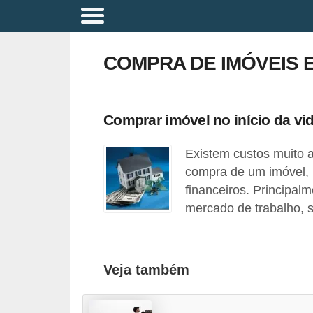
A
p
COMPRA DE IMÓVEIS E
o
s
e
Comprar imóvel no início da vi
n
Existem custos muito 
t
compra de um imóvel, i
a
financeiros. Principal
d
mercado de trabalho, s
o
r
i
Veja também
a
B