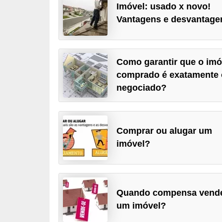
Imóvel: usado x novo!
a
Vantagens e desvantage
n
c
o
Como garantir que o imó
s
comprado é exatamente 
e
negociado?
i
n
s
Comprar ou alugar um
imóvel?
t
i
t
u
Quando compensa vend
i
um imóvel?
ç