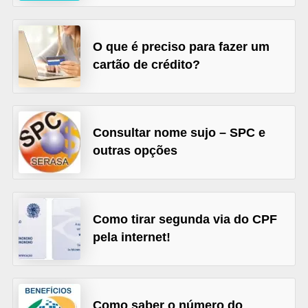
õ
e
O que é preciso para fazer um
s
cartão de crédito?
f
i
n
Consultar nome sujo – SPC e
a
outras opções
n
c
e
Como tirar segunda via do CPF
i
pela internet!
r
a
s
Como saber o número do