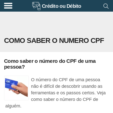
Crédito ou Débito
A
p
o
s
COMO SABER O NUMERO CPF
e
n
t
Como saber o número do CPF de uma
a
pessoa?
d
o
O número do CPF de uma pessoa
r
não é difícil de descobrir usando as
ferramentas e os passos certos. Veja
i
como saber o número do CPF de
a
alguém.
B