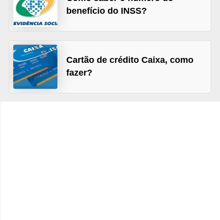
C
benefício do INSS?
â
m
b
Cartão de crédito Caixa, como
i
fazer?
o
C
a
r
t
ã
o
d
e
c