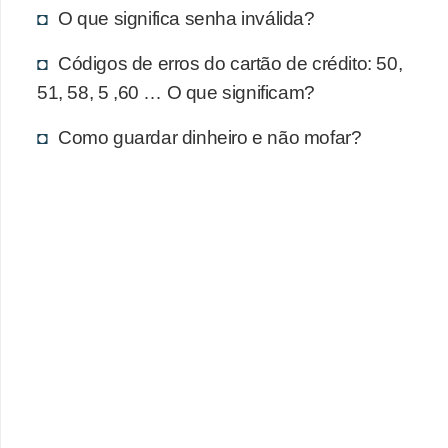
d
O que significa senha inválida?
u
c
Códigos de erros do cartão de crédito: 50,
51, 58, 5 ,60 … O que significam?
a
ç
Como guardar dinheiro e não mofar?
ã
o
f
i
n
a
n
c
e
i