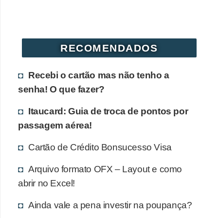
r
é
d
RECOMENDADOS
i
t
Recebi o cartão mas não tenho a
o
senha! O que fazer?
e
Itaucard: Guia de troca de pontos por
d
passagem aérea!
é
b
Cartão de Crédito Bonsucesso Visa
i
Arquivo formato OFX – Layout e como
t
abrir no Excel!
o
E
Ainda vale a pena investir na poupança?