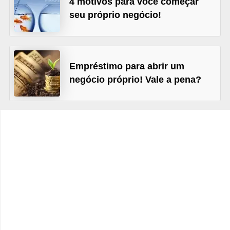
4 motivos para você começar
C
seu próprio negócio!
â
m
b
i
Empréstimo para abrir um
negócio próprio! Vale a pena?
o
C
a
r
t
ã
o
d
e
c