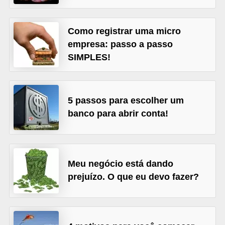
õ
e
Como registrar uma micro
s
empresa: passo a passo
SIMPLES!
f
i
n
5 passos para escolher um
a
banco para abrir conta!
n
c
e
i
Meu negócio está dando
prejuízo. O que eu devo fazer?
r
a
s