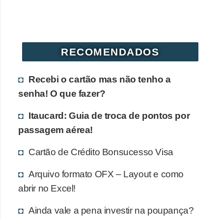
r
é
d
RECOMENDADOS
i
t
Recebi o cartão mas não tenho a
o
senha! O que fazer?
e
d
Itaucard: Guia de troca de pontos por
é
passagem aérea!
b
Cartão de Crédito Bonsucesso Visa
i
t
Arquivo formato OFX – Layout e como
o
abrir no Excel!
E
Ainda vale a pena investir na poupança?