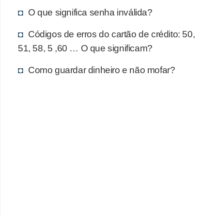
d
O que significa senha inválida?
u
c
Códigos de erros do cartão de crédito: 50,
a
51, 58, 5 ,60 … O que significam?
ç
Como guardar dinheiro e não mofar?
ã
o
f
i
n
a
n
c
e
i