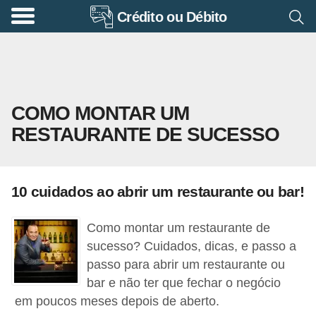
Crédito ou Débito
A
p
o
s
COMO MONTAR UM
e
RESTAURANTE DE SUCESSO
n
t
a
10 cuidados ao abrir um restaurante ou bar!
d
o
Como montar um restaurante de
r
sucesso? Cuidados, dicas, e passo a
i
passo para abrir um restaurante ou
bar e não ter que fechar o negócio
a
em poucos meses depois de aberto.
B