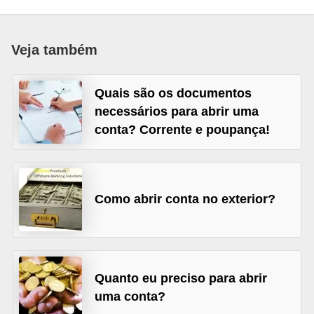
a
n
Veja também
c
o
Quais são os documentos
s
necessários para abrir uma
e
conta? Corrente e poupança!
i
n
s
Como abrir conta no exterior?
t
i
t
u
Quanto eu preciso para abrir
i
uma conta?
ç