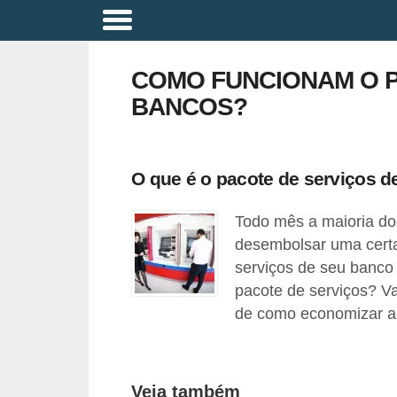
A
p
COMO FUNCIONAM O P
o
BANCOS?
s
e
n
O que é o pacote de serviços
t
Todo mês a maioria do
a
desembolsar uma certa
d
serviços de seu banco 
o
pacote de serviços? Va
r
de como economizar ao 
i
a
Veja também
B