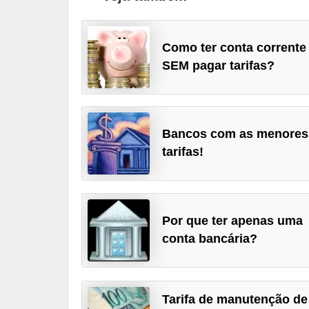
a
n
Como ter conta corrente
c
SEM pagar tarifas?
o
s
e
Bancos com as menores
i
tarifas!
n
s
t
Por que ter apenas uma
i
conta bancária?
t
u
i
Tarifa de manutenção de
ç