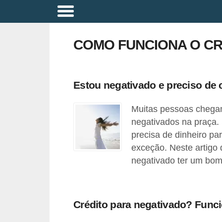
A
p
COMO FUNCIONA O CR
o
s
e
Estou negativado e preciso de c
n
Muitas pessoas chegam
t
negativados na praça. 
a
precisa de dinheiro pa
d
exceção. Neste artigo
o
negativado ter um bom 
r
i
a
Crédito para negativado? Func
B