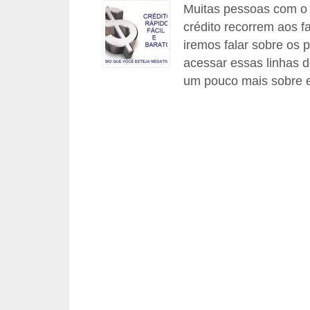
Muitas pessoas com o
a
crédito recorrem aos f
n
iremos falar sobre os p
c
acessar essas linhas d
o
um pouco mais sobre e
s
e
i
n
s
t
i
t
u
i
ç