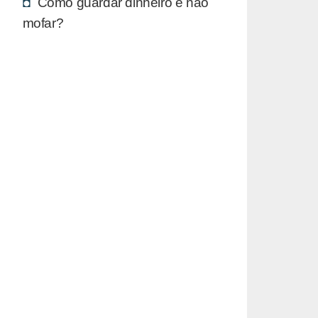
Como guardar dinheiro e não
mofar?