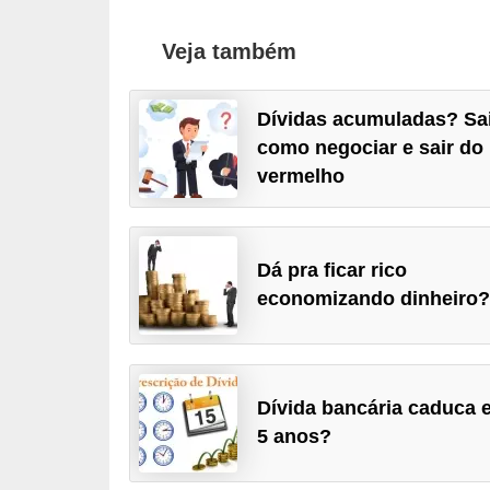
õ
Veja também
e
s
Dívidas acumuladas? Sa
f
como negociar e sair do
i
vermelho
n
a
n
Dá pra ficar rico
c
economizando dinheiro
e
i
r
Dívida bancária caduca 
a
5 anos?
s