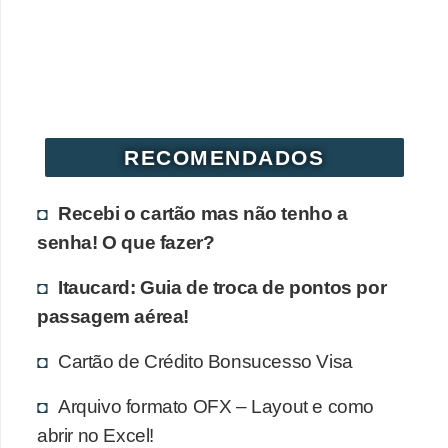
r
é
d
i
t
RECOMENDADOS
o
e
Recebi o cartão mas não tenho a
d
senha! O que fazer?
é
Itaucard: Guia de troca de pontos por
b
passagem aérea!
i
t
Cartão de Crédito Bonsucesso Visa
o
Arquivo formato OFX – Layout e como
E
abrir no Excel!