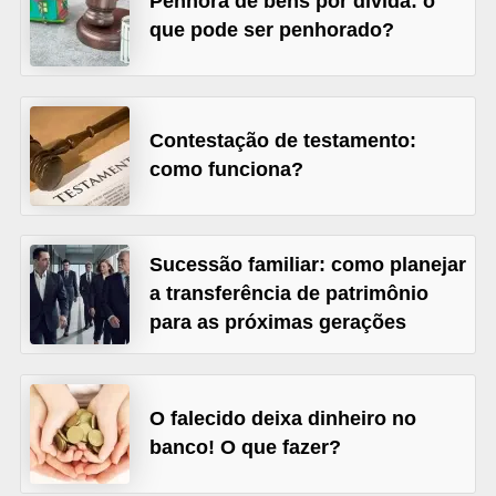
Penhora de bens por dívida: o
õ
que pode ser penhorado?
e
s
f
Contestação de testamento:
i
como funciona?
n
a
n
Sucessão familiar: como planejar
a transferência de patrimônio
c
para as próximas gerações
e
i
r
O falecido deixa dinheiro no
a
banco! O que fazer?
s