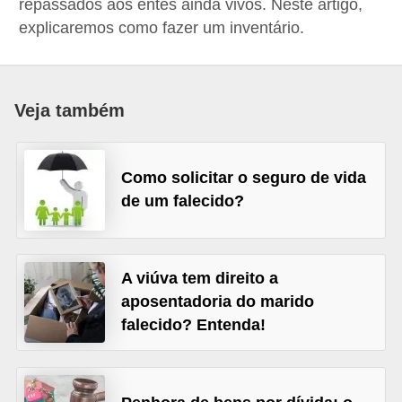
repassados aos entes ainda vivos. Neste artigo,
a
explicaremos como fazer um inventário.
n
c
o
Veja também
s
e
Como solicitar o seguro de vida
i
de um falecido?
n
s
t
A viúva tem direito a
i
aposentadoria do marido
t
falecido? Entenda!
u
i
ç