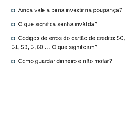
d
Ainda vale a pena investir na poupança?
u
c
O que significa senha inválida?
a
Códigos de erros do cartão de crédito: 50,
ç
51, 58, 5 ,60 … O que significam?
ã
o
Como guardar dinheiro e não mofar?
f
i
n
a
n
c
e
i