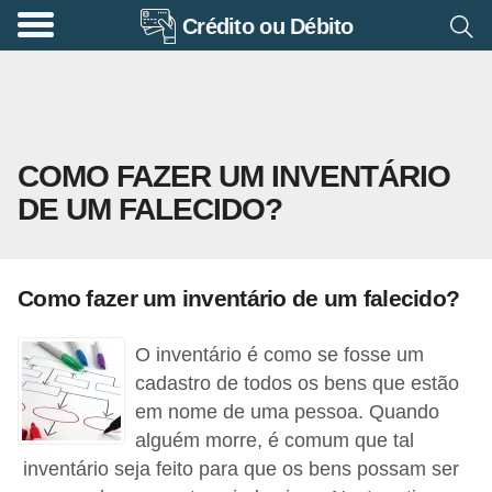
Crédito ou Débito
A
p
o
s
COMO FAZER UM INVENTÁRIO
e
DE UM FALECIDO?
n
t
a
Como fazer um inventário de um falecido?
d
o
O inventário é como se fosse um
r
cadastro de todos os bens que estão
i
em nome de uma pessoa. Quando
alguém morre, é comum que tal
a
inventário seja feito para que os bens possam ser
B