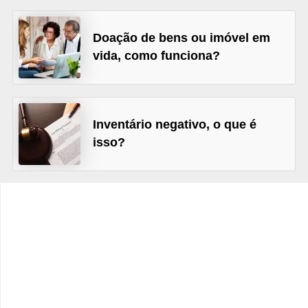
C
â
Doação de bens ou imóvel em
m
vida, como funciona?
b
i
o
Inventário negativo, o que é
C
isso?
a
r
t
ã
o
d
e
c