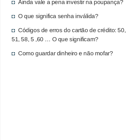
d
Ainda vale a pena investir na poupança?
u
O que significa senha inválida?
c
a
Códigos de erros do cartão de crédito: 50,
ç
51, 58, 5 ,60 … O que significam?
ã
Como guardar dinheiro e não mofar?
o
f
i
n
a
n
c
e
i