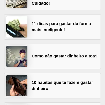
Cuidado!
õ
e
s
11 dicas para gastar de forma
f
mais inteligente!
i
n
a
n
Como não gastar dinheiro a toa?
c
e
i
10 hábitos que te fazem gastar
r
dinheiro
a
s