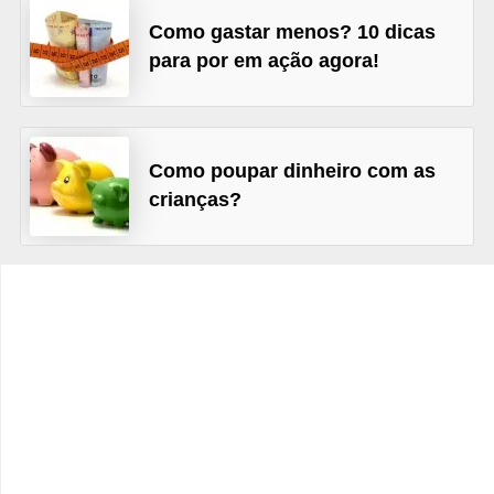
C
Como gastar menos? 10 dicas
â
para por em ação agora!
m
b
i
Como poupar dinheiro com as
o
crianças?
C
a
r
t
ã
o
d
e
c