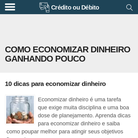
Crédito ou Débito
A
p
o
s
COMO ECONOMIZAR DINHEIRO
e
GANHANDO POUCO
n
t
a
10 dicas para economizar dinheiro
d
o
Economizar dinheiro é uma tarefa
r
que exige muita disciplina e uma boa
i
dose de planejamento. Aprenda dicas
para economizar dinheiro e saiba
a
como poupar melhor para atingir seus objetivos
B