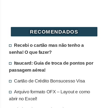
r
é
d
i
RECOMENDADOS
t
o
Recebi o cartão mas não tenho a
e
senha! O que fazer?
d
é
Itaucard: Guia de troca de pontos por
passagem aérea!
b
i
Cartão de Crédito Bonsucesso Visa
t
Arquivo formato OFX – Layout e como
o
abrir no Excel!
E