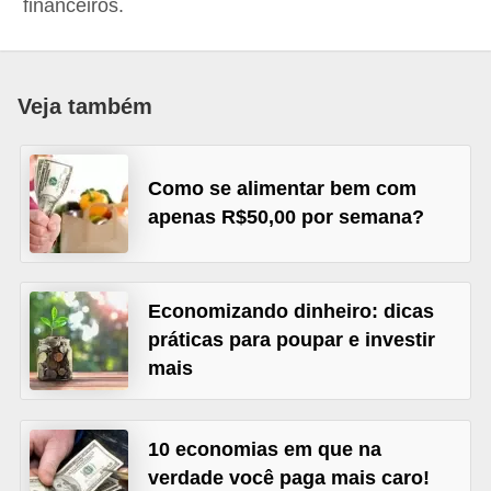
financeiros.
a
n
c
Veja também
o
s
Como se alimentar bem com
e
apenas R$50,00 por semana?
i
n
s
Economizando dinheiro: dicas
t
práticas para poupar e investir
i
mais
t
u
10 economias em que na
i
verdade você paga mais caro!
ç