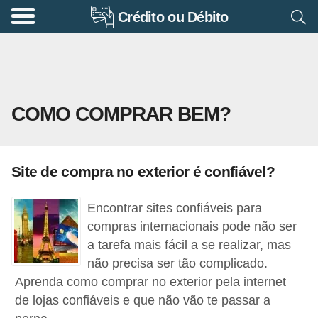
Crédito ou Débito
A
p
o
s
COMO COMPRAR BEM?
e
n
t
Site de compra no exterior é confiável?
a
d
Encontrar sites confiáveis para
o
compras internacionais pode não ser
r
a tarefa mais fácil a se realizar, mas
não precisa ser tão complicado.
i
Aprenda como comprar no exterior pela internet
a
de lojas confiáveis e que não vão te passar a
B