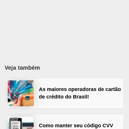
õ
e
s
f
i
n
a
Veja também
n
c
e
As maiores operadoras de cartão
i
de crédito do Brasil!
r
a
s
Como manter seu código CVV