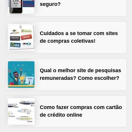
C
seguro?
â
m
b
Cuidados a se tomar com sites
i
de compras coletivas!
o
C
a
Qual o melhor site de pesquisas
r
remuneradas? Como escolher?
t
ã
o
Como fazer compras com cartão
d
de crédito online
e
c