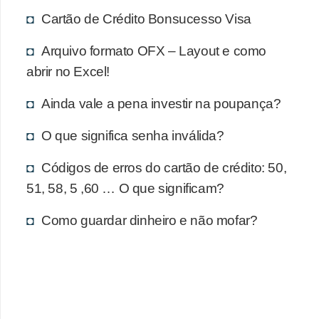
r
Cartão de Crédito Bonsucesso Visa
a
Arquivo formato OFX – Layout e como
E
abrir no Excel!
m
p
Ainda vale a pena investir na poupança?
r
O que significa senha inválida?
é
s
Códigos de erros do cartão de crédito: 50,
t
51, 58, 5 ,60 … O que significam?
i
Como guardar dinheiro e não mofar?
m
o
s
e
f