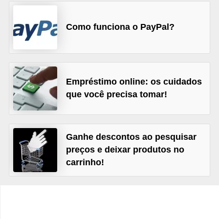
r
é
Como funciona o PayPal?
d
i
t
Empréstimo online: os cuidados
o
que você precisa tomar!
e
d
é
Ganhe descontos ao pesquisar
b
preços e deixar produtos no
i
carrinho!
t
o
E