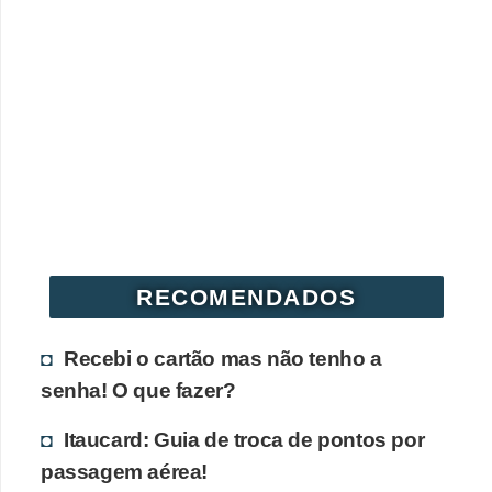
d
u
c
a
ç
ã
o
f
i
RECOMENDADOS
n
a
Recebi o cartão mas não tenho a
n
senha! O que fazer?
c
e
Itaucard: Guia de troca de pontos por
i
passagem aérea!