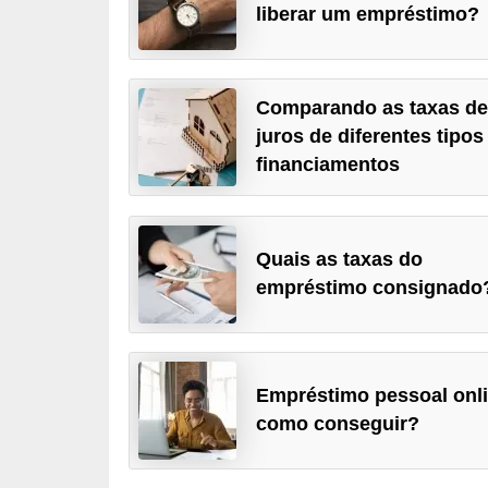
liberar um empréstimo?
a
n
c
Comparando as taxas d
o
juros de diferentes tipos
s
financiamentos
e
i
n
Quais as taxas do
s
empréstimo consignado
t
i
t
Empréstimo pessoal onli
u
como conseguir?
i
ç