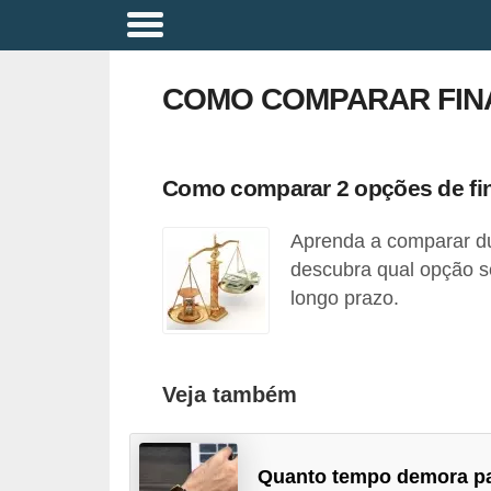
A
p
COMO COMPARAR FIN
o
s
e
Como comparar 2 opções de fin
n
Aprenda a comparar du
t
descubra qual opção s
a
longo prazo.
d
o
r
Veja também
i
a
Quanto tempo demora p
B