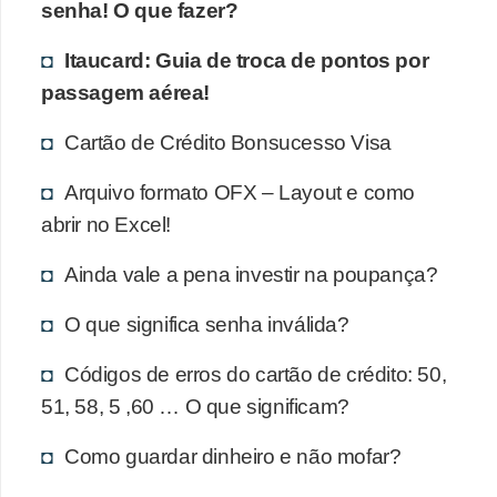
r
senha! O que fazer?
a
Itaucard: Guia de troca de pontos por
E
passagem aérea!
m
Cartão de Crédito Bonsucesso Visa
p
r
Arquivo formato OFX – Layout e como
é
abrir no Excel!
s
Ainda vale a pena investir na poupança?
t
i
O que significa senha inválida?
m
Códigos de erros do cartão de crédito: 50,
o
51, 58, 5 ,60 … O que significam?
s
e
Como guardar dinheiro e não mofar?
f