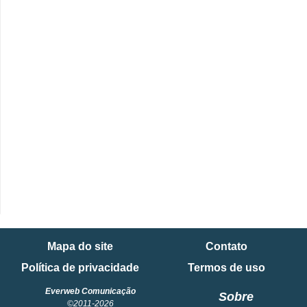
i
n
a
n
c
i
a
m
e
n
t
o
Mapa do site
Contato
s
Política de privacidade
Termos de uso
F
Everweb Comunicação
Sobre
o
©2011-2026