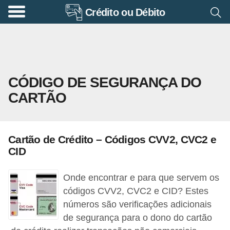
Crédito ou Débito
A
p
o
s
CÓDIGO DE SEGURANÇA DO
e
CARTÃO
n
t
a
Cartão de Crédito – Códigos CVV2, CVC2 e
d
CID
o
r
Onde encontrar e para que servem os
i
códigos CVV2, CVC2 e CID? Estes
números são verificações adicionais
a
de segurança para o dono do cartão
B