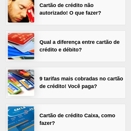
Cartão de crédito não
r
autorizado! O que fazer?
é
d
i
t
Qual a diferença entre cartão de
o
crédito e débito?
e
d
é
9 tarifas mais cobradas no cartão
b
de crédito! Você paga?
i
t
o
Cartão de crédito Caixa, como
E
fazer?