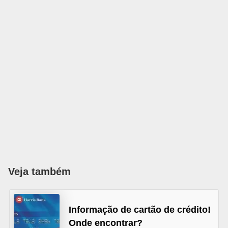
õ
e
s
f
i
n
a
n
c
e
i
Veja também
r
a
Informação de cartão de crédito!
s
Onde encontrar?