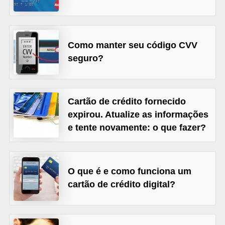
C
â
m
Como manter seu código CVV
b
seguro?
i
o
C
Cartão de crédito fornecido
a
expirou. Atualize as informações
e tente novamente: o que fazer?
r
t
ã
O que é e como funciona um
o
cartão de crédito digital?
d
e
c