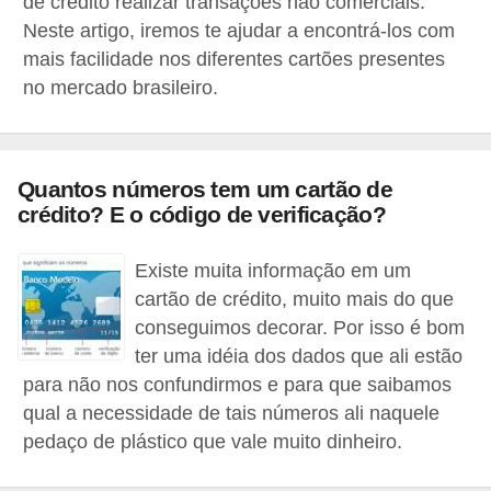
de crédito realizar transações não comerciais.
a
Neste artigo, iremos te ajudar a encontrá-los com
n
mais facilidade nos diferentes cartões presentes
no mercado brasileiro.
c
o
s
Quantos números tem um cartão de
e
crédito? E o código de verificação?
i
n
Existe muita informação em um
s
cartão de crédito, muito mais do que
t
conseguimos decorar. Por isso é bom
i
ter uma idéia dos dados que ali estão
para não nos confundirmos e para que saibamos
t
qual a necessidade de tais números ali naquele
u
pedaço de plástico que vale muito dinheiro.
i
ç