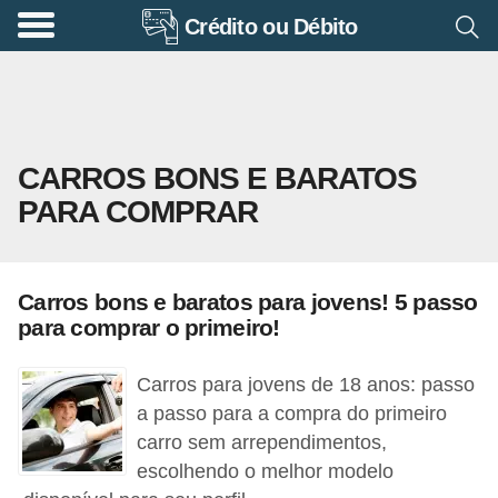
Crédito ou Débito
A
p
o
s
CARROS BONS E BARATOS
e
PARA COMPRAR
n
t
a
Carros bons e baratos para jovens! 5 passo
d
para comprar o primeiro!
o
r
Carros para jovens de 18 anos: passo
i
a passo para a compra do primeiro
carro sem arrependimentos,
a
escolhendo o melhor modelo
B