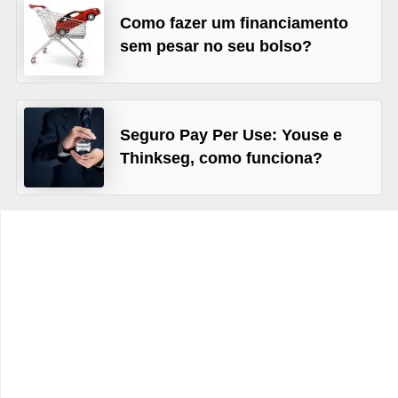
C
Como fazer um financiamento
â
sem pesar no seu bolso?
m
b
i
Seguro Pay Per Use: Youse e
o
Thinkseg, como funciona?
C
a
r
t
ã
o
d
e
c