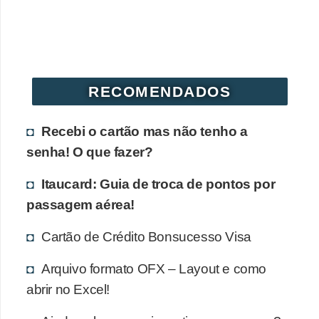
r
é
d
i
RECOMENDADOS
t
o
Recebi o cartão mas não tenho a
e
senha! O que fazer?
d
Itaucard: Guia de troca de pontos por
é
passagem aérea!
b
i
Cartão de Crédito Bonsucesso Visa
t
Arquivo formato OFX – Layout e como
o
abrir no Excel!
E