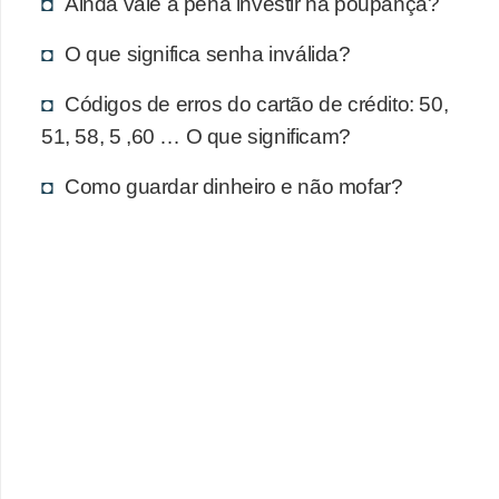
d
Ainda vale a pena investir na poupança?
u
O que significa senha inválida?
c
a
Códigos de erros do cartão de crédito: 50,
51, 58, 5 ,60 … O que significam?
ç
ã
Como guardar dinheiro e não mofar?
o
f
i
n
a
n
c
e
i