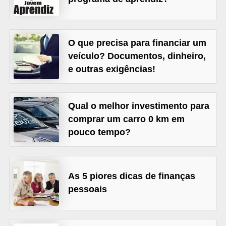
õ
e
O que precisa para financiar um
s
veículo? Documentos, dinheiro,
f
e outras exigências!
i
n
a
Qual o melhor investimento para
n
comprar um carro 0 km em
pouco tempo?
c
e
i
As 5 piores dicas de finanças
r
pessoais
a
s