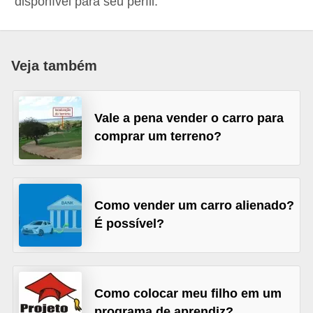
disponível para seu perfil.
a
n
c
Veja também
o
s
Vale a pena vender o carro para
e
comprar um terreno?
i
n
s
t
Como vender um carro alienado?
É possível?
i
t
u
i
Como colocar meu filho em um
ç
programa de aprendiz?