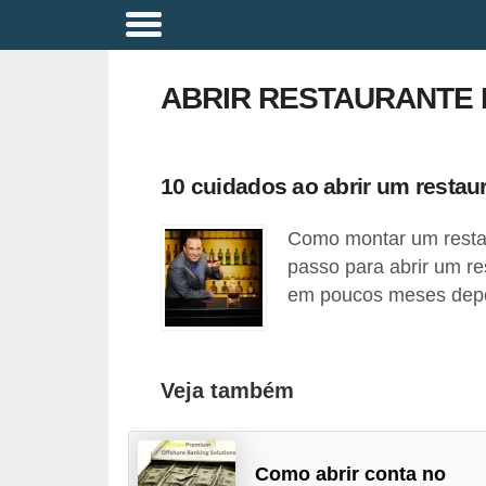
A
p
ABRIR RESTAURANTE 
o
s
e
10 cuidados ao abrir um restaur
n
Como montar um restau
t
passo para abrir um re
a
em poucos meses depo
d
o
r
Veja também
i
a
Como abrir conta no
B