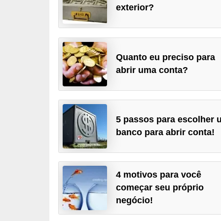
exterior?
a
n
c
o
Quanto eu preciso para
abrir uma conta?
s
e
i
n
5 passos para escolher 
s
banco para abrir conta!
t
i
t
4 motivos para você
começar seu próprio
u
negócio!
i
ç