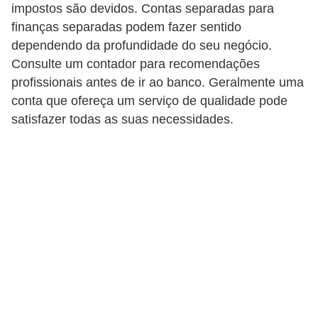
C
impostos são devidos. Contas separadas para
â
finanças separadas podem fazer sentido
dependendo da profundidade do seu negócio.
m
Consulte um contador para recomendações
b
profissionais antes de ir ao banco. Geralmente uma
i
conta que ofereça um serviço de qualidade pode
o
satisfazer todas as suas necessidades.
C
a
r
t
ã
o
d
e
c