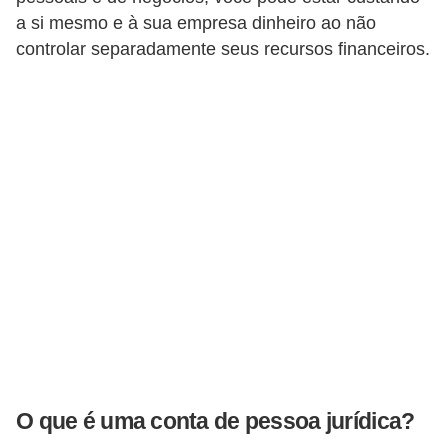
a si mesmo e à sua empresa dinheiro ao não
a
controlar separadamente seus recursos financeiros.
n
c
o
s
e
i
n
s
t
i
t
u
i
O que é uma conta de pessoa jurídica?
ç