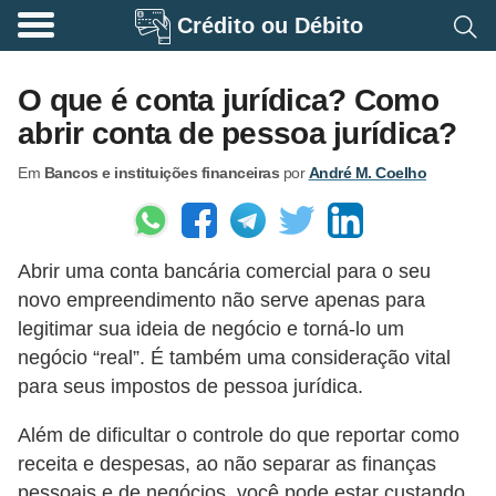
Crédito ou Débito
A
p
O que é conta jurídica? Como
o
abrir conta de pessoa jurídica?
s
Em
Bancos e instituições financeiras
por
André M. Coelho
e
n
t
Abrir uma conta bancária comercial para o seu
a
novo empreendimento não serve apenas para
d
legitimar sua ideia de negócio e torná-lo um
o
negócio “real”. É também uma consideração vital
r
para seus impostos de pessoa jurídica.
i
Além de dificultar o controle do que reportar como
a
receita e despesas, ao não separar as finanças
B
pessoais e de negócios, você pode estar custando