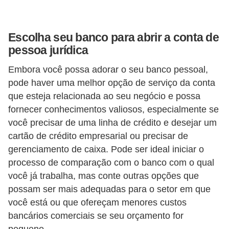
r
é
Escolha seu banco para abrir a conta de
d
pessoa jurídica
i
Embora você possa adorar o seu banco pessoal,
t
pode haver uma melhor opção de serviço da conta
o
que esteja relacionada ao seu negócio e possa
e
fornecer conhecimentos valiosos, especialmente se
d
você precisar de uma linha de crédito e desejar um
é
cartão de crédito empresarial ou precisar de
b
gerenciamento de caixa. Pode ser ideal iniciar o
processo de comparação com o banco com o qual
i
você já trabalha, mas conte outras opções que
t
possam ser mais adequadas para o setor em que
o
você está ou que ofereçam menores custos
E
bancários comerciais se seu orçamento for