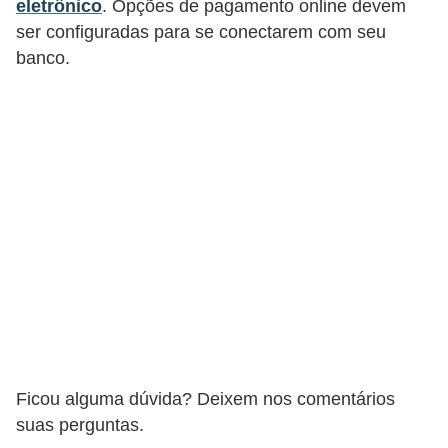
eletrônico
. Opções de pagamento online devem
r
ser configuradas para se conectarem com seu
e
banco.
c
o
m
p
e
n
s
a
Ficou alguma dúvida? Deixem nos comentários
suas perguntas.