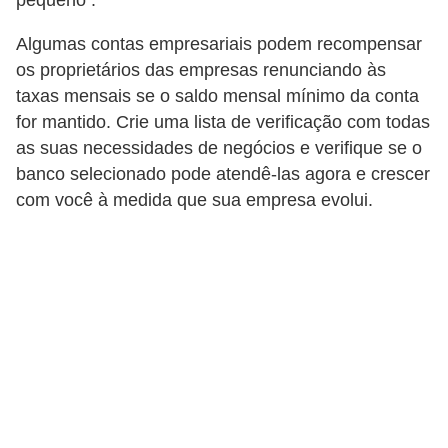
pequeno .
d
u
Algumas contas empresariais podem recompensar
c
os proprietários das empresas renunciando às
a
taxas mensais se o saldo mensal mínimo da conta
ç
for mantido. Crie uma lista de verificação com todas
as suas necessidades de negócios e verifique se o
ã
banco selecionado pode atendê-las agora e crescer
o
com você à medida que sua empresa evolui.
f
i
n
a
n
c
e
i