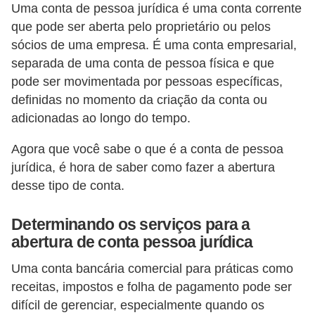
Uma conta de pessoa jurídica é uma conta corrente
õ
que pode ser aberta pelo proprietário ou pelos
e
sócios de uma empresa. É uma conta empresarial,
s
separada de uma conta de pessoa física e que
f
pode ser movimentada por pessoas específicas,
definidas no momento da criação da conta ou
i
adicionadas ao longo do tempo.
n
a
Agora que você sabe o que é a conta de pessoa
n
jurídica, é hora de saber como fazer a abertura
desse tipo de conta.
c
e
Determinando os serviços para a
i
abertura de conta pessoa jurídica
r
Uma conta bancária comercial para práticas como
a
receitas, impostos e folha de pagamento pode ser
s
difícil de gerenciar, especialmente quando os