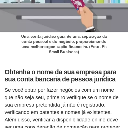
i
n
a
n
Uma conta jurídica garante uma separação da
c
conta pessoal e do negócio, proporcionando
uma melhor organização financeira. (Foto: Fit
i
Small Business)
a
m
Obtenha o nome da sua empresa para
e
sua conta bancaria de pessoa jurídica
n
Se você optar por fazer negócios com um nome
t
que não seja seu, primeiro verifique se o nome de
o
sua empresa pretendida já não é registrado,
s
verificando em patentes e nomes já existentes.
F
Além disso, verificar a disponibilidade online deve
ser uma consideração de nomeação para proteger
o