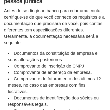
o
pessoa jurídica
I
Antes de se dirigir ao banco para criar uma conta,
certifique-se de que você conhece os requisitos e a
m
documentação que precisará de você, pois contas
p
diferentes tem especificações diferentes.
o
Geralmente, a documentação necessária será a
s
seguinte:
t
Documentos da constituição da empresa e
o
suas alterações posteriores
d
Comprovante de inscrição de CNPJ
e
Comprovante de endereço da empresa.
r
Comprovante de faturamento dos últimos 12
e
meses, no caso das empresas com fins
n
lucrativos.
Documentos de identificação dos sócios ou
d
responsáveis legais.
a