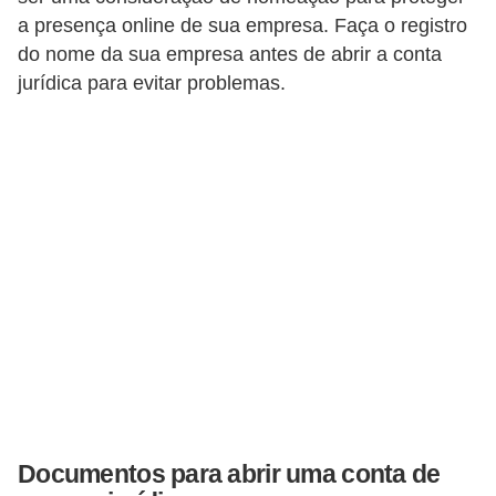
a presença online de sua empresa. Faça o registro
r
do nome da sua empresa antes de abrir a conta
m
jurídica para evitar problemas.
a
s
d
e
p
a
g
a
m
e
n
t
Documentos para abrir uma conta de