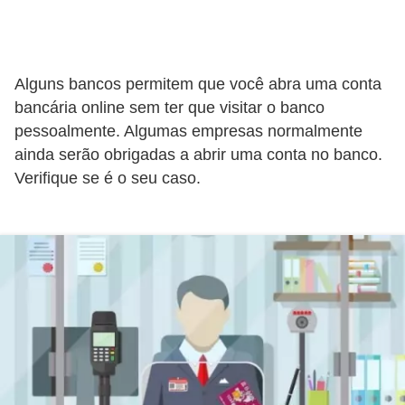
r
a
E
Alguns bancos permitem que você abra uma conta
m
bancária online sem ter que visitar o banco
p
pessoalmente. Algumas empresas normalmente
r
ainda serão obrigadas a abrir uma conta no banco.
é
Verifique se é o seu caso.
s
t
i
m
o
s
e
f