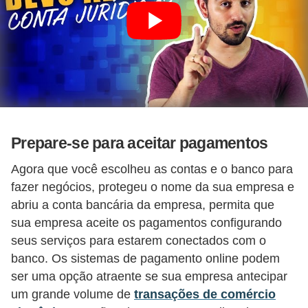
a
n
ç
a
P
r
o
Prepare-se para aceitar pagamentos
g
Agora que você escolheu as contas e o banco para
r
fazer negócios, protegeu o nome da sua empresa e
a
abriu a conta bancária da empresa, permita que
m
sua empresa aceite os pagamentos configurando
a
seus serviços para estarem conectados com o
s
banco. Os sistemas de pagamento online podem
ser uma opção atraente se sua empresa antecipar
d
um grande volume de
transações de comércio
e