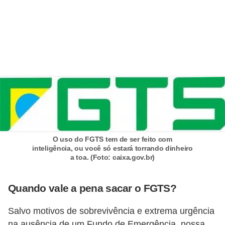
i
n
a
n
c
i
a
m
e
O uso do FGTS tem de ser feito com
n
inteligência, ou você só estará torrando dinheiro
a toa. (Foto: caixa.gov.br)
t
o
Quando vale a pena sacar o FGTS?
s
F
Salvo motivos de sobrevivência e extrema urgência
o
na ausência de um Fundo de Emergência, nossa