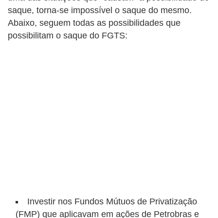
C
saque, torna-se impossível o saque do mesmo.
â
Abaixo, seguem todas as possibilidades que
m
possibilitam o saque do FGTS:
b
i
o
C
a
r
t
ã
o
d
e
Investir nos Fundos Mútuos de Privatização
c
(FMP) que aplicavam em ações de Petrobras e