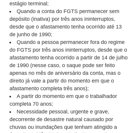
d
estágio terminal;
u
Quando a conta do FGTS permanecer sem
c
depósito (inativa) por três anos ininterruptos,
desde que o afastamento tenha ocorrido até 13
a
de junho de 1990;
ç
Quando a pessoa permanecer fora do regime
ã
do FGTS por três anos ininterruptos, desde que o
o
afastamento tenha ocorrido a partir de 14 de julho
f
de 1990 (nesse caso, o saque pode ser feito
i
apenas no mês de aniversário da conta, mas o
n
direito já vale a partir do momento em que o
afastamento completa três anos);
a
A partir do momento em que o trabalhador
n
completa 70 anos;
c
Necessidade pessoal, urgente e grave,
e
decorrente de desastre natural causado por
i
chuvas ou inundações que tenham atingido a