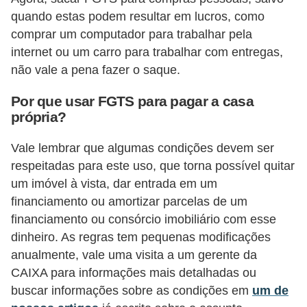
N
quando estas podem resultar em lucros, como
comprar um computador para trabalhar pela
e
internet ou um carro para trabalhar com entregas,
g
não vale a pena fazer o saque.
o
c
Por que usar FGTS para pagar a casa
própria?
i
a
Vale lembrar que algumas condições devem ser
ç
respeitadas para este uso, que torna possível quitar
ã
um imóvel à vista, dar entrada em um
o
financiamento ou amortizar parcelas de um
financiamento ou consórcio imobiliário com esse
P
dinheiro. As regras tem pequenas modificações
o
anualmente, vale uma visita a um gerente da
u
CAIXA para informações mais detalhadas ou
p
buscar informações sobre as condições em
um de