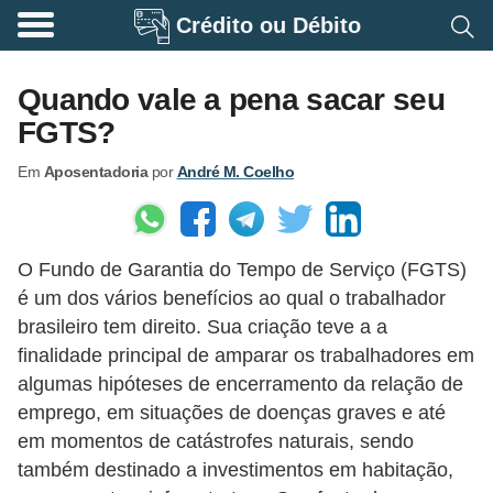
Crédito ou Débito
A
p
Quando vale a pena sacar seu
o
FGTS?
s
Em
Aposentadoria
por
André M. Coelho
e
n
t
O Fundo de Garantia do Tempo de Serviço (FGTS)
a
é um dos vários benefícios ao qual o trabalhador
d
brasileiro tem direito. Sua criação teve a a
o
finalidade principal de amparar os trabalhadores em
r
algumas hipóteses de encerramento da relação de
i
emprego, em situações de doenças graves e até
em momentos de catástrofes naturais, sendo
a
também destinado a investimentos em habitação,
B