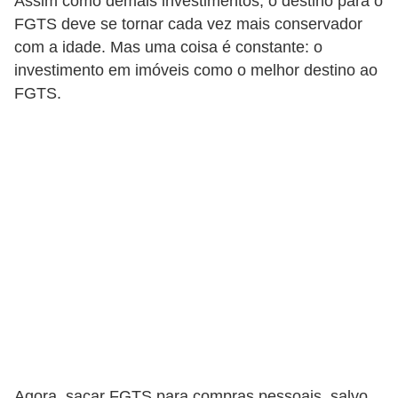
o
Assim como demais investimentos, o destino para o
FGTS deve se tornar cada vez mais conservador
I
com a idade. Mas uma coisa é constante: o
m
investimento em imóveis como o melhor destino ao
p
FGTS.
o
s
t
o
d
e
r
e
n
d
a
Agora, sacar FGTS para compras pessoais, salvo