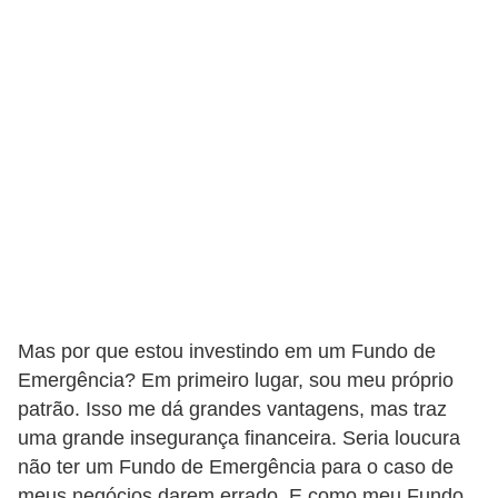
r
e
c
o
m
p
e
n
s
a
Mas por que estou investindo em um Fundo de
Emergência? Em primeiro lugar, sou meu próprio
patrão. Isso me dá grandes vantagens, mas traz
uma grande insegurança financeira. Seria loucura
não ter um Fundo de Emergência para o caso de
meus negócios darem errado. E como meu Fundo