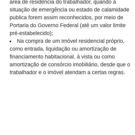
r
área de residência do trabalhador, quando a
situação de emergência ou estado de calamidade
a
publica forem assim reconhecidos, por meio de
E
Portaria do Governo Federal (até um valor limite
m
pré-estabelecido);
p
Na compra de um imóvel residencial próprio,
como entrada, liquidação ou amortização de
r
financiamento habitacional, à vista ou como
é
amortização de consórcio imobiliário, desde que o
s
trabalhador e o imóvel atendam a certas regras.
t
i
m
o
s
e
f