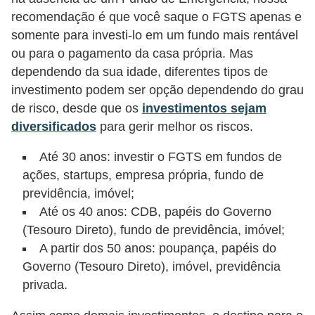
recomendação é que você saque o FGTS apenas e
r
somente para investi-lo em um fundo mais rentável
m
ou para o pagamento da casa própria. Mas
a
dependendo da sua idade, diferentes tipos de
s
investimento podem ser opção dependendo do grau
d
de risco, desde que os
investimentos sejam
e
diversificados
para gerir melhor os riscos.
p
Até 30 anos: investir o FGTS em fundos de
a
ações, startups, empresa própria, fundo de
g
previdência, imóvel;
a
Até os 40 anos: CDB, papéis do Governo
(Tesouro Direto), fundo de previdência, imóvel;
m
A partir dos 50 anos: poupança, papéis do
e
Governo (Tesouro Direto), imóvel, previdência
n
privada.
t