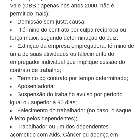
Vale (OBS.: apenas nos anos 2000, não é
r
permitido mais);
é
Demissão sem justa causa;
d
Término do contrato por culpa recíproca ou
i
força maior, segundo determinação do Juiz;
t
Extinção da empresa empregadora, término de
o
uma de suas atividades ou falecimento do
e
empregador individual que implique cessão do
contrato de trabalho;
d
Término do contrato por tempo determinado;
é
Aposentadoria;
b
Suspensão do trabalho avulso por período
i
igual ou superior a 90 dias;
t
Falecimento do trabalhador (no caso, o saque
o
é feito pelos dependentes);
Trabalhador ou um dos dependentes
E
acometido com Aids, Câncer ou doença em