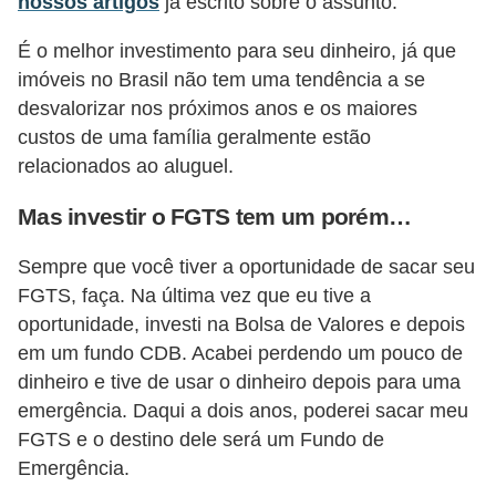
nossos artigos
já escrito sobre o assunto.
a
n
É o melhor investimento para seu dinheiro, já que
ç
imóveis no Brasil não tem uma tendência a se
a
desvalorizar nos próximos anos e os maiores
custos de uma família geralmente estão
P
relacionados ao aluguel.
r
o
Mas investir o FGTS tem um porém…
g
Sempre que você tiver a oportunidade de sacar seu
r
FGTS, faça. Na última vez que eu tive a
a
oportunidade, investi na Bolsa de Valores e depois
m
em um fundo CDB. Acabei perdendo um pouco de
a
dinheiro e tive de usar o dinheiro depois para uma
emergência. Daqui a dois anos, poderei sacar meu
s
FGTS e o destino dele será um Fundo de
d
Emergência.
e