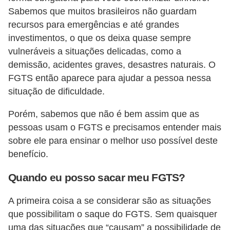
Sabemos que muitos brasileiros não guardam
õ
recursos para emergências e até grandes
e
investimentos, o que os deixa quase sempre
s
vulneráveis a situações delicadas, como a
f
demissão, acidentes graves, desastres naturais. O
i
FGTS então aparece para ajudar a pessoa nessa
n
situação de dificuldade.
a
Porém, sabemos que não é bem assim que as
n
pessoas usam o FGTS e precisamos entender mais
c
sobre ele para ensinar o melhor uso possível deste
e
benefício.
i
Quando eu posso sacar meu FGTS?
r
a
A primeira coisa a se considerar são as situações
s
que possibilitam o saque do FGTS. Sem quaisquer
uma das situações que “causam” a possibilidade de