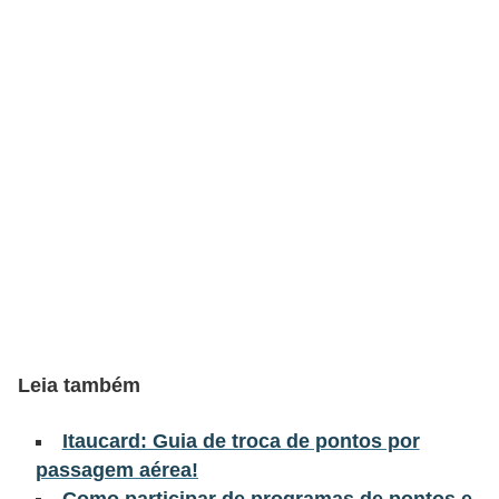
a
n
c
o
s
e
i
n
s
t
i
Leia também
t
u
Itaucard: Guia de troca de pontos por
i
passagem aérea!
ç
Como participar de programas de pontos e