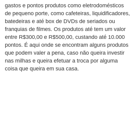
d
gastos e pontos produtos como eletrodomésticos
u
de pequeno porte, como cafeteiras, liquidificadores,
c
batedeiras e até box de DVDs de seriados ou
a
franquias de filmes. Os produtos até tem um valor
ç
entre R$300,00 e R$500,00, custando até 10.000
pontos. É aqui onde se encontram alguns produtos
ã
que podem valer a pena, caso não queira investir
o
nas milhas e queira efetuar a troca por alguma
f
coisa que queira em sua casa.
i
n
a
n
c
e
i