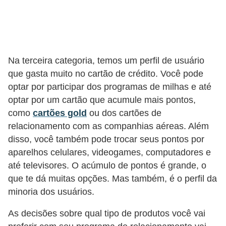
r
a
E
m
Na terceira categoria, temos um perfil de usuário
p
que gasta muito no cartão de crédito. Você pode
r
optar por participar dos programas de milhas e até
é
optar por um cartão que acumule mais pontos,
como
cartões gold
ou dos cartões de
s
relacionamento com as companhias aéreas. Além
t
disso, você também pode trocar seus pontos por
i
aparelhos celulares, videogames, computadores e
m
até televisores. O acúmulo de pontos é grande, o
o
que te dá muitas opções. Mas também, é o perfil da
s
minoria dos usuários.
e
As decisões sobre qual tipo de produtos você vai
f