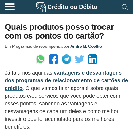
Crédito ou Débito
A
p
Quais produtos posso trocar
o
com os pontos do cartão?
s
Em
Programas de recompensa
por
André M. Coelho
e
n
t
Já falamos aqui das
vantagens e desvantagens
a
dos programas de relacionamento de cartões de
d
crédito
. O que vamos falar agora é sobre quais
o
produtos e/ou serviços que você pode obter com
r
esses pontos, sabendo as vantagens e
i
desvantagens de cada um deles e como melhor
investir o que foi acumulado para os melhores
a
benefícios.
B