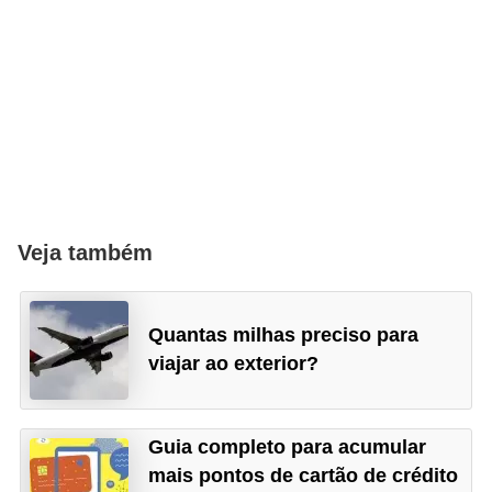
o
I
m
p
o
s
t
o
Veja também
d
e
Quantas milhas preciso para
r
viajar ao exterior?
e
n
d
Guia completo para acumular
a
mais pontos de cartão de crédito