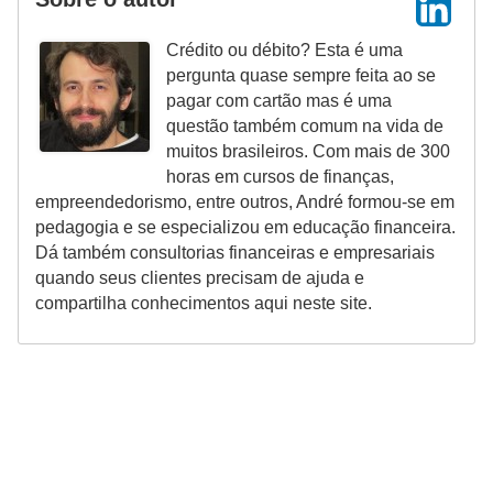
r
Crédito ou débito? Esta é uma
m
pergunta quase sempre feita ao se
a
pagar com cartão mas é uma
questão também comum na vida de
s
muitos brasileiros. Com mais de 300
d
horas em cursos de finanças,
e
empreendedorismo, entre outros, André formou-se em
p
pedagogia e se especializou em educação financeira.
Dá também consultorias financeiras e empresariais
a
quando seus clientes precisam de ajuda e
g
compartilha conhecimentos aqui neste site.
a
m
e
n
t