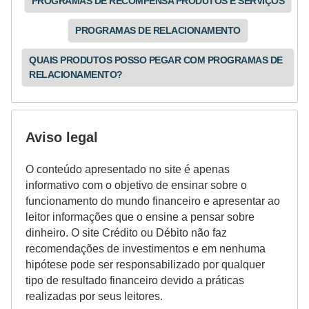
PROGRAMAS DE RECOMPENSA PRODUTOS E SERVIÇOS
a
n
PROGRAMAS DE RELACIONAMENTO
ç
QUAIS PRODUTOS POSSO PEGAR COM PROGRAMAS DE
a
RELACIONAMENTO?
P
r
o
Aviso legal
g
O conteúdo apresentado no site é apenas
r
informativo com o objetivo de ensinar sobre o
a
funcionamento do mundo financeiro e apresentar ao
m
leitor informações que o ensine a pensar sobre
dinheiro. O site Crédito ou Débito não faz
a
recomendações de investimentos e em nenhuma
s
hipótese pode ser responsabilizado por qualquer
d
tipo de resultado financeiro devido a práticas
realizadas por seus leitores.
e