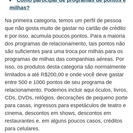
milhas?
õ
e
Na primeira categoria, temos um perfil de pessoa
s
que não gosta muito de gastar no cartão de crédito
f
e por isso, acumula poucos pontos. Para a maioria
i
dos programas de relacionamento, tais pontos não
são suficientes para uma troca por milhas para os
n
programas de milhas das companhias aéreas. Por
a
isso, os produtos desta categoria são normalmente
n
limitados a até R$200,00 e onde você deve gastar
c
entre 500 e 1000 pontos de seu programa de
e
relacionamento. Podemos incluir aqui óculos, livros,
i
CDs, DVDs, relógios, decorações de pequeno porte
para casas, ingressos para espetáculos de teatro e
r
cinema, descontos em shows, descontos em
a
restaurantes e, em alguns poucos casos, créditos
s
para celulares.