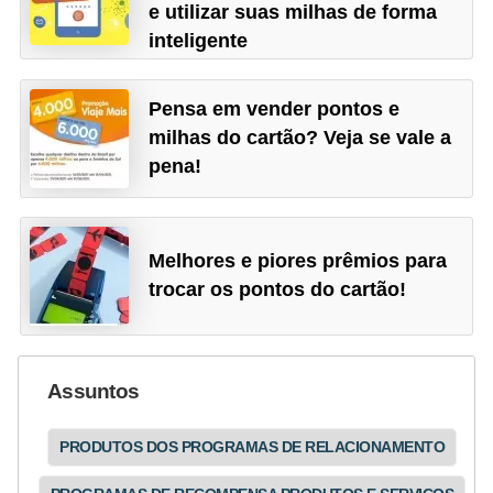
e utilizar suas milhas de forma
N
inteligente
e
g
Pensa em vender pontos e
o
milhas do cartão? Veja se vale a
c
pena!
i
a
ç
Melhores e piores prêmios para
ã
trocar os pontos do cartão!
o
P
Assuntos
o
u
PRODUTOS DOS PROGRAMAS DE RELACIONAMENTO
p