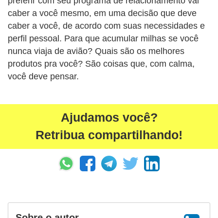
preferir com seu programa de relacionamento vai
i
caber a você mesmo, em uma decisão que deve
n
caber a você, de acordo com suas necessidades e
a
perfil pessoal. Para que acumular milhas se você
nunca viaja de avião? Quais são os melhores
n
produtos pra você? São coisas que, com calma,
c
você deve pensar.
i
a
m
Ajudamos você?
e
Retribua compartilhando!
n
t
o
s
F
o
Sobre o autor