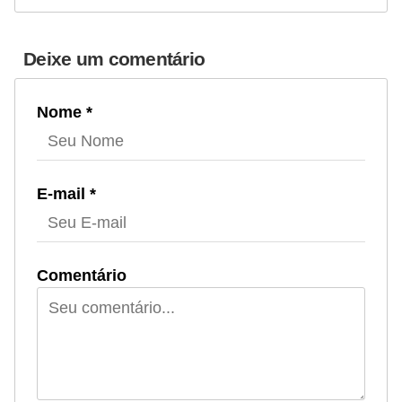
r
e
Deixe um comentário
c
o
Nome *
m
p
e
E-mail *
n
s
a
Comentário