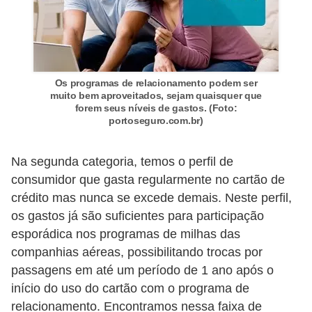
r
é
d
i
Os programas de relacionamento podem ser
muito bem aproveitados, sejam quaisquer que
t
forem seus níveis de gastos. (Foto:
o
portoseguro.com.br)
e
d
Na segunda categoria, temos o perfil de
consumidor que gasta regularmente no cartão de
é
crédito mas nunca se excede demais. Neste perfil,
b
os gastos já são suficientes para participação
i
esporádica nos programas de milhas das
t
companhias aéreas, possibilitando trocas por
o
passagens em até um período de 1 ano após o
início do uso do cartão com o programa de
E
relacionamento. Encontramos nessa faixa de