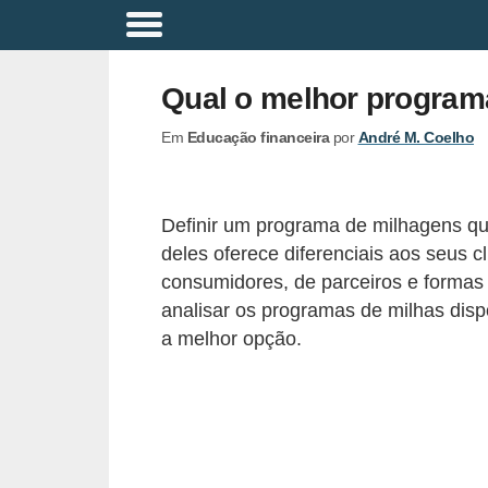
A
p
Qual o melhor program
o
Em
Educação financeira
por
André M. Coelho
s
e
n
Definir um programa de milhagens q
t
deles oferece diferenciais aos seus cl
a
consumidores, de parceiros e formas
d
analisar os programas de milhas disp
a melhor opção.
o
r
i
a
B