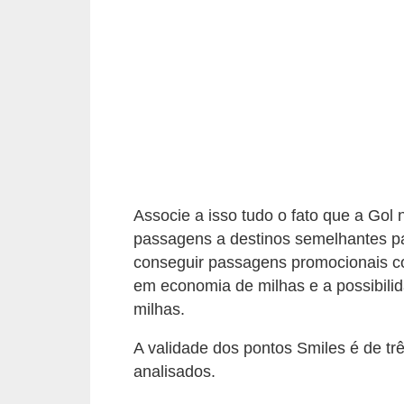
C
â
m
b
i
o
C
a
Associe a isso tudo o fato que a Go
r
passagens a destinos semelhantes pa
t
conseguir passagens promocionais c
em economia de milhas e a possibil
ã
milhas.
o
d
A validade dos pontos Smiles é de tr
e
analisados.
c