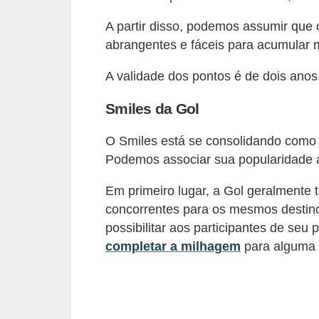
õ
A partir disso, podemos assumir que 
e
abrangentes e fáceis para acumular m
s
A validade dos pontos é de dois anos
f
i
Smiles da Gol
n
O Smiles está se consolidando como 
a
Podemos associar sua popularidade a 
n
c
Em primeiro lugar, a Gol geralmente
concorrentes para os mesmos destinos
e
possibilitar aos participantes de seu
i
completar a milhagem
para alguma 
r
a
s