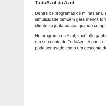
d
TudoAzul da Azul
u
Dentre os programas de milhas analis
c
simplicidade também gera menos for
a
cliente só junta pontos quando compr
ç
No programa da Azul, você não ganh
ã
em sua conta do TudoAzul. A partir 
o
pode ser usado como um desconto d
f
i
n
a
n
c
e
i