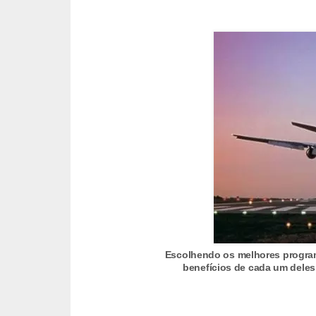
r
é
d
i
t
o
e
d
é
b
i
t
Escolhendo os melhores program
o
benefícios de cada um dele
E