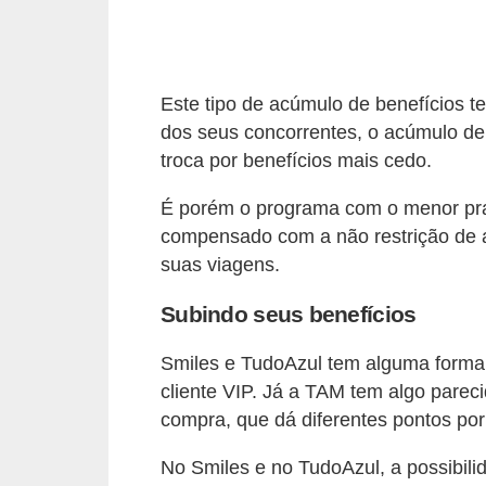
r
a
E
Este tipo de acúmulo de benefícios t
m
dos seus concorrentes, o acúmulo de 
p
troca por benefícios mais cedo.
r
É porém o programa com o menor pra
é
compensado com a não restrição de a
s
suas viagens.
t
i
Subindo seus benefícios
m
Smiles e TudoAzul tem alguma forma 
o
cliente VIP. Já a TAM tem algo pare
s
compra, que dá diferentes pontos por
e
No Smiles e no TudoAzul, a possibil
f