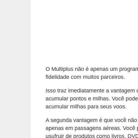
a
n
c
o
s
e
i
O Multiplus não é apenas um progr
n
fidelidade com muitos parceiros.
s
t
Isso traz imediatamente a vantagem 
acumular pontos e milhas. Você pode 
i
acumular milhas para seus voos.
t
u
A segunda vantagem é que você não f
i
apenas em passagens aéreas. Você 
usufruir de produtos como livros, DV
ç