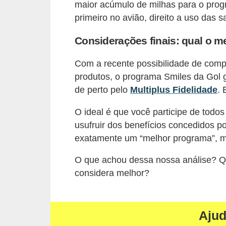
maior acúmulo de milhas para o prog
i
primeiro no avião, direito a uso das s
n
a
Considerações finais: qual o 
n
Com a recente possibilidade de compr
c
produtos, o programa Smiles da Gol
i
de perto pelo
Multiplus Fidelidade
. 
a
O ideal é que você participe de tod
m
usufruir dos benefícios concedidos 
e
exatamente um “melhor programa”, m
n
t
O que achou dessa nossa análise? Q
considera melhor?
o
s
F
Aju
o