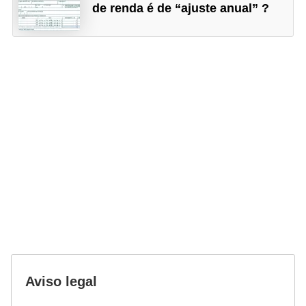
o
de renda é de “ajuste anual” ?
I
m
p
o
s
t
o
d
e
r
e
n
d
Aviso legal
a