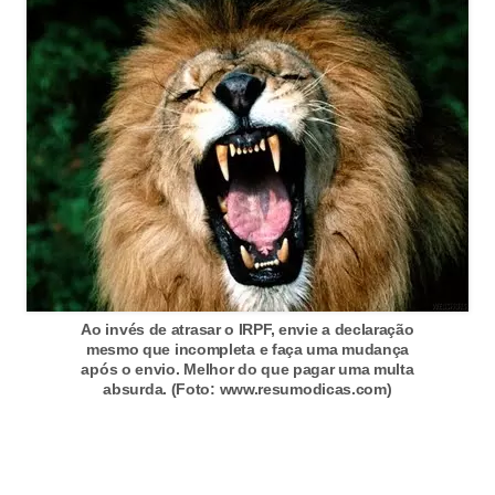
C
â
m
b
i
o
C
a
r
t
Ao invés de atrasar o IRPF, envie a declaração
ã
mesmo que incompleta e faça uma mudança
após o envio. Melhor do que pagar uma multa
o
absurda. (Foto: www.resumodicas.com)
d
e
c