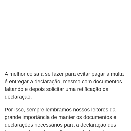
r
é
d
i
t
o
e
d
A melhor coisa a se fazer para evitar pagar a multa
é
é entregar a declaração, mesmo com documentos
b
faltando e depois solicitar uma retificação da
i
declaração.
t
Por isso, sempre lembramos nossos leitores da
o
grande importância de manter os documentos e
E
declarações necessários para a declaração dos