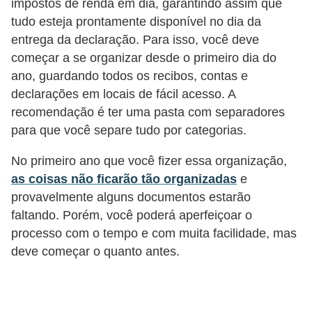
d
impostos de renda em dia, garantindo assim que
tudo esteja prontamente disponível no dia da
u
entrega da declaração. Para isso, você deve
c
começar a se organizar desde o primeiro dia do
a
ano, guardando todos os recibos, contas e
ç
declarações em locais de fácil acesso. A
ã
recomendação é ter uma pasta com separadores
o
para que você separe tudo por categorias.
f
No primeiro ano que você fizer essa organização,
i
as coisas não ficarão tão organizadas
e
n
provavelmente alguns documentos estarão
a
faltando. Porém, você poderá aperfeiçoar o
n
processo com o tempo e com muita facilidade, mas
deve começar o quanto antes.
c
e
i