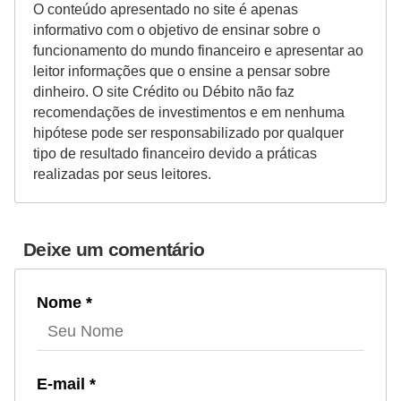
O conteúdo apresentado no site é apenas
N
informativo com o objetivo de ensinar sobre o
e
funcionamento do mundo financeiro e apresentar ao
leitor informações que o ensine a pensar sobre
g
dinheiro. O site Crédito ou Débito não faz
o
recomendações de investimentos e em nenhuma
c
hipótese pode ser responsabilizado por qualquer
i
tipo de resultado financeiro devido a práticas
realizadas por seus leitores.
a
ç
ã
Deixe um comentário
o
P
Nome *
o
u
p
E-mail *