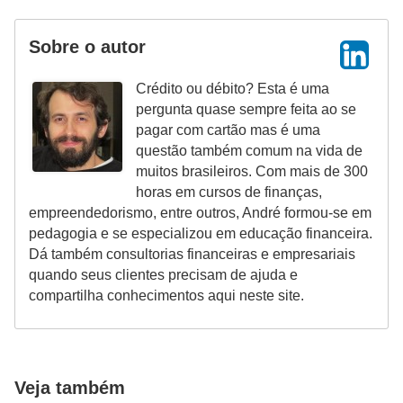
i
n
Sobre o autor
a
Crédito ou débito? Esta é uma
n
pergunta quase sempre feita ao se
c
pagar com cartão mas é uma
i
questão também comum na vida de
muitos brasileiros. Com mais de 300
a
horas em cursos de finanças,
m
empreendedorismo, entre outros, André formou-se em
e
pedagogia e se especializou em educação financeira.
Dá também consultorias financeiras e empresariais
n
quando seus clientes precisam de ajuda e
t
compartilha conhecimentos aqui neste site.
o
s
F
Veja também
o