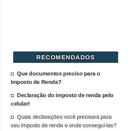
r
e
c
o
m
p
RECOMENDADOS
e
n
Que documentos preciso para o
s
Imposto de Renda?
a
Declaração do imposto de renda pelo
celular!
Quais declarações você precisará para
seu imposto de renda e onde consegui-las?