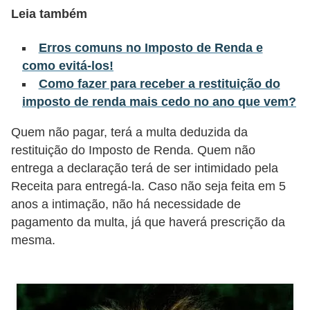
Leia também
õ
e
Erros comuns no Imposto de Renda e
s
como evitá-los!
f
Como fazer para receber a restituição do
i
imposto de renda mais cedo no ano que vem?
n
Quem não pagar, terá a multa deduzida da
a
restituição do Imposto de Renda. Quem não
n
entrega a declaração terá de ser intimidado pela
c
Receita para entregá-la. Caso não seja feita em 5
anos a intimação, não há necessidade de
e
pagamento da multa, já que haverá prescrição da
i
mesma.
r
a
s