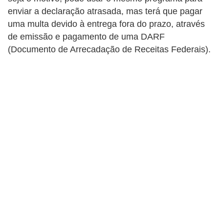
enviar a declaração atrasada, mas terá que pagar
a
uma multa devido à entrega fora do prazo, através
n
de emissão e pagamento de uma DARF
c
(Documento de Arrecadação de Receitas Federais).
o
s
e
i
n
s
t
i
t
u
i
ç