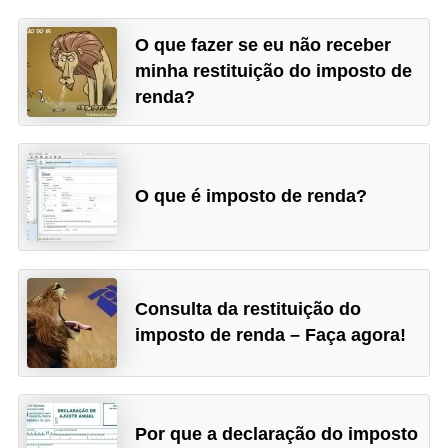
r
O que fazer se eu não receber
m
minha restituição do imposto de
a
renda?
s
d
e
O que é imposto de renda?
p
a
g
a
Consulta da restituição do
m
imposto de renda – Faça agora!
e
n
t
Por que a declaração do imposto