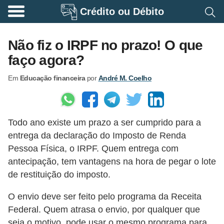
Crédito ou Débito
A
p
Não fiz o IRPF no prazo! O que
o
faço agora?
s
Em
Educação financeira
por
André M. Coelho
e
n
t
Todo ano existe um prazo a ser cumprido para a
a
entrega da declaração do Imposto de Renda
d
Pessoa Física, o IRPF. Quem entrega com
o
antecipação, tem vantagens na hora de pegar o lote
r
de restituição do imposto.
i
O envio deve ser feito pelo programa da Receita
a
Federal. Quem atrasa o envio, por qualquer que
B
seja o motivo, pode usar o mesmo programa para