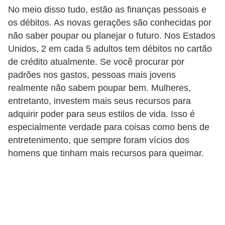
C
No meio disso tudo, estão as finanças pessoais e
â
os débitos. As novas gerações são conhecidas por
m
não saber poupar ou planejar o futuro. Nos Estados
Unidos, 2 em cada 5 adultos tem débitos no cartão
b
de crédito atualmente. Se você procurar por
i
padrões nos gastos, pessoas mais jovens
o
realmente não sabem poupar bem. Mulheres,
C
entretanto, investem mais seus recursos para
adquirir poder para seus estilos de vida. Isso é
a
especialmente verdade para coisas como bens de
r
entretenimento, que sempre foram vícios dos
t
homens que tinham mais recursos para queimar.
ã
o
d
e
c