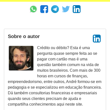
r
m
a
s
Sobre o autor
d
e
Crédito ou débito? Esta é uma
p
pergunta quase sempre feita ao se
a
pagar com cartão mas é uma
questão também comum na vida de
g
muitos brasileiros. Com mais de 300
a
horas em cursos de finanças,
m
empreendedorismo, entre outros, André formou-se em
pedagogia e se especializou em educação financeira.
e
Dá também consultorias financeiras e empresariais
n
quando seus clientes precisam de ajuda e
t
compartilha conhecimentos aqui neste site.