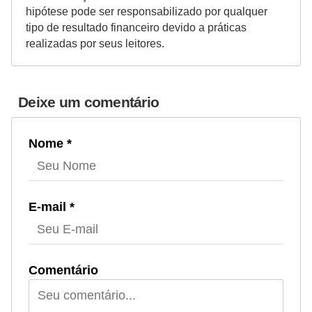
r
hipótese pode ser responsabilizado por qualquer
tipo de resultado financeiro devido a práticas
e
realizadas por seus leitores.
c
o
m
Deixe um comentário
p
e
Nome *
n
s
a
E-mail *
Comentário