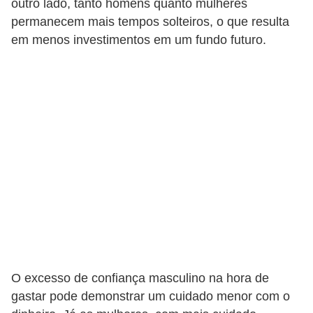
r
outro lado, tanto homens quanto mulheres
permanecem mais tempos solteiros, o que resulta
a
em menos investimentos em um fundo futuro.
E
m
p
r
é
s
t
i
m
o
s
O excesso de confiança masculino na hora de
e
gastar pode demonstrar um cuidado menor com o
f