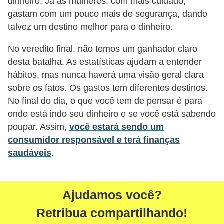
dinheiro. Já as mulheres, com mais cuidado,
i
gastam com um pouco mais de segurança, dando
n
talvez um destino melhor para o dinheiro.
a
No veredito final, não temos um ganhador claro
n
desta batalha. As estatísticas ajudam a entender
c
hábitos, mas nunca haverá uma visão geral clara
i
sobre os fatos. Os gastos tem diferentes destinos.
a
No final do dia, o que você tem de pensar é para
m
onde está indo seu dinheiro e se você está sabendo
poupar. Assim,
você estará sendo um
e
consumidor responsável e terá finanças
n
saudáveis
.
t
o
s
Ajudamos você?
F
Retribua compartilhando!
o