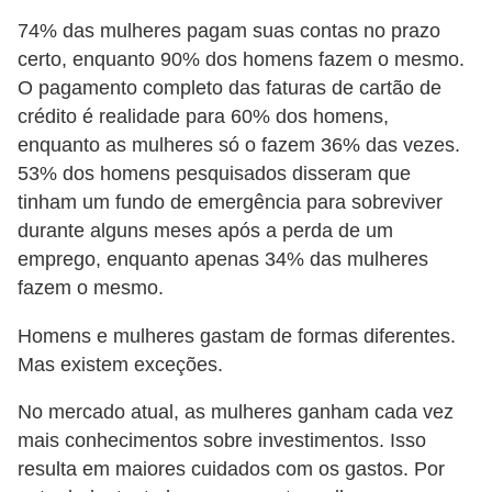
d
74% das mulheres pagam suas contas no prazo
u
certo, enquanto 90% dos homens fazem o mesmo.
c
O pagamento completo das faturas de cartão de
a
crédito é realidade para 60% dos homens,
ç
enquanto as mulheres só o fazem 36% das vezes.
ã
53% dos homens pesquisados disseram que
o
tinham um fundo de emergência para sobreviver
durante alguns meses após a perda de um
f
emprego, enquanto apenas 34% das mulheres
i
fazem o mesmo.
n
a
Homens e mulheres gastam de formas diferentes.
n
Mas existem exceções.
c
No mercado atual, as mulheres ganham cada vez
e
mais conhecimentos sobre investimentos. Isso
i
resulta em maiores cuidados com os gastos. Por