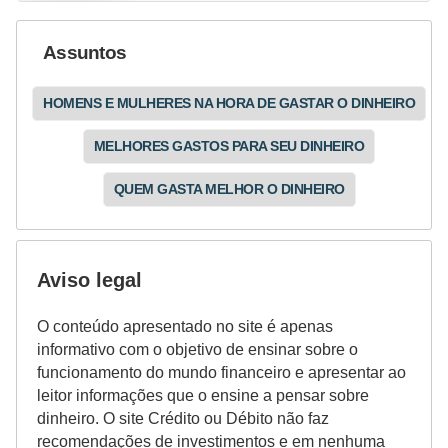
a
n
Assuntos
ç
a
HOMENS E MULHERES NA HORA DE GASTAR O DINHEIRO
P
MELHORES GASTOS PARA SEU DINHEIRO
r
QUEM GASTA MELHOR O DINHEIRO
o
g
r
Aviso legal
a
m
O conteúdo apresentado no site é apenas
a
informativo com o objetivo de ensinar sobre o
s
funcionamento do mundo financeiro e apresentar ao
leitor informações que o ensine a pensar sobre
d
dinheiro. O site Crédito ou Débito não faz
e
recomendações de investimentos e em nenhuma