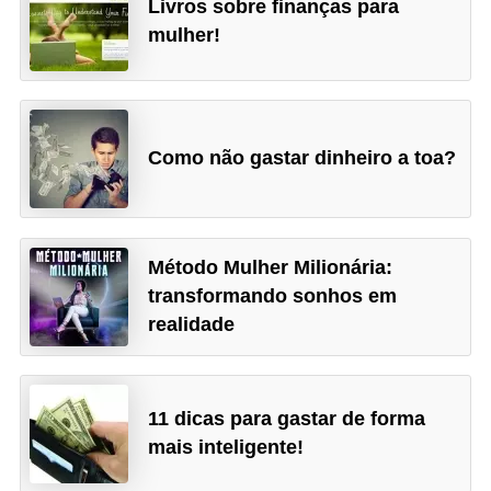
Livros sobre finanças para
N
mulher!
e
g
o
c
Como não gastar dinheiro a toa?
i
a
ç
Método Mulher Milionária:
ã
transformando sonhos em
o
realidade
P
o
11 dicas para gastar de forma
u
mais inteligente!
p