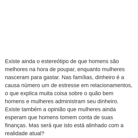
r
é
d
i
t
o
Existe ainda o estereótipo de que homens são
e
melhores na hora de poupar, enquanto mulheres
d
nasceram para gastar. Nas famílias, dinheiro é a
é
causa número um de estresse em relacionamentos,
b
o que explica muita coisa sobre o quão bem
i
homens e mulheres administram seu dinheiro.
t
Existe também a opinião que mulheres ainda
o
esperam que homens tomem conta de suas
finanças. Mas será que isto está alinhado com a
E
realidade atual?