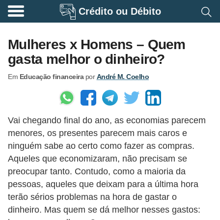
Crédito ou Débito
A
p
Mulheres x Homens – Quem
o
gasta melhor o dinheiro?
s
Em
Educação financeira
por
André M. Coelho
e
n
t
Vai chegando final do ano, as economias parecem
a
menores, os presentes parecem mais caros e
d
ninguém sabe ao certo como fazer as compras.
o
Aqueles que economizaram, não precisam se
r
preocupar tanto. Contudo, como a maioria da
i
pessoas, aqueles que deixam para a última hora
terão sérios problemas na hora de gastar o
a
dinheiro. Mas quem se dá melhor nesses gastos:
B