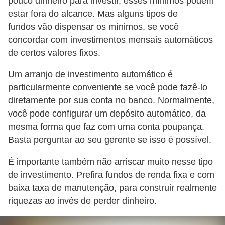
pouco dinheiro para investir, esses mínimos podem
r
estar fora do alcance. Mas alguns tipos de
e
fundos vão dispensar os mínimos, se você
c
concordar com investimentos mensais automáticos
de certos valores fixos.
o
m
Um arranjo de investimento automático é
p
particularmente conveniente se você pode fazê-lo
e
diretamente por sua conta no banco. Normalmente,
n
você pode configurar um depósito automático, da
mesma forma que faz com uma conta poupança.
s
Basta perguntar ao seu gerente se isso é possível.
a
É importante também não arriscar muito nesse tipo
de investimento. Prefira fundos de renda fixa e com
baixa taxa de manutenção, para construir realmente
riquezas ao invés de perder dinheiro.