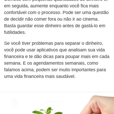
r
em seguida, aumente enquanto você fica mais
confortável com o processo. Pode ser uma questão
é
de decidir não comer fora ou não ir ao cinema.
d
Basta guardar esse dinheiro antes de gastá-lo em
i
futilidades.
t
o
Se você tiver problemas para separar o dinheiro,
você pode usar aplicativos que analisam sua vida
e
financeira e te dão dicas para poupar mais em cada
d
semana. E os agendamentos semanais, como
é
falamos acima, podem ser muito importantes para
b
uma vida financeira mais saudável.
i
t
o
E