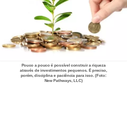
d
u
c
a
ç
ã
o
f
Pouco a pouco é possível construir a riqueza
i
através de investimentos pequenos. É preciso,
porém, disciplina e paciência para isso. (Foto:
n
New Pathways, LLC)
a
n
c
e
i