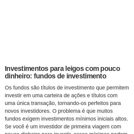
a
n
ç
a
P
r
o
g
Investimentos para leigos com pouco
dinheiro: fundos de investimento
r
a
Os fundos são títulos de investimento que permitem
m
investir em uma carteira de ações e títulos com
a
uma única transação, tornando-os perfeitos para
novos investidores. O problema é que muitos
s
fundos exigem investimentos mínimos iniciais altos.
d
Se você é um investidor de primeira viagem com
e