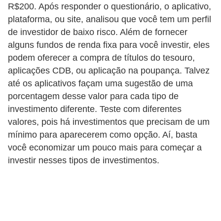
R$200. Após responder o questionário, o aplicativo,
N
plataforma, ou site, analisou que você tem um perfil
e
de investidor de baixo risco. Além de fornecer
g
alguns fundos de renda fixa para você investir, eles
o
podem oferecer a compra de títulos do tesouro,
c
aplicações CDB, ou aplicação na poupança. Talvez
até os aplicativos façam uma sugestão de uma
i
porcentagem desse valor para cada tipo de
a
investimento diferente. Teste com diferentes
ç
valores, pois há investimentos que precisam de um
ã
mínimo para aparecerem como opção. Aí, basta
o
você economizar um pouco mais para começar a
investir nesses tipos de investimentos.
P
o
u
p