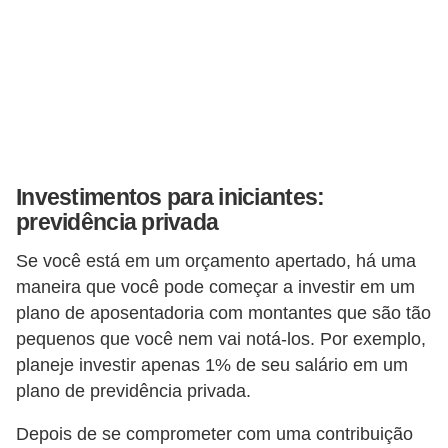
r
a
E
m
p
r
é
Investimentos para iniciantes:
previdência privada
s
t
Se você está em um orçamento apertado, há uma
i
maneira que você pode começar a investir em um
plano de aposentadoria com montantes que são tão
m
pequenos que você nem vai notá-los. Por exemplo,
o
planeje investir apenas 1% de seu salário em um
s
plano de previdência privada.
e
f
Depois de se comprometer com uma contribuição