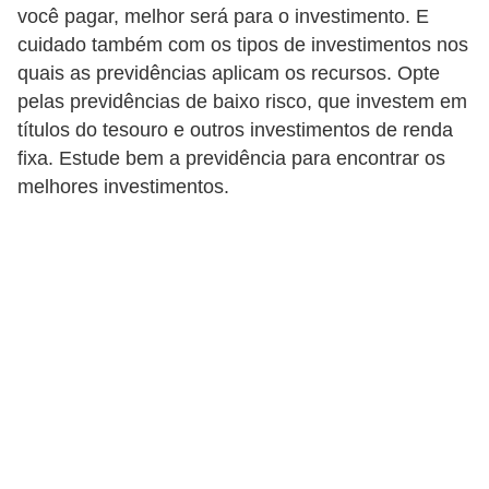
você pagar, melhor será para o investimento. E
r
cuidado também com os tipos de investimentos nos
m
quais as previdências aplicam os recursos. Opte
a
pelas previdências de baixo risco, que investem em
s
títulos do tesouro e outros investimentos de renda
fixa. Estude bem a previdência para encontrar os
d
melhores investimentos.
e
p
a
g
a
m
e
n
t