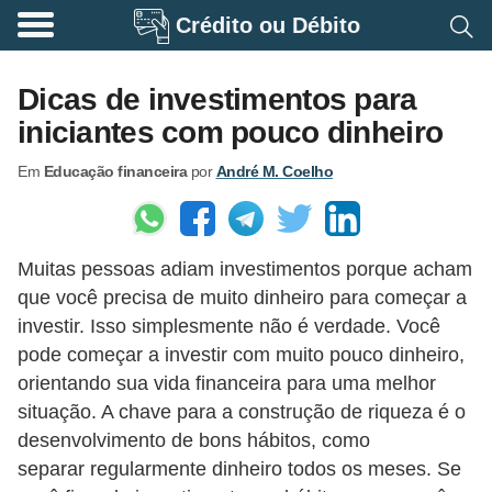
Crédito ou Débito
A
p
Dicas de investimentos para
o
iniciantes com pouco dinheiro
s
Em
Educação financeira
por
André M. Coelho
e
n
t
Muitas pessoas adiam investimentos porque acham
a
que você precisa de muito dinheiro para começar a
d
investir. Isso simplesmente não é verdade. Você
o
pode começar a investir com muito pouco dinheiro,
r
orientando sua vida financeira para uma melhor
i
situação. A chave para a construção de riqueza é o
desenvolvimento de bons hábitos, como
a
separar regularmente dinheiro todos os meses. Se
B