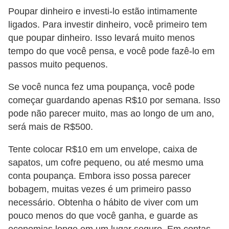
Poupar dinheiro e investi-lo estão intimamente
õ
ligados. Para investir dinheiro, você primeiro tem
e
que poupar dinheiro. Isso levará muito menos
s
tempo do que você pensa, e você pode fazê-lo em
f
passos muito pequenos.
i
Se você nunca fez uma poupança, você pode
n
começar guardando apenas R$10 por semana. Isso
a
pode não parecer muito, mas ao longo de um ano,
n
será mais de R$500.
c
Tente colocar R$10 em um envelope, caixa de
e
sapatos, um cofre pequeno, ou até mesmo uma
i
conta poupança. Embora isso possa parecer
r
bobagem, muitas vezes é um primeiro passo
a
necessário. Obtenha o hábito de viver com um
s
pouco menos do que você ganha, e guarde as
economias longe em um lugar seguro. Em contas