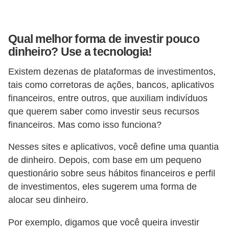
o
I
m
Qual melhor forma de investir pouco
dinheiro? Use a tecnologia!
p
o
Existem dezenas de plataformas de investimentos,
s
tais como corretoras de ações, bancos, aplicativos
t
financeiros, entre outros, que auxiliam indivíduos
que querem saber como investir seus recursos
o
financeiros. Mas como isso funciona?
d
e
Nesses sites e aplicativos, você define uma quantia
r
de dinheiro. Depois, com base em um pequeno
questionário sobre seus hábitos financeiros e perfil
e
de investimentos, eles sugerem uma forma de
n
alocar seu dinheiro.
d
a
Por exemplo, digamos que você queira investir