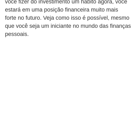
você fizer do investimento um hábito agora, você
a
estará em uma posição financeira muito mais
n
forte no futuro. Veja como isso é possível, mesmo
que você seja um iniciante no mundo das finanças
c
pessoais.
o
s
e
i
n
s
t
i
t
u
i
ç