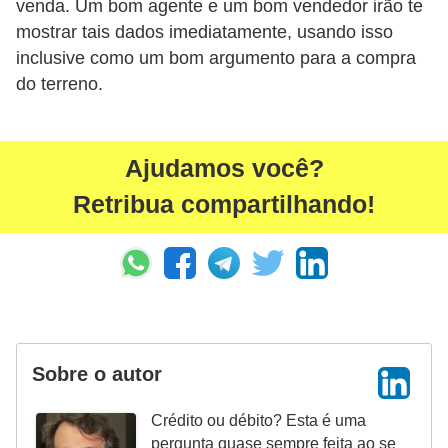
venda. Um bom agente e um bom vendedor irão te
i
mostrar tais dados imediatamente, usando isso
n
inclusive como um bom argumento para a compra
a
do terreno.
n
c
Ajudamos você?
i
a
Retribua compartilhando!
m
e
n
t
o
Sobre o autor
s
F
Crédito ou débito? Esta é uma
pergunta quase sempre feita ao se
o