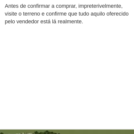
C
Antes de confirmar a comprar, impreterivelmente,
â
visite o terreno e confirme que tudo aquilo oferecido
m
pelo vendedor está lá realmente.
b
i
o
C
a
r
t
ã
o
d
e
c