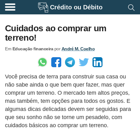
Crédito ou Débito
A
p
Cuidados ao comprar um
o
terreno!
s
Em
Educação financeira
por
André M. Coelho
e
n
t
Você precisa de terra para construir sua casa ou
a
não sabe ainda o que bem quer fazer, mas quer
d
comprar um terreno. O mercado tem altos preços,
o
mas também, tem opções para todos os gostos. E
r
algumas dicas delicadas devem ser seguidas para
i
que seu sonho não se torne um pesadelo, com
cuidados básicos ao comprar um terreno.
a
B