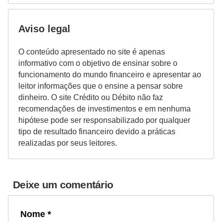
a
n
Aviso legal
ç
a
O conteúdo apresentado no site é apenas
informativo com o objetivo de ensinar sobre o
P
funcionamento do mundo financeiro e apresentar ao
r
leitor informações que o ensine a pensar sobre
o
dinheiro. O site Crédito ou Débito não faz
recomendações de investimentos e em nenhuma
g
hipótese pode ser responsabilizado por qualquer
r
tipo de resultado financeiro devido a práticas
a
realizadas por seus leitores.
m
a
Deixe um comentário
s
d
Nome *
e