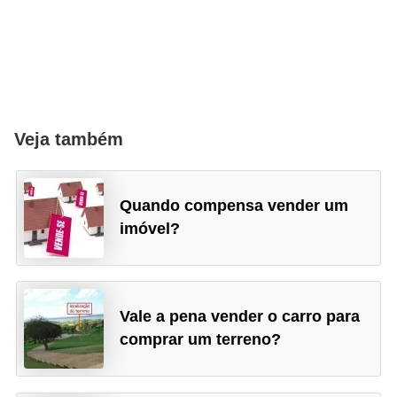
o
I
m
p
o
Veja também
s
t
o
Quando compensa vender um
d
imóvel?
e
r
e
Vale a pena vender o carro para
n
comprar um terreno?
d
a