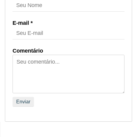
r
e
E-mail *
c
o
m
p
Comentário
e
n
s
a