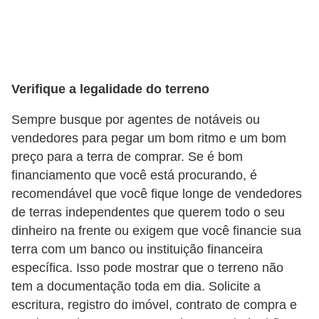
r
a
E
m
Verifique a legalidade do terreno
p
r
Sempre busque por agentes de notáveis ​​ou
é
vendedores para pegar um bom ritmo e um bom
preço para a terra de comprar. Se é bom
s
financiamento que você está procurando, é
t
recomendável que você fique longe de vendedores
i
de terras independentes que querem todo o seu
m
dinheiro na frente ou exigem que você financie sua
o
terra com um banco ou instituição financeira
s
específica. Isso pode mostrar que o terreno não
tem a documentação toda em dia. Solicite a
e
escritura, registro do imóvel, contrato de compra e
f