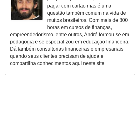
pagar com cartão mas é uma
r
questão também comum na vida de
m
muitos brasileiros. Com mais de 300
a
horas em cursos de finanças,
empreendedorismo, entre outros, André formou-se em
s
pedagogia e se especializou em educação financeira.
d
Dá também consultorias financeiras e empresariais
e
quando seus clientes precisam de ajuda e
compartilha conhecimentos aqui neste site.
p
a
g
a
m
e
n
t