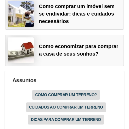
N
Como comprar um imóvel sem
se endividar: dicas e cuidados
e
necessários
g
o
c
Como economizar para comprar
i
a casa de seus sonhos?
a
ç
ã
Assuntos
o
COMO COMPRAR UM TERRENO?
P
o
CUIDADOS AO COMPRAR UM TERRENO
u
DICAS PARA COMPRAR UM TERRENO
p