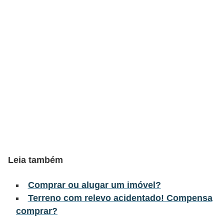
a
n
c
o
s
e
i
n
s
t
Leia também
i
t
Comprar ou alugar um imóvel?
u
Terreno com relevo acidentado! Compensa
i
comprar?
ç