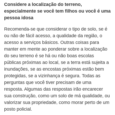
Considere a localização do terreno,
õ
especialmente se você tem filhos ou você é uma
e
pessoa idosa
s
Recomenda-se que considerar o tipo de solo, se é
f
ou não de fácil acesso, a qualidade da região, o
i
acesso a serviços básicos. Outras coisas para
n
manter em mente ao ponderar sobre a localização
a
do seu terreno é se há ou não boas escolas
n
públicas próximas ao local, se a terra está sujeita a
c
inundações, se as encostas próximas estão bem
protegidas, se a vizinhança é segura. Todas as
e
perguntas que você tiver precisam de uma
i
resposta. Algumas das respostas irão encarecer
r
sua construção, como um solo de má qualidade, ou
a
valorizar sua propriedade, como morar perto de um
s
posto policial.