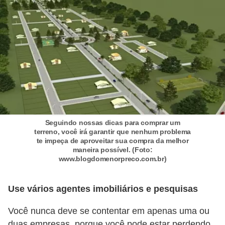
r
é
d
i
t
o
e
d
Seguindo nossas dicas para comprar um
é
terreno, você irá garantir que nenhum problema
te impeça de aproveitar sua compra da melhor
b
maneira possível. (Foto:
www.blogdomenorpreco.com.br)
i
t
Use vários agentes imobiliários e pesquisas
o
Você nunca deve se contentar em apenas uma ou
E
duas empresas, porque você pode estar perdendo