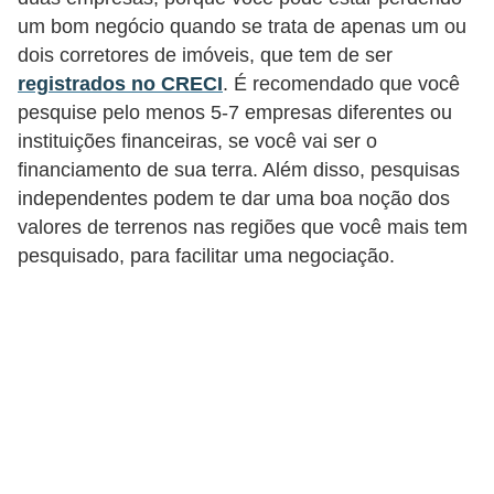
d
um bom negócio quando se trata de apenas um ou
u
dois corretores de imóveis, que tem de ser
c
registrados no CRECI
. É recomendado que você
a
pesquise pelo menos 5-7 empresas diferentes ou
ç
instituições financeiras, se você vai ser o
ã
financiamento de sua terra. Além disso, pesquisas
independentes podem te dar uma boa noção dos
o
valores de terrenos nas regiões que você mais tem
f
pesquisado, para facilitar uma negociação.
i
n
a
n
c
e
i