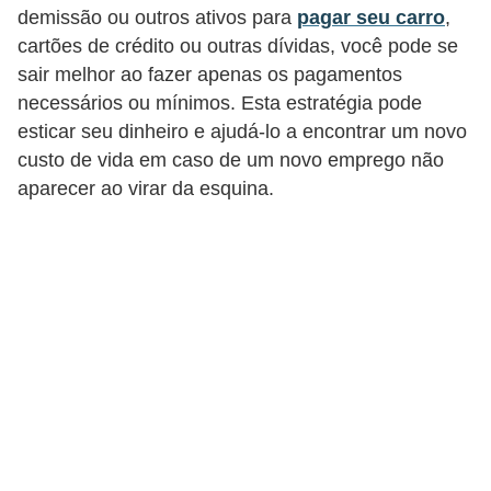
demissão ou outros ativos para
pagar seu carro
,
N
cartões de crédito ou outras dívidas, você pode se
e
sair melhor ao fazer apenas os pagamentos
g
necessários ou mínimos. Esta estratégia pode
o
esticar seu dinheiro e ajudá-lo a encontrar um novo
c
custo de vida em caso de um novo emprego não
i
aparecer ao virar da esquina.
a
ç
ã
o
P
o
u
p