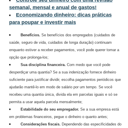
semanal, mensal e anual de gastos!
õ
Economizando dinheiro: dicas práticas
e
para poupar e investir mais
s
f
Benefícios.
Se benefícios dos empregados (cuidados de
i
saúde, seguro de vida, cuidados de longa duração) continuam
n
enquanto estiver a receber pagamentos, você pode querer tomar a
opção que prolonga-los;
a
Sua disciplina financeira.
Com medo que você pode
n
desperdiçar uma quantia? Se a sua indenização fornece dinheiro
c
suficiente para justificar dividir, escolha pagamentos periódicos que
e
ajudarão mantê-lo em modo de salário por um tempo. Se você
i
recebeu uma quantia única, divida ela em parcelas iguais e só se
r
permita a usar aquela parcela mensalmente;
Estabilidade do seu empregador.
Se a sua empresa está
a
em problemas financeiros, pegue o dinheiro o quanto antes;
s
Considerações fiscais.
Dependendo das especificidades do