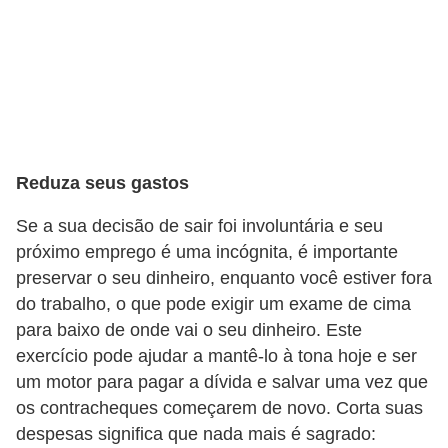
r
a
E
m
p
r
Reduza seus gastos
é
s
Se a sua decisão de sair foi involuntária e seu
próximo emprego é uma incógnita, é importante
t
preservar o seu dinheiro, enquanto você estiver fora
i
do trabalho, o que pode exigir um exame de cima
m
para baixo de onde vai o seu dinheiro. Este
o
exercício pode ajudar a mantê-lo à tona hoje e ser
s
um motor para pagar a dívida e salvar uma vez que
e
os contracheques começarem de novo. Corta suas
f
despesas significa que nada mais é sagrado: