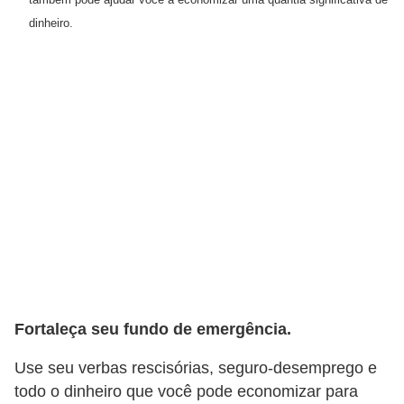
r
dinheiro.
m
a
s
d
e
p
a
g
a
m
e
Fortaleça seu fundo de emergência.
n
Use seu verbas rescisórias, seguro-desemprego e
t
todo o dinheiro que você pode economizar para