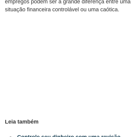
empregos podem ser a grande diferença entre uma
a
situação financeira controlável ou uma caótica.
n
c
o
s
e
i
n
s
t
i
t
u
Leia também
i
ç
Controle seu dinheiro com uma revisão