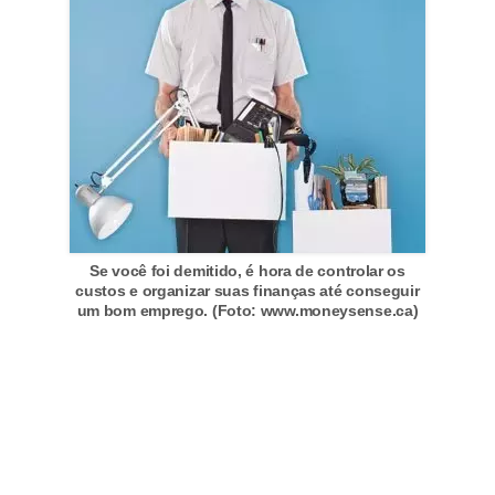
d
u
c
a
ç
ã
o
f
i
Se você foi demitido, é hora de controlar os
custos e organizar suas finanças até conseguir
n
um bom emprego. (Foto: www.moneysense.ca)
a
n
c
e
i