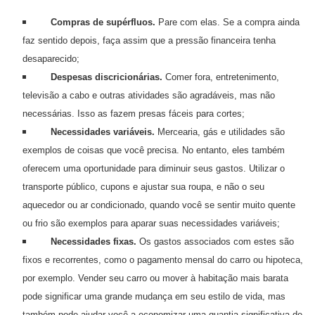
i
Compras de supérfluos.
Pare com elas. Se a compra ainda
n
faz sentido depois, faça assim que a pressão financeira tenha
a
desaparecido;
n
Despesas discricionárias.
Comer fora, entretenimento,
c
televisão a cabo e outras atividades são agradáveis, mas não
necessárias. Isso as fazem presas fáceis para cortes;
i
Necessidades variáveis.
Mercearia, gás e utilidades são
a
exemplos de coisas que você precisa. No entanto, eles também
m
oferecem uma oportunidade para diminuir seus gastos. Utilizar o
e
transporte público, cupons e ajustar sua roupa, e não o seu
n
aquecedor ou ar condicionado, quando você se sentir muito quente
t
ou frio são exemplos para aparar suas necessidades variáveis;
o
Necessidades fixas.
Os gastos associados com estes são
fixos e recorrentes, como o pagamento mensal do carro ou hipoteca,
s
por exemplo. Vender seu carro ou mover à habitação mais barata
F
pode significar uma grande mudança em seu estilo de vida, mas
o
também pode ajudar você a economizar uma quantia significativa de