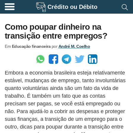
Crédito ou Débito
A
p
Como poupar dinheiro na
o
transição entre empregos?
s
Em
Educação financeira
por
André M. Coelho
e
n
t
Embora a economia brasileira esteja relativamente
a
estável, mudanças de emprego, tanto involuntárias
d
quanto voluntárias ainda são um fato da vida de
o
trabalho. É também um fato que as contas
r
precisam ser pagas, se você está empregado ou
i
não. Para ajudá-lo a cobrir as despesas e proteger
suas finanças, a transição de um emprego para o
a
outro, dicas para poupar durante a transição entre
B