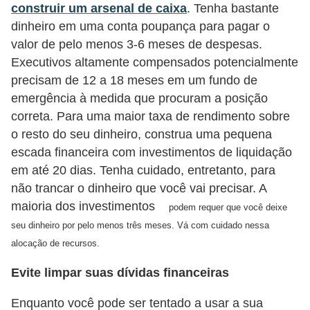
o
construir um arsenal de caixa
. Tenha bastante
dinheiro em uma conta poupança para pagar o
I
valor de pelo menos 3-6 meses de despesas.
m
Executivos altamente compensados ​​potencialmente
p
precisam de 12 a 18 meses em um fundo de
o
emergência à medida que procuram a posição
s
correta. Para uma maior taxa de rendimento sobre
t
o resto do seu dinheiro, construa uma pequena
o
escada financeira com investimentos de liquidação
em até 20 dias. Tenha cuidado, entretanto, para
d
não trancar o dinheiro que você vai precisar. A
e
maioria dos investimentos
podem requer que você deixe
r
seu dinheiro por pelo menos três meses. Vá com cuidado nessa
e
alocação de recursos.
n
Evite limpar suas dívidas financeiras
d
a
Enquanto você pode ser tentado a usar a sua