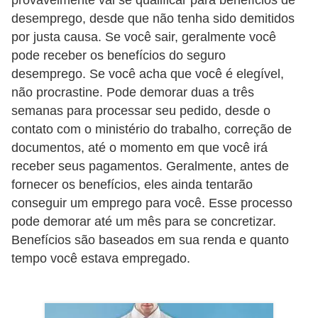
r
desemprego, desde que não tenha sido demitidos
é
por justa causa. Se você sair, geralmente você
pode receber os benefícios do seguro
d
desemprego. Se você acha que você é elegível,
i
não procrastine. Pode demorar duas a três
t
semanas para processar seu pedido, desde o
o
contato com o ministério do trabalho, correção de
e
documentos, até o momento em que você irá
d
receber seus pagamentos. Geralmente, antes de
é
fornecer os benefícios, eles ainda tentarão
conseguir um emprego para você. Esse processo
b
pode demorar até um mês para se concretizar.
i
Benefícios são baseados em sua renda e quanto
t
tempo você estava empregado.
o
E