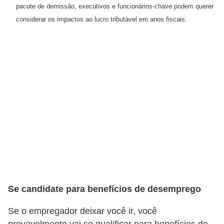
C
pacote de demissão, executivos e funcionários-chave podem querer
â
considerar os impactos ao lucro tributável em anos fiscais.
m
b
i
o
C
a
r
t
ã
o
d
Se candidate para benefícios de desemprego
e
Se o empregador deixar você ir, você
c
provavelmente vai se qualificar para benefícios de