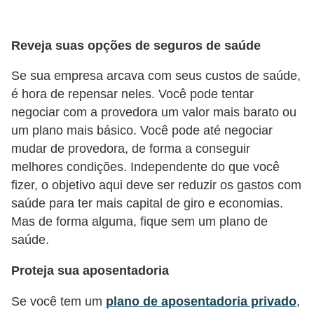
a
n
ç
Reveja suas opções de seguros de saúde
a
Se sua empresa arcava com seus custos de saúde,
P
é hora de repensar neles. Você pode tentar
negociar com a provedora um valor mais barato ou
r
um plano mais básico. Você pode até negociar
o
mudar de provedora, de forma a conseguir
g
melhores condições. Independente do que você
r
fizer, o objetivo aqui deve ser reduzir os gastos com
a
saúde para ter mais capital de giro e economias.
m
Mas de forma alguma, fique sem um plano de
saúde.
a
s
Proteja sua aposentadoria
d
Se você tem um
plano de aposentadoria privado
,
e