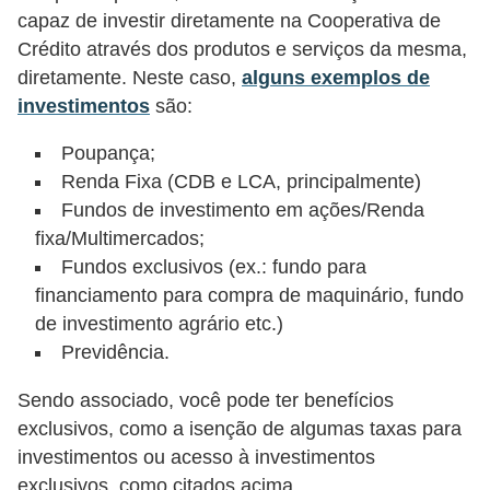
a
capaz de investir diretamente na Cooperativa de
n
Crédito através dos produtos e serviços da mesma,
ç
diretamente. Neste caso,
alguns exemplos de
a
investimentos
são:
P
Poupança;
r
Renda Fixa (CDB e LCA, principalmente)
Fundos de investimento em ações/Renda
o
fixa/Multimercados;
g
Fundos exclusivos (ex.: fundo para
r
financiamento para compra de maquinário, fundo
a
de investimento agrário etc.)
m
Previdência.
a
Sendo associado, você pode ter benefícios
s
exclusivos, como a isenção de algumas taxas para
d
investimentos ou acesso à investimentos
e
exclusivos, como citados acima.