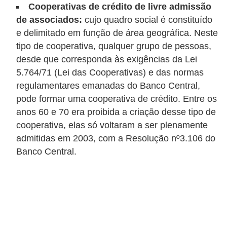
o
Cooperativas de crédito de livre admissão
de associados:
cujo quadro social é constituído
I
e delimitado em função de área geográfica. Neste
m
tipo de cooperativa, qualquer grupo de pessoas,
p
desde que corresponda às exigências da Lei
o
5.764/71 (Lei das Cooperativas) e das normas
s
regulamentares emanadas do Banco Central,
t
pode formar uma cooperativa de crédito. Entre os
o
anos 60 e 70 era proibida a criação desse tipo de
cooperativa, elas só voltaram a ser plenamente
d
admitidas em 2003, com a Resolução nº3.106 do
e
Banco Central.
r
e
n
d
a