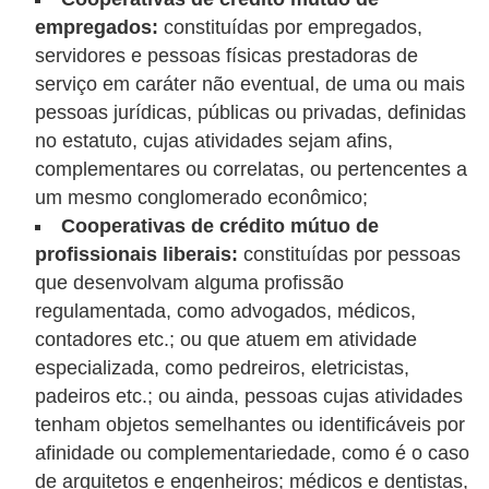
i
empregados:
constituídas por empregados,
n
servidores e pessoas físicas prestadoras de
a
serviço em caráter não eventual, de uma ou mais
pessoas jurídicas, públicas ou privadas, definidas
n
no estatuto, cujas atividades sejam afins,
c
complementares ou correlatas, ou pertencentes a
i
um mesmo conglomerado econômico;
a
Cooperativas de crédito mútuo de
m
profissionais liberais:
constituídas por pessoas
e
que desenvolvam alguma profissão
regulamentada, como advogados, médicos,
n
contadores etc.; ou que atuem em atividade
t
especializada, como pedreiros, eletricistas,
o
padeiros etc.; ou ainda, pessoas cujas atividades
s
tenham objetos semelhantes ou identificáveis por
afinidade ou complementariedade, como é o caso
F
de arquitetos e engenheiros; médicos e dentistas,
o