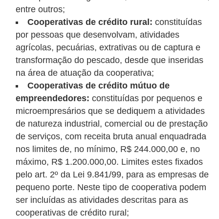
entre outros;
r
Cooperativas de crédito rural:
constituídas
m
por pessoas que desenvolvam, atividades
a
agrícolas, pecuárias, extrativas ou de captura e
s
transformação do pescado, desde que inseridas
d
na área de atuação da cooperativa;
Cooperativas de crédito mútuo de
e
empreendedores:
constituídas por pequenos e
p
microempresários que se dediquem a atividades
a
de natureza industrial, comercial ou de prestação
g
de serviços, com receita bruta anual enquadrada
a
nos limites de, no mínimo, R$ 244.000,00 e, no
m
máximo, R$ 1.200.000,00. Limites estes fixados
pelo art. 2º da Lei 9.841/99, para as empresas de
e
pequeno porte. Neste tipo de cooperativa podem
n
ser incluídas as atividades descritas para as
t
cooperativas de crédito rural;