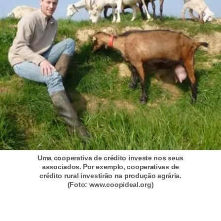
d
u
c
a
ç
ã
o
f
i
n
a
Uma cooperativa de crédito investe nos seus
n
associados. Por exemplo, cooperativas de
crédito rural investirão na produção agrária.
c
(Foto: www.coopideal.org)
e
i