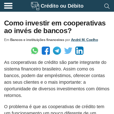
Crédito ou Débito
A
p
Como investir em cooperativas
o
ao invés de bancos?
s
Em
Bancos e instituições financeiras
por
André M. Coelho
e
n
t
As cooperativas de crédito são parte integrante do
a
sistema financeiro brasileiro. Assim como os
d
bancos, podem dar empréstimos, oferecer contas
o
aos seus clientes e o mais importante: a
r
oportunidade de diversos investimentos com ótimos
i
retornos.
a
O problema é que as cooperativas de crédito tem
B
um funcionamento um pouco diferente de um