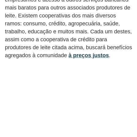
C
mais baratos para outros associados produtores de
â
leite. Existem cooperativas dos mais diversos
m
ramos: consumo, crédito, agropecuária, saúde,
b
trabalho, educação e muitos mais. Cada um destes,
i
assim como a cooperativa de crédito para
produtores de leite citada acima, buscará benefícios
o
agregados à comunidade
à preços justos
.
C
a
r
t
ã
o
d
e
c