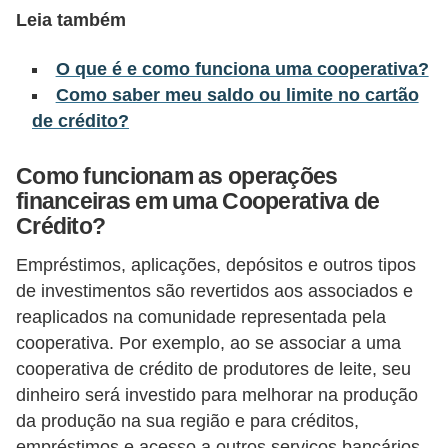
Leia também
õ
e
O que é e como funciona uma cooperativa?
s
Como saber meu saldo ou limite no cartão
f
de crédito?
i
Como funcionam as operações
n
financeiras em uma Cooperativa de
a
Crédito?
n
Empréstimos, aplicações, depósitos e outros tipos
c
de investimentos são revertidos aos associados e
e
reaplicados na comunidade representada pela
i
cooperativa. Por exemplo, ao se associar a uma
r
cooperativa de crédito de produtores de leite, seu
a
dinheiro será investido para melhorar na produção
s
da produção na sua região e para créditos,
empréstimos e acesso a outros serviços bancários