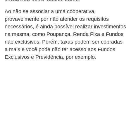
r
Ao não se associar a uma cooperativa,
e
provavelmente por não atender os requisitos
c
necessários, é ainda possível realizar investimentos
o
na mesma, como Poupança, Renda Fixa e Fundos
m
não exclusivos. Porém, taxas podem ser cobradas
p
a mais e você pode não ter acesso aos Fundos
Exclusivos e Previdência, por exemplo.
e
n
s
a