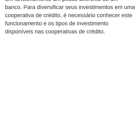
banco. Para diversificar seus investimentos em uma
a
cooperativa de crédito, é necessário conhecer este
n
funcionamento e os tipos de investimento
c
disponíveis nas cooperativas de crédito.
o
s
e
i
n
s
t
i
t
u
i
ç