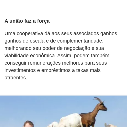
r
é
A união faz a força
d
i
Uma cooperativa dá aos seus associados ganhos
t
ganhos de escala e de complementaridade,
melhorando seu poder de negociação e sua
o
viabilidade econômica. Assim, podem também
e
conseguir remunerações melhores para seus
d
investimentos e empréstimos a taxas mais
é
atraentes.
b
i
t
o
E