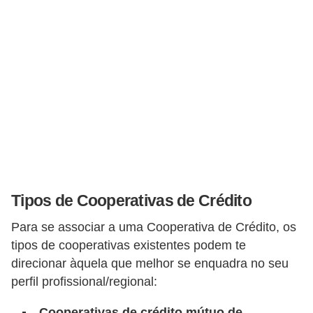
r
a
E
m
p
r
é
s
t
Tipos de Cooperativas de Crédito
i
m
Para se associar a uma Cooperativa de Crédito, os
o
tipos de cooperativas existentes podem te
s
direcionar àquela que melhor se enquadra no seu
perfil profissional/regional:
e
f
Cooperativas de crédito mútuo de