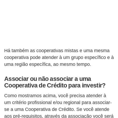
N
e
g
o
c
i
Há também as cooperativas mistas e uma mesma
a
cooperativa pode atender à um grupo específico e à
ç
uma região específica, ao mesmo tempo.
ã
o
Associar ou não associar a uma
Cooperativa de Crédito para investir?
P
o
Como mostramos acima, você precisa atender à
um critério profissional e/ou regional para associar-
u
se a uma Cooperativa de Crédito. Se você atende
p
aos pré-requisitos, através da associação você será