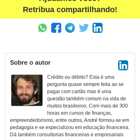
i
Retribua compartilhando!
n
a
n
c
i
a
Sobre o autor
m
Crédito ou débito? Esta é uma
e
pergunta quase sempre feita ao se
n
pagar com cartão mas é uma
t
questão também comum na vida de
muitos brasileiros. Com mais de 300
o
horas em cursos de finanças,
s
empreendedorismo, entre outros, André formou-se em
pedagogia e se especializou em educação financeira.
F
Dá também consultorias financeiras e empresariais
o