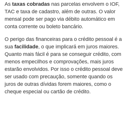
d
As
taxas cobradas
nas parcelas envolvem o IOF,
u
TAC e taxa de cadastro, além de outras. O valor
c
mensal pode ser pago via débito automático em
a
conta corrente ou boleto bancário.
ç
O perigo das financeiras para o crédito pessoal é a
ã
sua
facilidade
, o que implicará em juros maiores.
o
Quanto mais fácil é para se conseguir crédito, com
f
menos empecilhos e comprovações, mais juros
estarão envolvidos. Por isso o crédito pessoal deve
i
ser usado com precaução, somente quando os
n
juros de outras dívidas forem maiores, como o
a
cheque especial ou cartão de crédito.
n
c
e
i